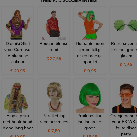
THEMA:
DISCO
,
SEVENTIES
Dashiki Shirt
Rouche blouse
Hotpants neon
Retro sevent
voor Carnaval
rood
groen kittig
bril met groe
Afrikaanse
disco broekje
glazen
€ 27,95
cultuur
sportief
€ 6,50
€ 28,95
€ 9,95
Hippie pruik
Parelketting
Pruik bobline
Oranje neon b
met hoofdband
rood seventies
lou lou in het
voor EK WK 
blond lang haar
groen
foute disco
€ 7,50
party
€ 19,95
€ 15,95