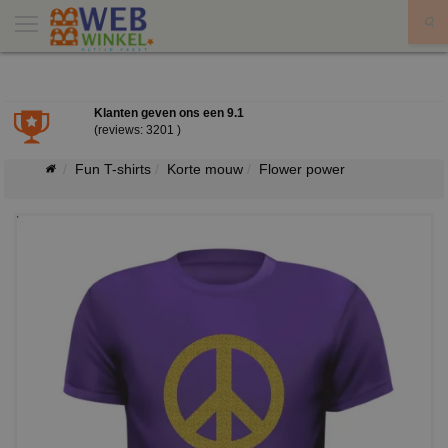
X
Klanten geven ons een
9.1
(reviews: 3201 )
Fun T-shirts
Korte mouw
Flower power