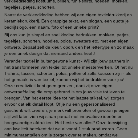
verkleedkleding kostuums, brillen, fun t-shirts, hoeden, mokken,
tegeltjes, petjes, schorten.
Naast de verkleedkleding hebben wij een eigen textieldrukkerij en
keramiekdrukkerij. Een grappige tekst, een slogan, een quote je
bedrijfslogo, een naam, foto of een unieke print?
Bij ons kun je simpel en snel kleding bedrukken, mokken, petjes,
tegeltjes, schorten, hoodies, polos, sweaters etc. met een eigen
ontwerp. Bepaal zelf de kleur, opdruk en het lettertype en zo maak
je een uniek design dat niemand anders heeft!
Verander textiel in buitengewone kunst - Wij zijn jouw partners in
het transformeren van textiel tot unieke meesterwerken. Of het nu
T-shirts, tassen, schorten, polos, petten of zelfs koussen zijn - als
het gemaakt is van textiel, kunnen wij het bedrukken voor jou!
Onze creativiteit kent geen grenzen, dankzij onze eigen
ontwerpafdeling die erop gebrand is om jouw visie tot leven te
brengen. Van het eerste idee tot het laatste stiksel, wij zorgen
ervoor dat elk detail klopt. Of je nu een gepersonaliseerd
geschenk wilt creëren, je merk wilt promoten of gewoon je eigen
stijl wilt laten zien wij staan paraat met innovatieve ideeën en
hoogwaardige afdrukken. Het beste van alles? Onze toewijding
aan kwaliteit betekent dat we al vanaf 1 stuk produceren. Geen
minimumaantallen om je zorgen over te maken, omdat we