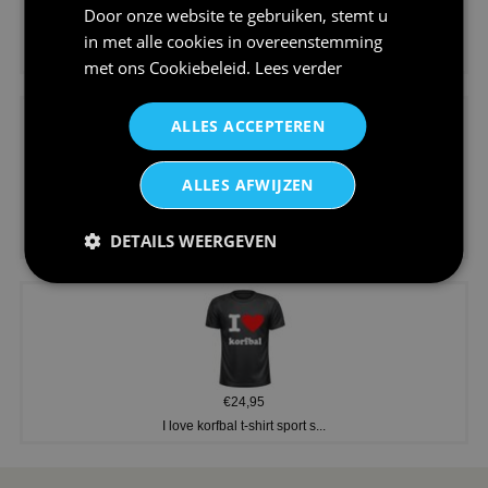
Door onze website te gebruiken, stemt u
€24,95
in met alle cookies in overeenstemming
Koningsdag shirt heren v-hals ...
met ons
Cookiebeleid
.
Lees verder
ALLES ACCEPTEREN
ALLES AFWIJZEN
€24,95
DETAILS WEERGEVEN
V-hals shirt rood wit blauw st...
€24,95
I love korfbal t-shirt sport s...