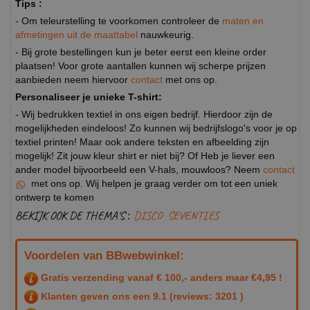
Tips :
- Om teleurstelling te voorkomen controleer de
maten en
afmetingen uit de maattabel
nauwkeurig.
- Bij grote bestellingen kun je beter eerst een kleine order
plaatsen! Voor grote aantallen kunnen wij scherpe prijzen
aanbieden neem hiervoor
contact
met ons op.
Personaliseer je unieke T-shirt:
- Wij bedrukken textiel in ons eigen bedrijf. Hierdoor zijn de
mogelijkheden eindeloos! Zo kunnen wij bedrijfslogo's voor je op
textiel printen! Maar ook andere teksten en afbeelding zijn
mogelijk! Zit jouw kleur shirt er niet bij? Of Heb je liever een
ander model bijvoorbeeld een V-hals, mouwloos? Neem
contact
met ons op. Wij helpen je graag verder om tot een uniek
ontwerp te komen
BEKIJK OOK DE THEMA'S :
DISCO
SEVENTIES
Voordelen van BBwebwinkel:
Gratis verzending vanaf € 100,- anders maar €4,95 !
Klanten geven ons een
9.1
(reviews: 3201 )