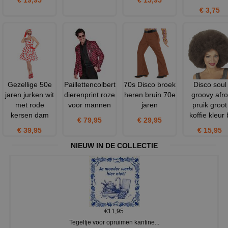
€ 3,75
Gezellige 50e
Paillettencolbert
70s Disco broek
Disco soul
jaren jurken wit
dierenprint roze
heren bruin 70e
groovy afro
met rode
voor mannen
jaren
pruik groot
kersen dam
koffie kleur 
€ 79,95
€ 29,95
€ 39,95
€ 15,95
NIEUW IN DE COLLECTIE
€11,95
Tegeltje voor opruimen kantine...