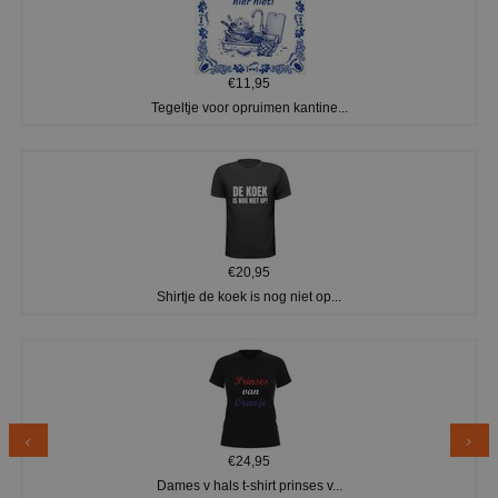
€11,95
Tegeltje voor opruimen kantine...
€20,95
Shirtje de koek is nog niet op...
€24,95
Dames v hals t-shirt prinses v...