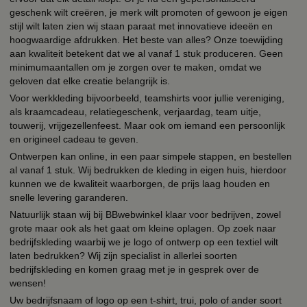
geschenk wilt creëren, je merk wilt promoten of gewoon je eigen
stijl wilt laten zien wij staan paraat met innovatieve ideeën en
hoogwaardige afdrukken. Het beste van alles? Onze toewijding
aan kwaliteit betekent dat we al vanaf 1 stuk produceren. Geen
minimumaantallen om je zorgen over te maken, omdat we
geloven dat elke creatie belangrijk is.
Voor werkkleding bijvoorbeeld, teamshirts voor jullie vereniging,
als kraamcadeau, relatiegeschenk, verjaardag, team uitje,
touwerij, vrijgezellenfeest. Maar ook om iemand een persoonlijk
en origineel cadeau te geven.
Ontwerpen kan online, in een paar simpele stappen, en bestellen
al vanaf 1 stuk. Wij bedrukken de kleding in eigen huis, hierdoor
kunnen we de kwaliteit waarborgen, de prijs laag houden en
snelle levering garanderen.
Natuurlijk staan wij bij BBwebwinkel klaar voor bedrijven, zowel
grote maar ook als het gaat om kleine oplagen. Op zoek naar
bedrijfskleding waarbij we je logo of ontwerp op een textiel wilt
laten bedrukken? Wij zijn specialist in allerlei soorten
bedrijfskleding en komen graag met je in gesprek over de
wensen!
Uw bedrijfsnaam of logo op een t-shirt, trui, polo of ander soort