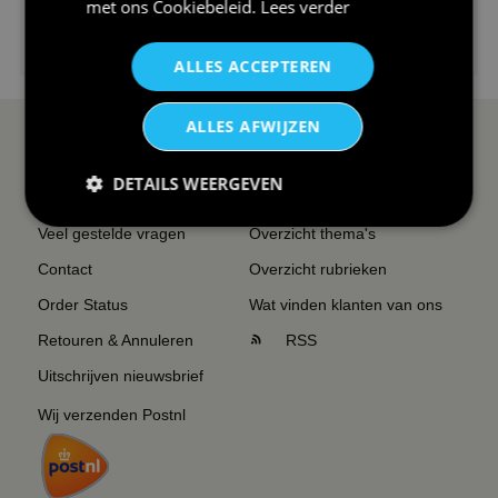
met ons
Cookiebeleid
.
Lees verder
€24,95
I love korfbal t-shirt sport s...
ALLES ACCEPTEREN
ALLES AFWIJZEN
SERVICE EN INFO
OVERZICHT
DETAILS WEERGEVEN
Reviews
Sitemapping
Veel gestelde vragen
Overzicht thema's
Contact
Overzicht rubrieken
Order Status
Wat vinden klanten van ons
Retouren & Annuleren
RSS
Uitschrijven nieuwsbrief
Wij verzenden Postnl