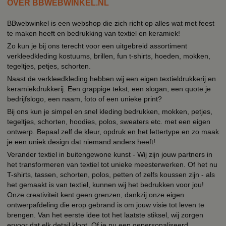
OVER BBWEBWINKEL.NL
BBwebwinkel is een webshop die zich richt op alles wat met feest
te maken heeft en bedrukking van textiel en keramiek!
Zo kun je bij ons terecht voor een uitgebreid assortiment
verkleedkleding kostuums, brillen, fun t-shirts, hoeden, mokken,
tegeltjes, petjes, schorten.
Naast de verkleedkleding hebben wij een eigen textieldrukkerij en
keramiekdrukkerij. Een grappige tekst, een slogan, een quote je
bedrijfslogo, een naam, foto of een unieke print?
Bij ons kun je simpel en snel kleding bedrukken, mokken, petjes,
tegeltjes, schorten, hoodies, polos, sweaters etc. met een eigen
ontwerp. Bepaal zelf de kleur, opdruk en het lettertype en zo maak
je een uniek design dat niemand anders heeft!
Verander textiel in buitengewone kunst - Wij zijn jouw partners in
het transformeren van textiel tot unieke meesterwerken. Of het nu
T-shirts, tassen, schorten, polos, petten of zelfs koussen zijn - als
het gemaakt is van textiel, kunnen wij het bedrukken voor jou!
Onze creativiteit kent geen grenzen, dankzij onze eigen
ontwerpafdeling die erop gebrand is om jouw visie tot leven te
brengen. Van het eerste idee tot het laatste stiksel, wij zorgen
ervoor dat elk detail klopt. Of je nu een gepersonaliseerd