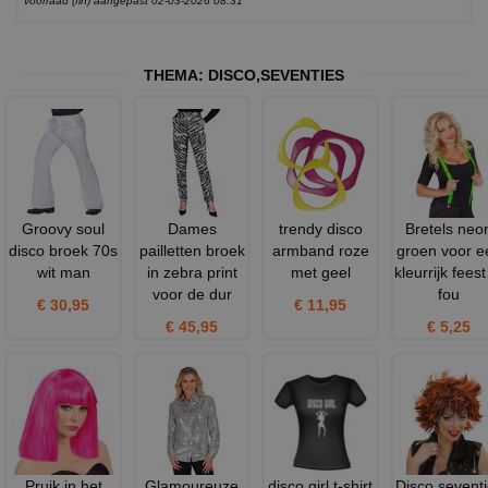
voorraad (fin) aangepast 02-03-2026 08:31
THEMA:
DISCO
,
SEVENTIES
Groovy soul
Dames
trendy disco
Bretels neo
disco broek 70s
pailletten broek
armband roze
groen voor e
wit man
in zebra print
met geel
kleurrijk feest
voor de dur
fou
€ 30,95
€ 11,95
€ 45,95
€ 5,25
Pruik in het
Glamoureuze
disco girl t-shirt
Disco sevent