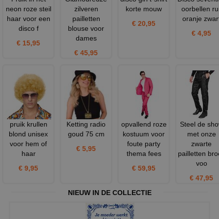
neon roze steil
zilveren
korte mouw
oorbellen rui
haar voor een
pailletten
oranje zwar
€ 20,95
disco f
blouse voor
€ 4,95
dames
€ 15,95
€ 45,95
pruik krullen
Ketting radio
opvallend roze
Steel de sh
blond unisex
goud 75 cm
kostuum voor
met onze
voor hem of
foute party
zwarte
€ 5,95
haar
thema fees
pailletten br
voo
€ 9,95
€ 59,95
€ 47,95
NIEUW IN DE COLLECTIE