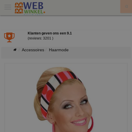
X
Klanten geven ons een
9.1
(reviews: 3201 )
Accessoires
Haarmode