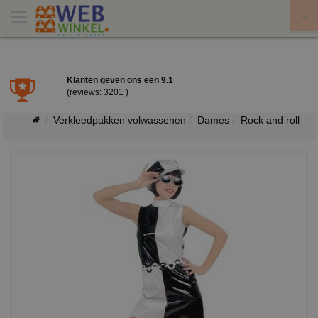
X
Klanten geven ons een
9.1
(reviews: 3201 )
Verkleedpakken volwassenen
Dames
Rock and roll