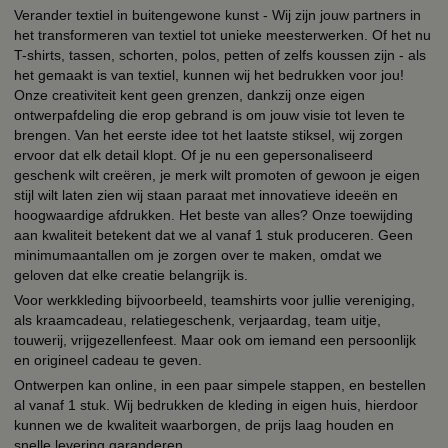
Verander textiel in buitengewone kunst - Wij zijn jouw partners in
het transformeren van textiel tot unieke meesterwerken. Of het nu
T-shirts, tassen, schorten, polos, petten of zelfs koussen zijn - als
het gemaakt is van textiel, kunnen wij het bedrukken voor jou!
Onze creativiteit kent geen grenzen, dankzij onze eigen
ontwerpafdeling die erop gebrand is om jouw visie tot leven te
brengen. Van het eerste idee tot het laatste stiksel, wij zorgen
ervoor dat elk detail klopt. Of je nu een gepersonaliseerd
geschenk wilt creëren, je merk wilt promoten of gewoon je eigen
stijl wilt laten zien wij staan paraat met innovatieve ideeën en
hoogwaardige afdrukken. Het beste van alles? Onze toewijding
aan kwaliteit betekent dat we al vanaf 1 stuk produceren. Geen
minimumaantallen om je zorgen over te maken, omdat we
geloven dat elke creatie belangrijk is.
Voor werkkleding bijvoorbeeld, teamshirts voor jullie vereniging,
als kraamcadeau, relatiegeschenk, verjaardag, team uitje,
touwerij, vrijgezellenfeest. Maar ook om iemand een persoonlijk
en origineel cadeau te geven.
Ontwerpen kan online, in een paar simpele stappen, en bestellen
al vanaf 1 stuk. Wij bedrukken de kleding in eigen huis, hierdoor
kunnen we de kwaliteit waarborgen, de prijs laag houden en
snelle levering garanderen.