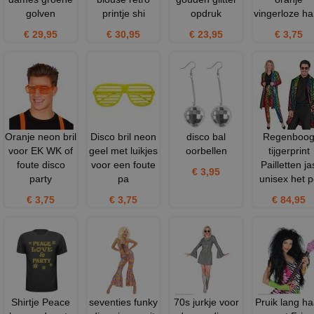
golven
printje shi
opdruk
vingerloze h
€ 29,95
€ 30,95
€ 23,95
€ 3,75
Oranje neon bril
Disco bril neon
disco bal
Regenboo
voor EK WK of
geel met luikjes
oorbellen
tijgerprint
foute disco
voor een foute
Pailletten ja
€ 3,95
party
pa
unisex het p
€ 3,75
€ 3,75
€ 84,95
Shirtje Peace
seventies funky
70s jurkje voor
Pruik lang ha