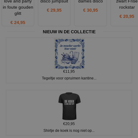
love and party
disco jumpsuit
dames disco
zwart Frise
in foute gouden
rockstar
€ 29,95
€ 30,95
glitt
€ 20,95
€ 24,95
NIEUW IN DE COLLECTIE
€11,95
Tegeltje voor opruimen kantine...
€20,95
Shirtje de koek is nog niet op...