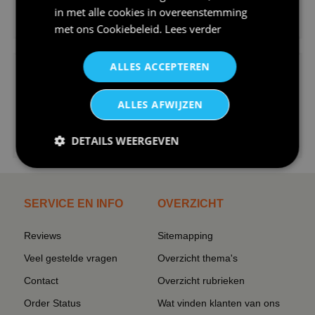
in met alle cookies in overeenstemming
€24,95
met ons
Cookiebeleid
.
Lees verder
V-hals shirt rood wit blauw st...
ALLES ACCEPTEREN
ALLES AFWIJZEN
€24,95
DETAILS WEERGEVEN
I love korfbal t-shirt sport s...
SERVICE EN INFO
OVERZICHT
Reviews
Sitemapping
Veel gestelde vragen
Overzicht thema's
Contact
Overzicht rubrieken
Order Status
Wat vinden klanten van ons