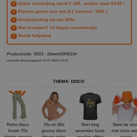
Gratis verzending vanaf € 100,- anders maar €4,95 !
Klanten geven ons een
9.1
(reviews: 3201 )
Groepskorting tot wel 25%!
Niet tevreden? 14 dagen retourtermijn
Snelle helpdesk
Productcode: 5803 - bbweb58061fin
voorraad (fin) aangepast 10-07-2026 13:31
THEMA:
DISCO
Retro disco
70s en 80s
Shirt king
Steel de sh
broek 70s
groovy disco
seventies foute
met onze ne
dames groene
blouse retro
gouden glitter
oranje