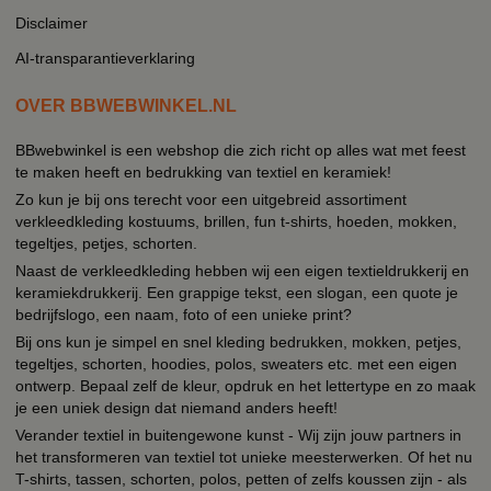
Disclaimer
AI-transparantieverklaring
OVER BBWEBWINKEL.NL
BBwebwinkel is een webshop die zich richt op alles wat met feest
te maken heeft en bedrukking van textiel en keramiek!
Zo kun je bij ons terecht voor een uitgebreid assortiment
verkleedkleding kostuums, brillen, fun t-shirts, hoeden, mokken,
tegeltjes, petjes, schorten.
Naast de verkleedkleding hebben wij een eigen textieldrukkerij en
keramiekdrukkerij. Een grappige tekst, een slogan, een quote je
bedrijfslogo, een naam, foto of een unieke print?
Bij ons kun je simpel en snel kleding bedrukken, mokken, petjes,
tegeltjes, schorten, hoodies, polos, sweaters etc. met een eigen
ontwerp. Bepaal zelf de kleur, opdruk en het lettertype en zo maak
je een uniek design dat niemand anders heeft!
Verander textiel in buitengewone kunst - Wij zijn jouw partners in
het transformeren van textiel tot unieke meesterwerken. Of het nu
T-shirts, tassen, schorten, polos, petten of zelfs koussen zijn - als