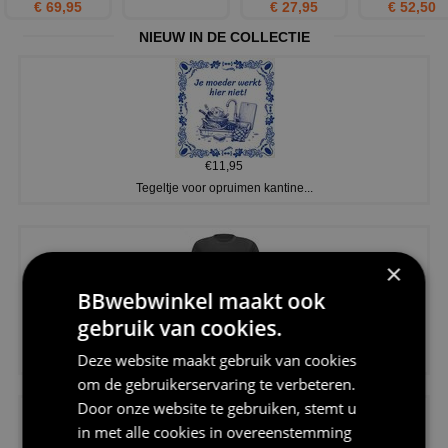
€ 69,95
€ 27,95
€ 52,50
NIEUW IN DE COLLECTIE
€11,95
Tegeltje voor opruimen kantine...
×
BBwebwinkel maakt ook
gebruik van cookies.
€20,95
Deze website maakt gebruik van cookies
Shirtje de koek is nog niet op...
om de gebruikerservaring te verbeteren.
Door onze website te gebruiken, stemt u
in met alle cookies in overeenstemming