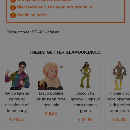
Niet tevreden? 14 dagen retourtermijn
Snelle helpdesk
Productcode: 57142 - bbweb
THEMA:
GLITTER
,
GLAMOUR
,
DISCO
Val op tijdens
Disco bobline
Disco 70s
Hippie chic
carnaval
pruik neon roze
groovy jumpsuit
retro bloem
discofeest of
geel mix
retro dames
jurk perfect
foute party
groen
voor jaren
€ 9,25
€ 49,95
€ 37,95
€ 30,95