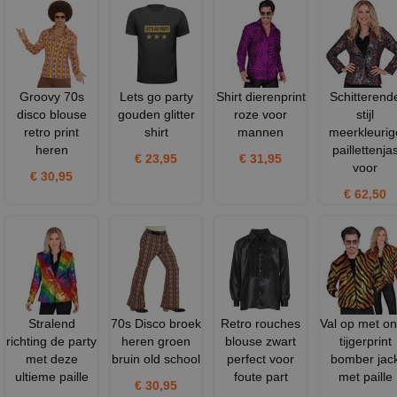
Groovy 70s
Lets go party
Shirt dierenprint
Schitterend
disco blouse
gouden glitter
roze voor
stijl
retro print
shirt
mannen
meerkleurig
heren
paillettenja
€ 23,95
€ 31,95
voor
€ 30,95
€ 62,50
Stralend
70s Disco broek
Retro rouches
Val op met o
richting de party
heren groen
blouse zwart
tijgerprint
met deze
bruin old school
perfect voor
bomber jac
ultieme paille
foute part
met paille
€ 30,95