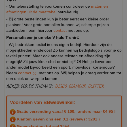
- Om teleurstelling te voorkomen controleer de
maten en
afmetingen uit de maattabel
nauwkeurig.
- Bij grote bestellingen kun je beter eerst een kleine order
plaatsen! Voor grote aantallen kunnen wij scherpe prijzen
aanbieden neem hiervoor
contact
met ons op.
Personaliseer je unieke V-hals T-shirt:
- Wij bedrukken textiel in ons eigen bedrijf. Hierdoor zijn de
mogelijkheden eindeloos! Zo kunnen wij bedrijfslogo's voor je op
textiel printen! Maar ook andere teksten en afbeelding zijn
mogelijk! Zit jouw kleur shirt er niet bij? Of Heb je liever een
ander model bijvoorbeeld een sport, mouwloos, kortemouw?
Neem
contact
met ons op. Wij helpen je graag verder om tot
een uniek ontwerp te komen
BEKIJK OOK DE THEMA'S :
DISCO
GLAMOUR
GLITTER
Voordelen van BBwebwinkel:
Gratis verzending vanaf € 100,- anders maar €4,95 !
Klanten geven ons een
9.1
(reviews: 3201 )
Groepskorting tot wel 25%!