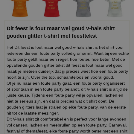
Dit feest is fout maar wel goud v-hals shirt
gouden glitter t-shirt met feesttekst
Het Dit feest is fout maar wel goud v-hals shirt is hét shirt voor
iedereen die een foute party volledig omarmt. Want bij een echte
foute party geldt maar één regel: hoe fouter, hoe beter. Met de
opvallende gouden glitter tekst dit feest is fout maar wel goud
maak je meteen duidelijk dat jij precies weet hoe een foute party
hoort te zijn. Over the top, schaamteloos en vooral goud.
Of je nu naar een foute party gaat, een foute party organiseert
of spontaan in een foute party belandt, dit V-hals shirt is altijd de
juiste keuze. Tijdens een foute party wil je opvallen, lachen en
niet te serieus zijn, en dat is precies wat dit shirt doet. De
gouden glitters laat je stralen op elke foute party, van de eerste
hit tot de laatste meezinger.
Dit V-hals shirt zit comfortabel en is perfect voor lange avonden
vol dansen, lachen en meebrullen op een foute party. Carnaval,
festival of themafeest, elke foute party wordt beter met een shirt