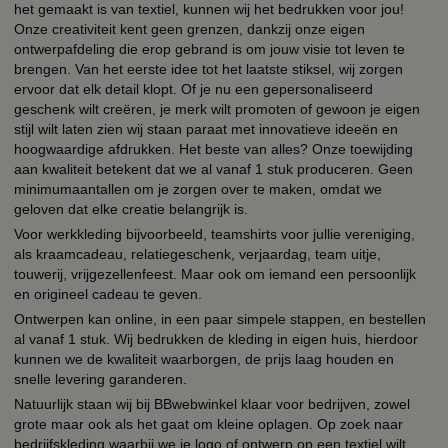
het gemaakt is van textiel, kunnen wij het bedrukken voor jou!
Onze creativiteit kent geen grenzen, dankzij onze eigen
ontwerpafdeling die erop gebrand is om jouw visie tot leven te
brengen. Van het eerste idee tot het laatste stiksel, wij zorgen
ervoor dat elk detail klopt. Of je nu een gepersonaliseerd
geschenk wilt creëren, je merk wilt promoten of gewoon je eigen
stijl wilt laten zien wij staan paraat met innovatieve ideeën en
hoogwaardige afdrukken. Het beste van alles? Onze toewijding
aan kwaliteit betekent dat we al vanaf 1 stuk produceren. Geen
minimumaantallen om je zorgen over te maken, omdat we
geloven dat elke creatie belangrijk is.
Voor werkkleding bijvoorbeeld, teamshirts voor jullie vereniging,
als kraamcadeau, relatiegeschenk, verjaardag, team uitje,
touwerij, vrijgezellenfeest. Maar ook om iemand een persoonlijk
en origineel cadeau te geven.
Ontwerpen kan online, in een paar simpele stappen, en bestellen
al vanaf 1 stuk. Wij bedrukken de kleding in eigen huis, hierdoor
kunnen we de kwaliteit waarborgen, de prijs laag houden en
snelle levering garanderen.
Natuurlijk staan wij bij BBwebwinkel klaar voor bedrijven, zowel
grote maar ook als het gaat om kleine oplagen. Op zoek naar
bedrijfskleding waarbij we je logo of ontwerp op een textiel wilt