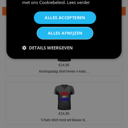
met ons
Cookiebeleid
.
Lees verder
€24,95
ALLES ACCEPTEREN
Dames v hals t-shirt prinses v...
ALLES AFWIJZEN
DETAILS WEERGEVEN
€24,95
Koningsdag shirt heren v-hals ...
€24,95
V-hals shirt rood wit blauw st...