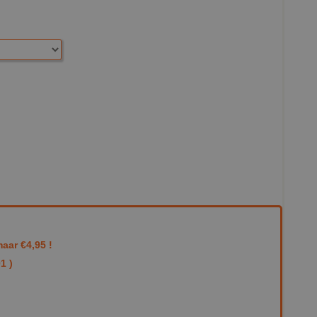
aar €4,95 !
1 )