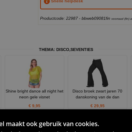
Snelle helpdesk
Productcode: 22987 - bbweb09081fin
voorraad (fin)
THEMA:
DISCO
,
SEVENTIES
Shine bright dance all night het
Disco broek zwart jaren 70
neon gele visnet
danskoning van de dan
€ 9,95
€ 29,95
 maakt ook gebruik van cookies.