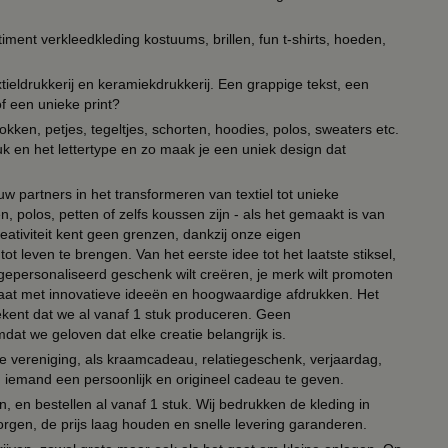
timent verkleedkleding kostuums, brillen, fun t-shirts, hoeden,
ieldrukkerij en keramiekdrukkerij. Een grappige tekst, een
of een unieke print?
kken, petjes, tegeltjes, schorten, hoodies, polos, sweaters etc.
uk en het lettertype en zo maak je een uniek design dat
ouw partners in het transformeren van textiel tot unieke
, polos, petten of zelfs koussen zijn - als het gemaakt is van
eativiteit kent geen grenzen, dankzij onze eigen
ot leven te brengen. Van het eerste idee tot het laatste stiksel,
n gepersonaliseerd geschenk wilt creëren, je merk wilt promoten
 paraat met innovatieve ideeën en hoogwaardige afdrukken. Het
tekent dat we al vanaf 1 stuk produceren. Geen
t we geloven dat elke creatie belangrijk is.
lie vereniging, als kraamcadeau, relatiegeschenk, verjaardag,
om iemand een persoonlijk en origineel cadeau te geven.
 en bestellen al vanaf 1 stuk. Wij bedrukken de kleding in
orgen, de prijs laag houden en snelle levering garanderen.