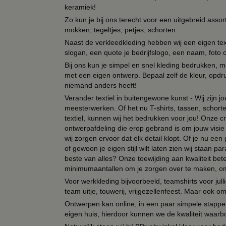
keramiek!
Zo kun je bij ons terecht voor een uitgebreid assor
mokken, tegeltjes, petjes, schorten.
Naast de verkleedkleding hebben wij een eigen text
slogan, een quote je bedrijfslogo, een naam, foto 
Bij ons kun je simpel en snel kleding bedrukken, mo
met een eigen ontwerp. Bepaal zelf de kleur, opdr
niemand anders heeft!
Verander textiel in buitengewone kunst - Wij zijn j
meesterwerken. Of het nu T-shirts, tassen, schorten
textiel, kunnen wij het bedrukken voor jou! Onze cr
ontwerpafdeling die erop gebrand is om jouw visie t
wij zorgen ervoor dat elk detail klopt. Of je nu ee
of gewoon je eigen stijl wilt laten zien wij staan
beste van alles? Onze toewijding aan kwaliteit be
minimumaantallen om je zorgen over te maken, omda
Voor werkkleding bijvoorbeeld, teamshirts voor jul
team uitje, touwerij, vrijgezellenfeest. Maar ook 
Ontwerpen kan online, in een paar simpele stappen,
eigen huis, hierdoor kunnen we de kwaliteit waarb