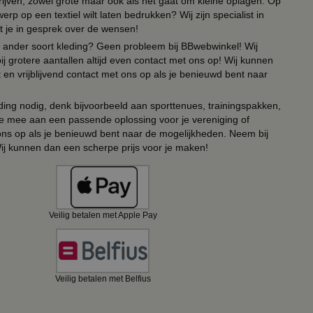
drijven, zowel grote maar ook als het gaat om kleine oplagen. Op
erp op een textiel wilt laten bedrukken? Wij zijn specialist in
t je in gesprek over de wensen!
 of ander soort kleding? Geen probleem bij BBwebwinkel! Wij
ij grotere aantallen altijd even contact met ons op! Wij kunnen
en vrijblijvend contact met ons op als je benieuwd bent naar
ing nodig, denk bijvoorbeeld aan sporttenues, trainingspakken,
e mee aan een passende oplossing voor je vereniging of
 ons op als je benieuwd bent naar de mogelijkheden. Neem bij
Wij kunnen dan een scherpe prijs voor je maken!
Veilig betalen met Apple Pay
Veilig betalen met Belfius