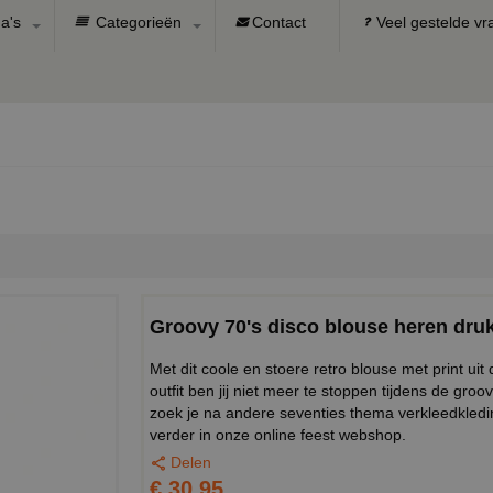
a's
Categorieën
Contact
Veel gestelde v
Groovy 70's disco blouse heren druk
Met dit coole en stoere retro blouse met print ui
outfit ben jij niet meer te stoppen tijdens de groo
zoek je na andere seventies thema verkleedkleding
verder in onze online feest webshop.
Delen
€ 30,95