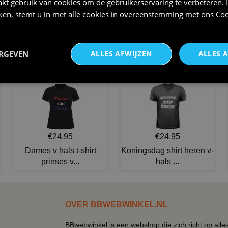
kt gebruik van cookies om de gebruikerservaring te verbeteren.
iken, stemt u in met alle cookies in overeenstemming met ons
Coo
Hippie pruik bruin heren lang
Neon roze dames disco riem
haar peace seventies
smal model
ERGEVEN
ALLES AFWIJZEN
ALLES 
€ 15,95
€ 3,95
NIEUW IN DE COLLECTIE
€24,95
€24,95
Dames v hals t-shirt
Koningsdag shirt heren v-
prinses v...
hals ...
OVER BBWEBWINKEL.NL
BBwebwinkel is een webshop die zich richt op alle