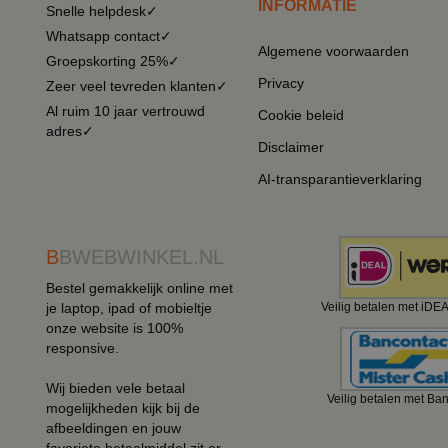
INFORMATIE
Snelle helpdesk✓
Whatsapp contact✓
Algemene voorwaarden
Groepskorting 25%✓
Privacy
Zeer veel tevreden klanten✓
Al ruim 10 jaar vertrouwd
Cookie beleid
adres✓
Disclaimer
AI-transparantieverklaring
B
BWEBWINKEL.NL
Bestel gemakkelijk online met
je laptop, ipad of mobieltje
Veilig betalen met iDE
onze website is 100%
responsive.
Wij bieden vele betaal
Veilig betalen met Ba
mogelijkheden kijk bij de
afbeeldingen en jouw
favoriete betaalmiddel zit er