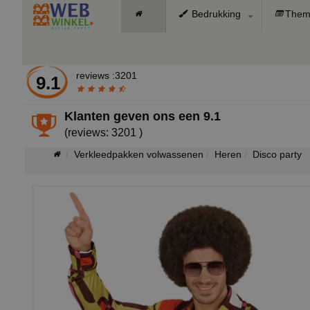
Bedrukking
Them
reviews :3201
9.1
Klanten geven ons een
9.1
(reviews: 3201 )
Verkleedpakken volwassenen
Heren
Disco party