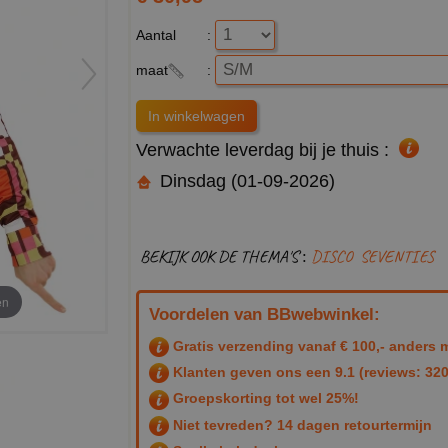
Aantal
:
maat
:
Verwachte leverdag bij je thuis :
Dinsdag (01-09-2026)
BEKIJK OOK DE THEMA'S :
DISCO
SEVENTIES
en
Voordelen van BBwebwinkel:
Gratis verzending vanaf € 100,- anders m
Klanten geven ons een
9.1
(reviews: 320
Groepskorting tot wel 25%!
Niet tevreden? 14 dagen retourtermijn