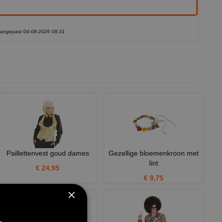
 aangepast 04-08-2026 08:31
Paillettenvest goud dames
Gezellige bloemenkroon met
lint
€ 24,95
€ 9,75
×