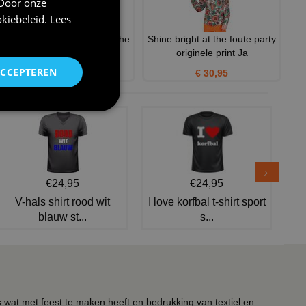
 Door onze
kiebeleid
.
Lees
Groovy disco dancing jurk the
Shine bright at the foute party
70s volwassenen
originele print Ja
ACCEPTEREN
€ 30,95
€ 30,95
€24,95
€24,95
V-hals shirt rood wit
I love korfbal t-shirt sport
blauw st...
s...
s wat met feest te maken heeft en bedrukking van textiel en