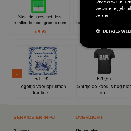
Deze website maa
website te gebru
verder
Steel de show met deze
Oogverblindend heren
knallende neon groene riem
kostuum met tijger print goud
DETAILS WE
€ 6,95
€ 69,95
€11,95
€20,95
Tegeltje voor opruimen
Shirtje de koek is nog niet
kantine...
op...
SERVICE EN INFO
OVERZICHT
Reviews
Sitemapping