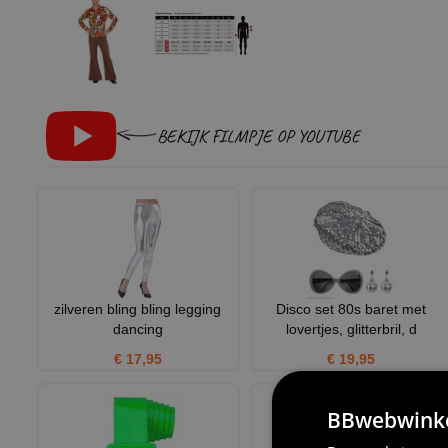
BEKIJK FILMPJE OP YOUTUBE
zilveren bling bling legging
Disco set 80s baret met
dancing
lovertjes, glitterbril, d
€ 17,95
€ 19,95
BBwebwinkel