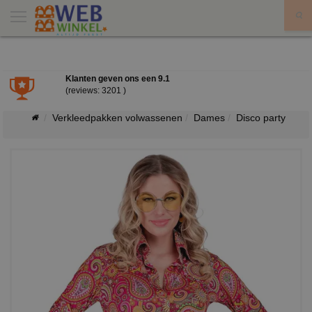
X
Klanten geven ons een
9.1
(reviews: 3201 )
Verkleedpakken volwassenen
Dames
Disco party