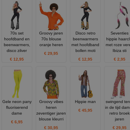
70s set
Groovy jaren
Disco retro
Seventies
hoofdband en
70s blouse
beenwarmers
hippie haarcl
beenwarmers,
oranje heren
met hoofdband
met roze ver
disco zilver
bollen moti
Ibiza sti
€ 29,95
€ 12,95
€ 12,95
€ 2,95
Gele neon pany
Groovy vibes
Hippie man
swingend ter
fluoriserend
heren
in de tijd da
€ 45,95
dame
zeventiger jaren
retro broek
blouse kleurri
jaren
€ 6,95
€ 30,95
€ 29,95