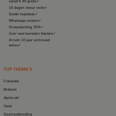
vanaf € 99 gratis✓
14 dagen retour recht✓
Snelle helpdesk✓
Whatsapp contact✓
Groepskorting 25%✓
Zeer veel tevreden klanten✓
Al ruim 10 jaar vertrouwd
adres✓
TOP THEMA'S
Frikandel
Brabant
Après-ski
Swat
Gezinsuitbreiding