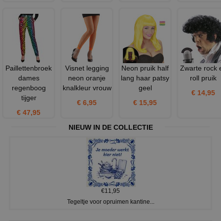
Paillettenbroek
Visnet legging
Neon pruik half
Zwarte rock 
dames
neon oranje
lang haar patsy
roll pruik
regenboog
knalkleur vrouw
geel
€ 14,95
tijger
€ 6,95
€ 15,95
€ 47,95
NIEUW IN DE COLLECTIE
€11,95
Tegeltje voor opruimen kantine...