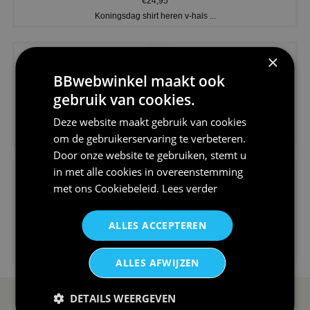
€24,95
Koningsdag shirt heren v-hals ...
×
BBwebwinkel maakt ook
gebruik van cookies.
€24,95
Deze website maakt gebruik van cookies
V-hals shirt rood wit blauw st...
om de gebruikerservaring te verbeteren.
Door onze website te gebruiken, stemt u
in met alle cookies in overeenstemming
met ons
Cookiebeleid
.
Lees verder
ALLES ACCEPTEREN
€24,95
I love korfbal t-shirt sport s...
ALLES AFWIJZEN
DETAILS WEERGEVEN
SERVICE EN INFO
OVERZICHT