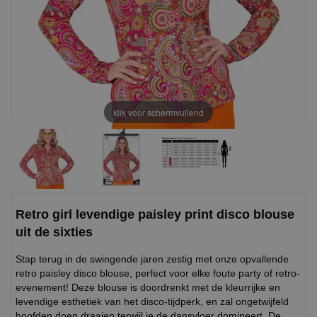
klik voor schermvullend
Retro girl levendige paisley print disco blouse
uit de sixties
Stap terug in de swingende jaren zestig met onze opvallende
retro paisley disco blouse, perfect voor elke foute party of retro-
evenement! Deze blouse is doordrenkt met de kleurrijke en
levendige esthetiek van het disco-tijdperk, en zal ongetwijfeld
hoofden doen draaien terwijl je de dansvloer domineert. De