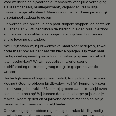
Voor werkkleding bijvoorbeeld, teamshirts voor jullie vereniging,
als kraamcadeau, relatiegeschenk, verjaardag, team uitje,
touwerij, vrijgezellenfeest. Maar ook om iemand een persoonlijk
en origineel cadeau te geven.
Ontwerpen kan online, in een paar simpele stappen, en bestellen
al vanaf 1 stuk. Wij bedrukken de kleding in eigen huis, hierdoor
kunnen we de kwaliteit waarborgen, de prijs laag houden en
snelle levering garanderen.
Natuurlijk staan wij bij BBwebwinkel klaar voor bedrijven, zowel
grote maar ook als het gaat om kleine oplagen. Op zoek naar
bedrijfskleding waarbij we je logo of ontwerp op een textiel wilt
laten bedrukken? Wij zijn specialist in allerlei soorten
bedrijfskleding en komen graag met je in gesprek over de
wensen!
Uw bedrijfsnaam of logo op een t-shirt, trui, polo of ander soort
kleding? Geen probleem bij BBwebwinkel! Wij kunnen elk soort
textiel voor je bedrukken! Neem bij grotere aantallen altijd even
contact met ons op! Wij kunnen dan een scherpe prijs voor je
maken. Neem gerust en vrijblijvend contact met ons op als je
benieuwd bent naar de mogelijkheden.
Ook verenigingen hebben regelmatig bedrukte kleding nodig,
denk bijvoorbeeld aan sporttenues, trainingspakken, sporttassen,