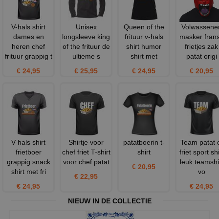
V-hals shirt
Unisex
Queen of the
Volwassene
dames en
longsleeve king
frituur v-hals
masker fran
heren chef
of the frituur de
shirt humor
frietjes zak
frituur grappig t
ultieme s
shirt met
patat origi
€ 24,95
€ 25,95
€ 24,95
€ 20,95
V hals shirt
Shirtje voor
patatboerin t-
Team patat 
frietboer
chef friet T-shirt
shirt
friet sport shi
grappig snack
voor chef patat
leuk teamshi
€ 20,95
shirt met fri
vo
€ 22,95
€ 24,95
€ 24,95
NIEUW IN DE COLLECTIE