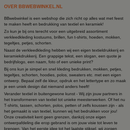
OVER BBWEBWINKEL.NL
BBwebwinkel is een webshop die zich richt op alles wat met feest
te maken heeft en bedrukking van textiel en keramiek!
Zo kun je bij ons terecht voor een uitgebreid assortiment
verkleedkleding kostuums, brillen, fun t-shirts, hoeden, mokken,
tegeltjes, petjes, schorten.
Naast de verkleedkleding hebben wij een eigen textieldrukkerij en
keramiekdrukkerij. Een grappige tekst, een slogan, een quote je
bedrijfslogo, een naam, foto of een unieke print?
Bij ons kun je simpel en snel kleding bedrukken, mokken, petjes,
tegeltjes, schorten, hoodies, polos, sweaters etc. met een eigen
ontwerp. Bepaal zelf de kleur, opdruk en het lettertype en zo maak
je een uniek design dat niemand anders heeft!
Verander textiel in buitengewone kunst - Wij zijn jouw partners in
het transformeren van textiel tot unieke meesterwerken. Of het nu
T-shirts, tassen, schorten, polos, petten of zelfs koussen zijn - als
het gemaakt is van textiel, kunnen wij het bedrukken voor jou!
Onze creativiteit kent geen grenzen, dankzij onze eigen
ontwerpafdeling die erop gebrand is om jouw visie tot leven te
brengen. Van het eerste idee tot het laatste stiksel, wij zorgen