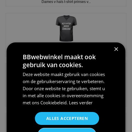
Dames v hals t-shirt prinses v...
€24,95
×
Koningsdag shirt heren v-hals ...
BBwebwinkel maakt ook
gebruik van cookies.
Deze website maakt gebruik van cookies
om de gebruikerservaring te verbeteren.
Door onze website te gebruiken, stemt u
in met alle cookies in overeenstemming
€24,95
met ons
Cookiebeleid
.
Lees verder
V-hals shirt rood wit blauw st...
ALLES ACCEPTEREN