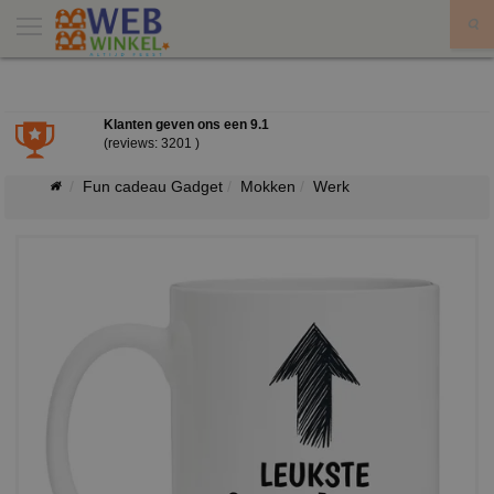
X
Klanten geven ons een
9.1
(reviews: 3201 )
Fun cadeau Gadget
Mokken
Werk