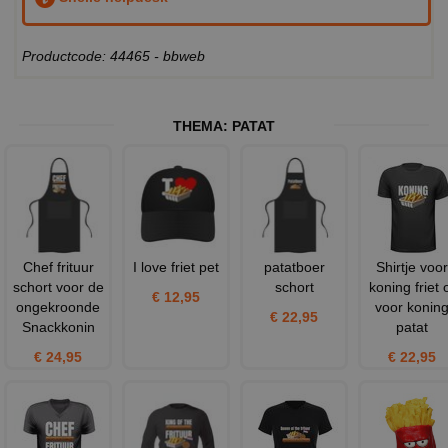
Productcode: 44465 - bbweb
THEMA:
PATAT
Chef frituur
I love friet pet
patatboer
Shirtje voor
schort voor de
schort
koning friet 
€ 12,95
ongekroonde
voor konin
€ 22,95
Snackkonin
patat
€ 24,95
€ 22,95