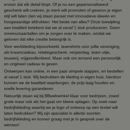
ervoor dat elk detail klopt. Of je nu een gepersonaliseerd
geschenk wilt creëren, je merk wilt promoten of gewoon je eigen
stijl wilt laten zien wij staan paraat met innovatieve ideeën en
hoogwaardige afdrukken. Het beste van alles? Onze toewijding
aan kwaliteit betekent dat we al vanaf 1 stuk produceren. Geen
minimumaantallen om je zorgen over te maken, omdat we
geloven dat elke creatie belangrijk is.
Voor werkkleding bijvoorbeeld, teamshirts voor jullie vereniging,
als kraamcadeau, relatiegeschenk, verjaardag, team uitje,
touwerij, vrijgezellenfeest. Maar ook om iemand een persoonlijk
en origineel cadeau te geven.
Ontwerpen kan online, in een paar simpele stappen, en bestellen
al vanaf 1 stuk. Wij bedrukken de kleding in eigen huis, hierdoor
kunnen we de kwaliteit waarborgen, de prijs laag houden en
snelle levering garanderen.
Natuurlijk staan wij bij BBwebwinkel klaar voor bedrijven, zowel
grote maar ook als het gaat om kleine oplagen. Op zoek naar
bedrijfskleding waarbij we je logo of ontwerp op een textiel wilt
laten bedrukken? Wij zijn specialist in allerlei soorten
bedrijfskleding en komen graag met je in gesprek over de
wensen!