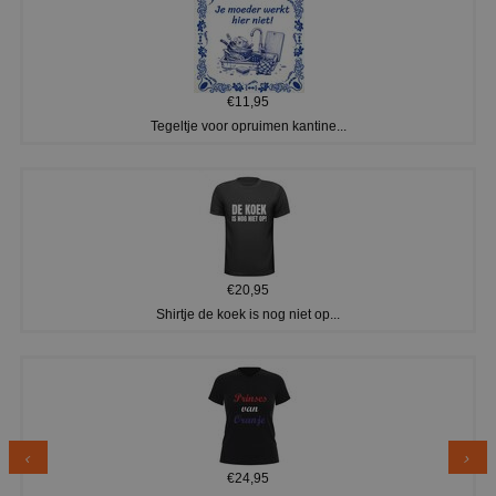
€11,95
Tegeltje voor opruimen kantine...
€20,95
Shirtje de koek is nog niet op...
€24,95