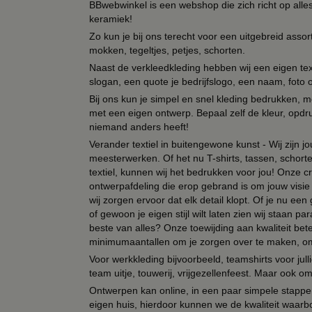
BBwebwinkel is een webshop die zich richt op alle
keramiek!
Zo kun je bij ons terecht voor een uitgebreid assor
mokken, tegeltjes, petjes, schorten.
Naast de verkleedkleding hebben wij een eigen text
slogan, een quote je bedrijfslogo, een naam, foto 
Bij ons kun je simpel en snel kleding bedrukken, mo
met een eigen ontwerp. Bepaal zelf de kleur, opdr
niemand anders heeft!
Verander textiel in buitengewone kunst - Wij zijn j
meesterwerken. Of het nu T-shirts, tassen, schorten
textiel, kunnen wij het bedrukken voor jou! Onze cr
ontwerpafdeling die erop gebrand is om jouw visie t
wij zorgen ervoor dat elk detail klopt. Of je nu ee
of gewoon je eigen stijl wilt laten zien wij staan
beste van alles? Onze toewijding aan kwaliteit be
minimumaantallen om je zorgen over te maken, omda
Voor werkkleding bijvoorbeeld, teamshirts voor jul
team uitje, touwerij, vrijgezellenfeest. Maar ook 
Ontwerpen kan online, in een paar simpele stappen,
eigen huis, hierdoor kunnen we de kwaliteit waarb