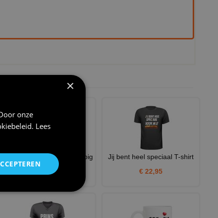
×
 Door onze
kiebeleid
.
Lees
Tegeltje snackbar gek grappig
Jij bent heel speciaal T-shirt
ACCEPTEREN
Een dag niet gefritu
€ 22,95
€ 11,95