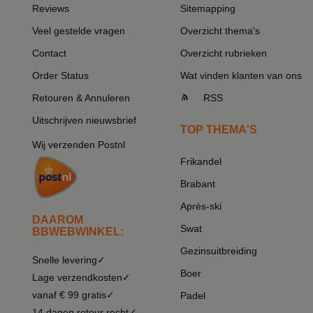
Reviews
Sitemapping
Veel gestelde vragen
Overzicht thema's
Contact
Overzicht rubrieken
Order Status
Wat vinden klanten van ons
Retouren & Annuleren
RSS
Uitschrijven nieuwsbrief
TOP THEMA'S
Wij verzenden Postnl
Frikandel
Brabant
Après-ski
DAAROM
Swat
BBWEBWINKEL:
Gezinsuitbreiding
Snelle levering✓
Boer
Lage verzendkosten✓
vanaf € 99 gratis✓
Padel
14 dagen retour recht✓