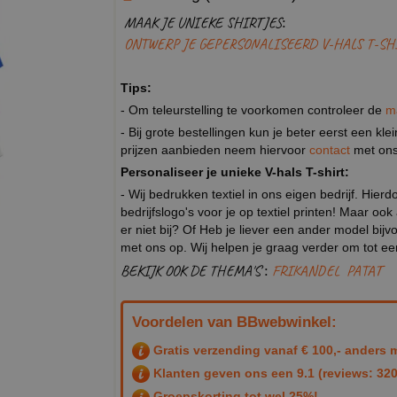
MAAK JE UNIEKE SHIRTJES:
ONTWERP JE GEPERSONALISEERD V-HALS T-SH
Tips:
- Om teleurstelling te voorkomen controleer de
m
- Bij grote bestellingen kun je beter eerst een kl
prijzen aanbieden neem hiervoor
contact
met ons
Personaliseer je unieke V-hals T-shirt:
- Wij bedrukken textiel in ons eigen bedrijf. Hier
bedrijfslogo's voor je op textiel printen! Maar ook
er niet bij? Of Heb je liever een ander model b
met ons op. Wij helpen je graag verder om tot e
BEKIJK OOK DE THEMA'S :
FRIKANDEL
PATAT
Voordelen van BBwebwinkel:
Gratis verzending vanaf € 100,- anders m
Klanten geven ons een
9.1
(reviews: 320
Groepskorting tot wel 25%!