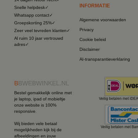
INFORMATIE
Snelle helpdesk✓
Whatsapp contact✓
Algemene voorwaarden
Groepskorting 25%✓
Privacy
Zeer veel tevreden klanten✓
Al ruim 10 jaar vertrouwd
Cookie beleid
adres✓
Disclaimer
AI-transparantieverklaring
B
BWEBWINKEL.NL
Bestel gemakkelijk online met
je laptop, ipad of mobieltje
Veilig betalen met iDE
onze website is 100%
responsive.
Wij bieden vele betaal
Veilig betalen met Ba
mogelijkheden kijk bij de
afbeeldingen en jouw