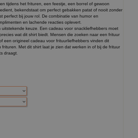
en tijdens het frituren, een feestje, een borrel of gewoon
r bedient, bekendstaat om perfect gebakken patat of nooit zonder
past perfect bij jouw rol. De combinatie van humor en
omplimenten en lachende reacties oplevert.
een uitstekende keuze. Een cadeau voor snackliefhebbers moet
precies wat dit shirt biedt. Mensen die zoeken naar een frituur
g of een origineel cadeau voor frituurliefhebbers vinden dit
ituren. Met dit shirt laat je zien dat werken in of bij de frituur
ts draagt.