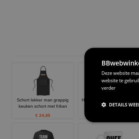
BBwebwinkel
Deze website maa
website te gebru
verder
Schort lekker man grappig
Hoodie De frikandellen man
DETAILS WE
keuken schort met frikan
hoodie in een vintage l
€ 24,95
€ 39,95