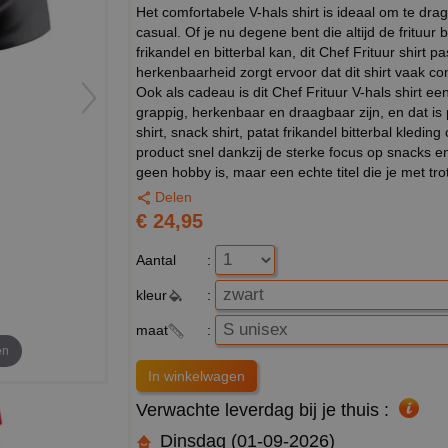
Het comfortabele V-hals shirt is ideaal om te drag
casual. Of je nu degene bent die altijd de frituu
frikandel en bitterbal kan, dit Chef Frituur shirt 
herkenbaarheid zorgt ervoor dat dit shirt vaak c
Ook als cadeau is dit Chef Frituur V-hals shirt 
grappig, herkenbaar en draagbaar zijn, en dat is 
shirt, snack shirt, patat frikandel bitterbal kledin
product snel dankzij de sterke focus op snacks en fr
geen hobby is, maar een echte titel die je met tro
Delen
€ 24,95
Aantal
:
kleur
:
maat
:
en
Verwachte leverdag bij je thuis :
Dinsdag (01-09-2026)