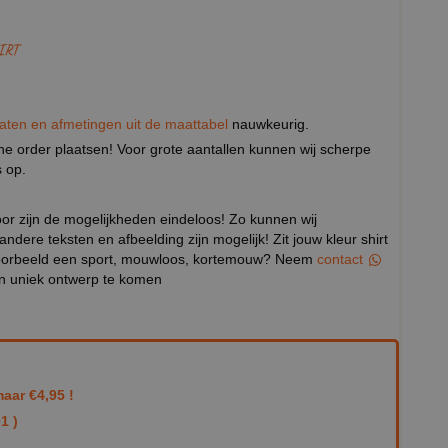
IRT
aten en afmetingen uit de maattabel
nauwkeurig.
eine order plaatsen! Voor grote aantallen kunnen wij scherpe
 op.
door zijn de mogelijkheden eindeloos! Zo kunnen wij
 andere teksten en afbeelding zijn mogelijk! Zit jouw kleur shirt
ijvoorbeeld een sport, mouwloos, kortemouw? Neem
contact
en uniek ontwerp te komen
aar €4,95 !
1 )