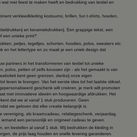
s wat met feest te maken heeft en bedrukking van textiel en
timent verkleedkleding kostuums, brillen, fun t-shirts, hoeden,
ieldrukkerij en keramiekdrukkerij. Een grappige tekst, een
of een unieke print?
kken, petjes, tegeltjes, schorten, hoodies, polos, sweaters etc.
uk en het lettertype en zo maak je een uniek design dat
ouw partners in het transformeren van textiel tot unieke
, polos, petten of zelfs koussen zijn - als het gemaakt is van
eativiteit kent geen grenzen, dankzij onze eigen
ot leven te brengen. Van het eerste idee tot het laatste stiksel,
n gepersonaliseerd geschenk wilt creëren, je merk wilt promoten
 paraat met innovatieve ideeën en hoogwaardige afdrukken. Het
tekent dat we al vanaf 1 stuk produceren. Geen
t we geloven dat elke creatie belangrijk is.
lie vereniging, als kraamcadeau, relatiegeschenk, verjaardag,
om iemand een persoonlijk en origineel cadeau te geven.
 en bestellen al vanaf 1 stuk. Wij bedrukken de kleding in
orgen, de prijs laag houden en snelle levering garanderen.