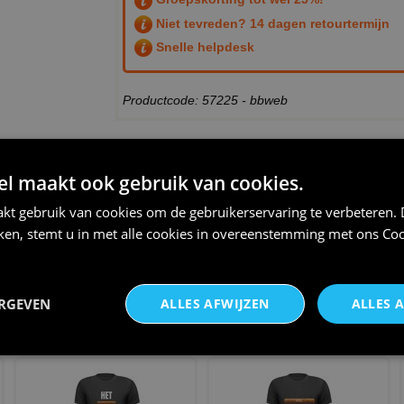
Niet tevreden? 14 dagen retourtermijn
Snelle helpdesk
Productcode: 57225 - bbweb
THEMA:
PATAT
,
FRIKANDEL
 maakt ook gebruik van cookies.
kt gebruik van cookies om de gebruikerservaring te verbeteren.
iken, stemt u in met alle cookies in overeenstemming met ons
Coo
Koksmuts Powered by
snack expert frikandel speciaal
ERGEVEN
ALLES AFWIJZEN
ALLES 
Frikandel
t-shirt humor grap
€ 8,95
€ 23,95