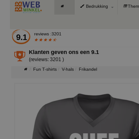
Bedrukking
Them
reviews :3201
9.1
Klanten geven ons een
9.1
(reviews: 3201 )
Fun T-shirts
V-hals
Frikandel