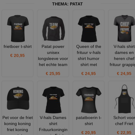
THEMA:
PATAT
frietboer t-shirt
Patat power
Queen of the
V-hals shirt
unisex
frituur v-hals
dames en
€ 20,95
longsleeve voor
shirt humor
heren chef
het echte team
shirt met
frituur grappi
€ 25,95
€ 24,95
€ 24,95
Pet voor de friet
V-hals Dames
patatboerin t-
Schort voo
koning koning
shirt
shirt
chef Friet
friet koning
Frituurkoningin
€ 20,95
€ 22,95