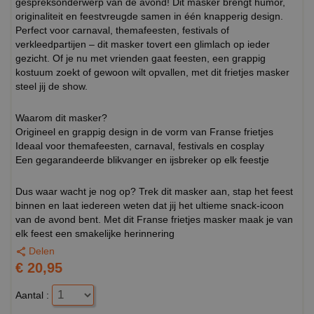
gespreksonderwerp van de avond! Dit masker brengt humor,
originaliteit en feestvreugde samen in één knapperig design.
Perfect voor carnaval, themafeesten, festivals of
verkleedpartijen – dit masker tovert een glimlach op ieder
gezicht. Of je nu met vrienden gaat feesten, een grappig
kostuum zoekt of gewoon wilt opvallen, met dit frietjes masker
steel jij de show.
Waarom dit masker?
Origineel en grappig design in de vorm van Franse frietjes
Ideaal voor themafeesten, carnaval, festivals en cosplay
Een gegarandeerde blikvanger en ijsbreker op elk feestje
Dus waar wacht je nog op? Trek dit masker aan, stap het feest
binnen en laat iedereen weten dat jij het ultieme snack-icoon
van de avond bent. Met dit Franse frietjes masker maak je van
elk feest een smakelijke herinnering
Delen
€ 20,95
Aantal :