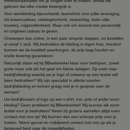
minimumaantallen om je zorgen over te maken, omdat we
geloven dat elke creatie belangrijk is.
Voor werkkleding bijvoorbeeld, teamshirts voor jullie vereniging,
als kraamcadeau, relatiegeschenk, verjaardag, team uitje,
touwerij, vrijgezellenfeest. Maar ook om iemand een persoonlijk
en origineel cadeau te geven.
Ontwerpen kan online, in een paar simpele stappen, en bestellen
al vanaf 1 stuk. Wij bedrukken de kleding in eigen huis, hierdoor
kunnen we de kwaliteit waarborgen, de prijs laag houden en
snelle levering garanderen.
Natuurlijk staan wij bij BBwebwinkel klaar voor bedrijven, zowel
grote maar ook als het gaat om kleine oplagen. Op zoek naar
bedrijfskleding waarbij we je logo of ontwerp op een textiel wilt
laten bedrukken? Wij zijn specialist in allerlei soorten
bedrijfskleding en komen graag met je in gesprek over de
wensen!
Uw bedrijfsnaam of logo op een t-shirt, trui, polo of ander soort
kleding? Geen probleem bij BBwebwinkel! Wij kunnen elk soort
textiel voor je bedrukken! Neem bij grotere aantallen altijd even
contact met ons op! Wij kunnen dan een scherpe prijs voor je
maken. Neem gerust en vrijblijvend contact met ons op als je
benieuwd bent naar de mogelijkheden.