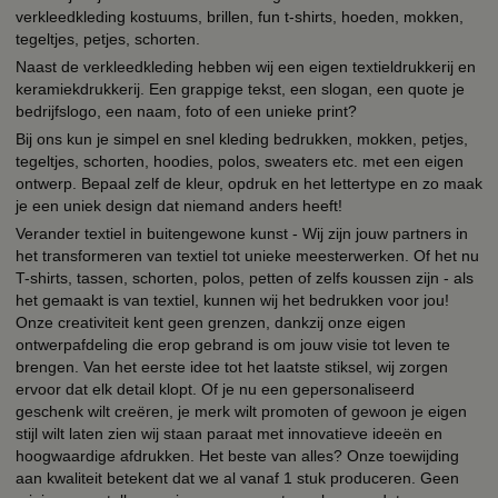
verkleedkleding kostuums, brillen, fun t-shirts, hoeden, mokken,
tegeltjes, petjes, schorten.
Naast de verkleedkleding hebben wij een eigen textieldrukkerij en
keramiekdrukkerij. Een grappige tekst, een slogan, een quote je
bedrijfslogo, een naam, foto of een unieke print?
Bij ons kun je simpel en snel kleding bedrukken, mokken, petjes,
tegeltjes, schorten, hoodies, polos, sweaters etc. met een eigen
ontwerp. Bepaal zelf de kleur, opdruk en het lettertype en zo maak
je een uniek design dat niemand anders heeft!
Verander textiel in buitengewone kunst - Wij zijn jouw partners in
het transformeren van textiel tot unieke meesterwerken. Of het nu
T-shirts, tassen, schorten, polos, petten of zelfs koussen zijn - als
het gemaakt is van textiel, kunnen wij het bedrukken voor jou!
Onze creativiteit kent geen grenzen, dankzij onze eigen
ontwerpafdeling die erop gebrand is om jouw visie tot leven te
brengen. Van het eerste idee tot het laatste stiksel, wij zorgen
ervoor dat elk detail klopt. Of je nu een gepersonaliseerd
geschenk wilt creëren, je merk wilt promoten of gewoon je eigen
stijl wilt laten zien wij staan paraat met innovatieve ideeën en
hoogwaardige afdrukken. Het beste van alles? Onze toewijding
aan kwaliteit betekent dat we al vanaf 1 stuk produceren. Geen