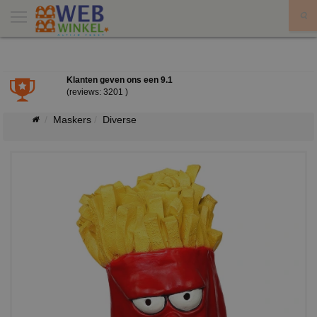
X
Klanten geven ons een
9.1
(reviews: 3201 )
Maskers
Diverse