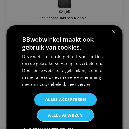
€24,95
Koningsdag shirt heren v-hals ...
×
BBwebwinkel maakt ook
gebruik van cookies.
Deze website maakt gebruik van cookies
€24,95
om de gebruikerservaring te verbeteren.
V-hals shirt rood wit blauw st...
Door onze website te gebruiken, stemt u
in met alle cookies in overeenstemming
met ons
Cookiebeleid
.
Lees verder
ALLES ACCEPTEREN
€24,95
ALLES AFWIJZEN
I love korfbal t-shirt sport s...