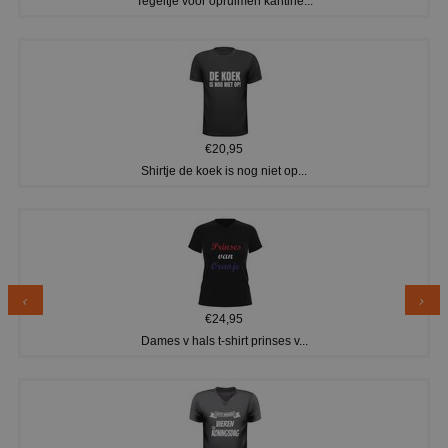
Tegeltje voor opruimen kantine...
€20,95
Shirtje de koek is nog niet op...
€24,95
Dames v hals t-shirt prinses v...