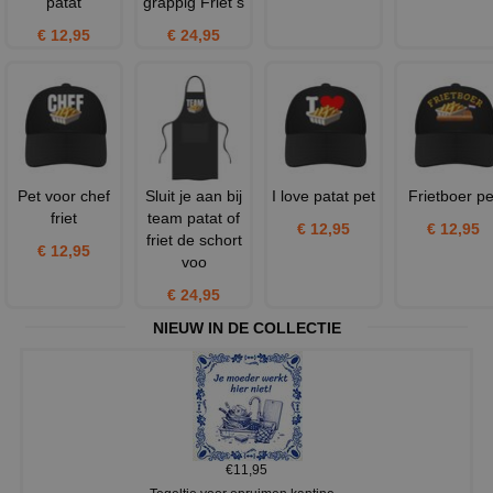
patat
grappig Friet s
€ 12,95
€ 24,95
Pet voor chef
Sluit je aan bij
I love patat pet
Frietboer pe
friet
team patat of
€ 12,95
€ 12,95
friet de schort
€ 12,95
voo
€ 24,95
NIEUW IN DE COLLECTIE
€11,95