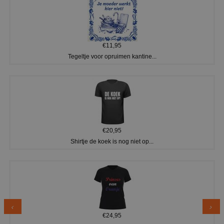
€11,95
Tegeltje voor opruimen kantine...
€20,95
Shirtje de koek is nog niet op...
€24,95