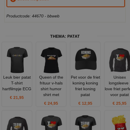
Productcode: 44670 - bbweb
THEMA:
PATAT
Leuk bier patat
Queen of the
Pet voor de friet
Unisex
T-shirt
frituur v-hals
koning koning
longsleeve 
hartfilmpje ECG
shirt humor
friet koning
love friet perf
shirt met
patat
voor patat
€ 21,95
€ 24,95
€ 12,95
€ 25,95