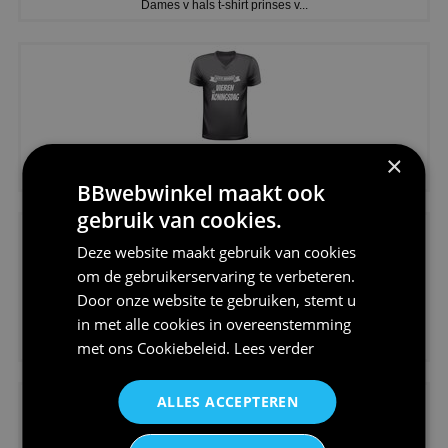
Dames v hals t-shirt prinses v...
€24,95
×
Koningsdag shirt heren v-hals ...
BBwebwinkel maakt ook
gebruik van cookies.
Deze website maakt gebruik van cookies
om de gebruikerservaring te verbeteren.
Door onze website te gebruiken, stemt u
in met alle cookies in overeenstemming
€24,95
met ons
Cookiebeleid
.
Lees verder
V-hals shirt rood wit blauw st...
ALLES ACCEPTEREN