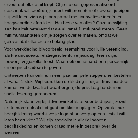
ervoor dat elk detail klopt. Of je nu een gepersonaliseerd
geschenk wilt creëren, je merk wilt promoten of gewoon je eigen
stijl wilt laten zien wij staan paraat met innovatieve ideeën en
hoogwaardige afdrukken. Het beste van alles? Onze toewijding
aan kwaliteit betekent dat we al vanaf 1 stuk produceren. Geen
minimumaantallen om je zorgen over te maken, omdat we
geloven dat elke creatie belangrijk is.
Voor werkkleding bijvoorbeeld, teamshirts voor jullie vereniging,
als kraamcadeau, relatiegeschenk, verjaardag, team uitje,
touwerij, vrijgezellenfeest. Maar ook om iemand een persoonlijk
en origineel cadeau te geven.
Ontwerpen kan online, in een paar simpele stappen, en bestellen
al vanaf 1 stuk. Wij bedrukken de kleding in eigen huis, hierdoor
kunnen we de kwaliteit waarborgen, de prijs laag houden en
snelle levering garanderen.
Natuurlijk staan wij bij BBwebwinkel klaar voor bedrijven, zowel
grote maar ook als het gaat om kleine oplagen. Op zoek naar
bedrijfskleding waarbij we je logo of ontwerp op een textiel wilt
laten bedrukken? Wij zijn specialist in allerlei soorten
bedrijfskleding en komen graag met je in gesprek over de
wensen!