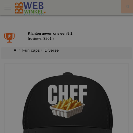
X
Klanten geven ons een
9.1
(reviews: 3201 )
Fun caps
Diverse