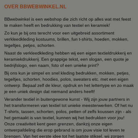
OVER BBWEBWINKEL.NL
BBwebwinkel is een webshop die zich richt op alles wat met feest
te maken heeft en bedrukking van textiel en keramiek!
Zo kun je bij ons terecht voor een uitgebreid assortiment
verkleedkleding kostuums, brillen, fun t-shirts, hoeden, mokken,
tegeltjes, petjes, schorten.
Naast de verkleedkleding hebben wij een eigen textieldrukkerij en
keramiekdrukkerij. Een grappige tekst, een slogan, een quote je
bedrijfslogo, een naam, foto of een unieke print?
Bij ons kun je simpel en snel kleding bedrukken, mokken, petjes,
tegeltjes, schorten, hoodies, polos, sweaters etc. met een eigen
ontwerp. Bepaal zelf de kleur, opdruk en het lettertype en zo maak
je een uniek design dat niemand anders heeft!
Verander textiel in buitengewone kunst - Wij zijn jouw partners in
het transformeren van textiel tot unieke meesterwerken. Of het nu
T-shirts, tassen, schorten, polos, petten of zelfs koussen zijn - als
het gemaakt is van textiel, kunnen wij het bedrukken voor jou!
Onze creativiteit kent geen grenzen, dankzij onze eigen
ontwerpafdeling die erop gebrand is om jouw visie tot leven te
brengen. Van het eerste idee tot het laatste stiksel, wij zorgen