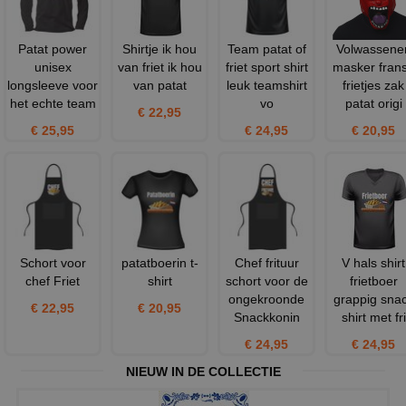
Patat power
Shirtje ik hou
Team patat of
Volwassene
unisex
van friet ik hou
friet sport shirt
masker fran
longsleeve voor
van patat
leuk teamshirt
frietjes zak
het echte team
vo
patat origi
€ 22,95
€ 25,95
€ 24,95
€ 20,95
Schort voor
patatboerin t-
Chef frituur
V hals shirt
chef Friet
shirt
schort voor de
frietboer
ongekroonde
grappig sna
€ 22,95
€ 20,95
Snackkonin
shirt met fri
€ 24,95
€ 24,95
NIEUW IN DE COLLECTIE