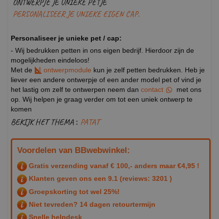
ONTWERPJE JE UNIEKE PETJE
PERSONALISEER JE UNIEKE EIGEN CAP.
Personaliseer je unieke pet / cap:
- Wij bedrukken petten in ons eigen bedrijf. Hierdoor zijn de
mogelijkheden eindeloos!
Met de
ontwerpmodule
kun je zelf petten bedrukken. Heb je
liever een andere ontwerpje of een ander model pet of vind je
het lastig om zelf te ontwerpen neem dan
contact
met ons
op. Wij helpen je graag verder om tot een uniek ontwerp te
komen
BEKIJK HET THEMA :
PATAT
Voordelen van BBwebwinkel:
Gratis verzending vanaf € 100,- anders maar €4,95 !
Klanten geven ons een
9.1
(reviews: 3201 )
Groepskorting tot wel 25%!
Niet tevreden? 14 dagen retourtermijn
Snelle helpdesk