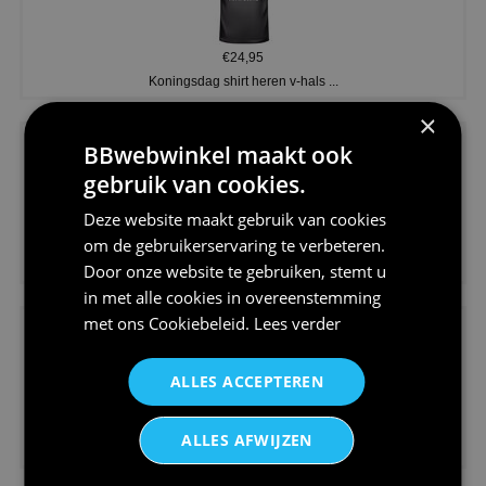
€24,95
Koningsdag shirt heren v-hals ...
×
BBwebwinkel maakt ook
gebruik van cookies.
Deze website maakt gebruik van cookies
om de gebruikerservaring te verbeteren.
€24,95
V-hals shirt rood wit blauw st...
Door onze website te gebruiken, stemt u
in met alle cookies in overeenstemming
met ons
Cookiebeleid
.
Lees verder
ALLES ACCEPTEREN
€24,95
ALLES AFWIJZEN
I love korfbal t-shirt sport s...