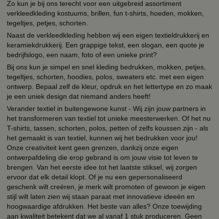
Zo kun je bij ons terecht voor een uitgebreid assortiment
verkleedkleding kostuums, brillen, fun t-shirts, hoeden, mokken,
tegeltjes, petjes, schorten.
Naast de verkleedkleding hebben wij een eigen textieldrukkerij en
keramiekdrukkerij. Een grappige tekst, een slogan, een quote je
bedrijfslogo, een naam, foto of een unieke print?
Bij ons kun je simpel en snel kleding bedrukken, mokken, petjes,
tegeltjes, schorten, hoodies, polos, sweaters etc. met een eigen
ontwerp. Bepaal zelf de kleur, opdruk en het lettertype en zo maak
je een uniek design dat niemand anders heeft!
Verander textiel in buitengewone kunst - Wij zijn jouw partners in
het transformeren van textiel tot unieke meesterwerken. Of het nu
T-shirts, tassen, schorten, polos, petten of zelfs koussen zijn - als
het gemaakt is van textiel, kunnen wij het bedrukken voor jou!
Onze creativiteit kent geen grenzen, dankzij onze eigen
ontwerpafdeling die erop gebrand is om jouw visie tot leven te
brengen. Van het eerste idee tot het laatste stiksel, wij zorgen
ervoor dat elk detail klopt. Of je nu een gepersonaliseerd
geschenk wilt creëren, je merk wilt promoten of gewoon je eigen
stijl wilt laten zien wij staan paraat met innovatieve ideeën en
hoogwaardige afdrukken. Het beste van alles? Onze toewijding
aan kwaliteit betekent dat we al vanaf 1 stuk produceren. Geen