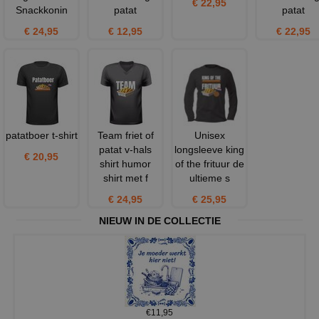
€ 22,95
Snackkonin
patat
patat
€ 24,95
€ 12,95
€ 22,95
patatboer t-shirt
Team friet of
Unisex
patat v-hals
longsleeve king
€ 20,95
shirt humor
of the frituur de
shirt met f
ultieme s
€ 24,95
€ 25,95
NIEUW IN DE COLLECTIE
€11,95