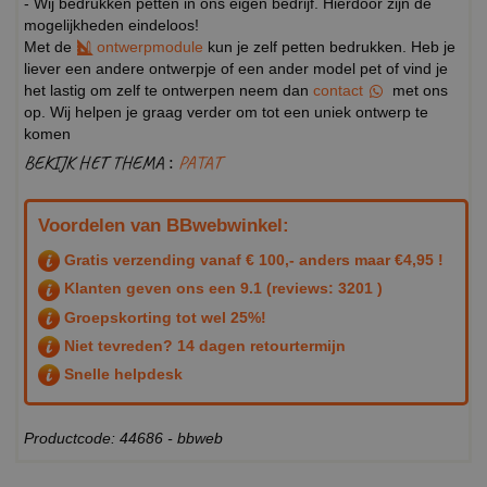
- Wij bedrukken petten in ons eigen bedrijf. Hierdoor zijn de
mogelijkheden eindeloos!
Met de
ontwerpmodule
kun je zelf petten bedrukken. Heb je
liever een andere ontwerpje of een ander model pet of vind je
het lastig om zelf te ontwerpen neem dan
contact
met ons
op. Wij helpen je graag verder om tot een uniek ontwerp te
komen
BEKIJK HET THEMA :
PATAT
Voordelen van BBwebwinkel:
Gratis verzending vanaf € 100,- anders maar €4,95 !
Klanten geven ons een
9.1
(reviews: 3201 )
Groepskorting tot wel 25%!
Niet tevreden? 14 dagen retourtermijn
Snelle helpdesk
Productcode: 44686 - bbweb