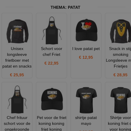
THEMA:
PATAT
Unisex
Schort voor
I love patat pet
Snack in stij
longsleeve
chef Friet
smoking
€ 12,95
frietboer met
Longsleeve 
€ 22,95
patat en snacks
Frietjes
€ 25,95
€ 28,95
Chef frituur
Pet voor de friet
shirtje patat
Shirtje voor
schort voor de
koning koning
mayo
koning friet 
ongekroonde
friet koning
voor konin