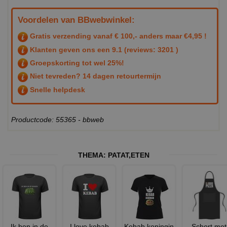
Voordelen van BBwebwinkel:
Gratis verzending vanaf € 100,- anders maar €4,95 !
Klanten geven ons een
9.1
(reviews: 3201 )
Groepskorting tot wel 25%!
Niet tevreden? 14 dagen retourtermijn
Snelle helpdesk
Productcode: 55365 - bbweb
THEMA:
PATAT
,
ETEN
Ik ben in de
I love kebab
Kebab koningin
Schort met