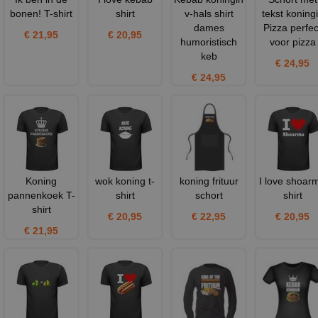
bonen! T-shirt
shirt
v-hals shirt
tekst koning
dames
Pizza perfec
€ 21,95
€ 20,95
humoristisch
voor pizza
keb
€ 24,95
€ 24,95
Koning
wok koning t-
koning frituur
I love shoar
pannenkoek T-
shirt
schort
shirt
shirt
€ 20,95
€ 22,95
€ 20,95
€ 21,95