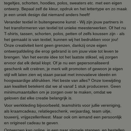
tegeltjes, schorten, hoodies, polos, sweaters etc. met een eigen
ontwerp. Bepaal zelf de kleur, opdruk en het lettertype en zo maak
je een uniek design dat niemand anders heeft!
Verander textiel in buitengewone kunst - Wij zijn jouw partners in
het transformeren van textiel tot unieke meesterwerken. Of het nu
T-shirts, tassen, schorten, polos, petten of zelfs koussen zijn - als
het gemaakt is van textiel, kunnen wij het bedrukken voor jou!
Onze creativiteit kent geen grenzen, dankzij onze eigen
ontwerpafdeling die erop gebrand is om jouw visie tot leven te
brengen. Van het eerste idee tot het laatste stiksel, wij zorgen
ervoor dat elk detail klopt. Of je nu een gepersonaliseerd
geschenk wilt creëren, je merk wilt promoten of gewoon je eigen
stijl wilt laten zien wij staan paraat met innovatieve ideeën en
hoogwaardige afdrukken. Het beste van alles? Onze toewijding
aan kwaliteit betekent dat we al vanaf 1 stuk produceren. Geen
minimumaantallen om je zorgen over te maken, omdat we
geloven dat elke creatie belangrijk is.
Voor werkkleding bijvoorbeeld, teamshirts voor jullie vereniging,
als kraamcadeau, relatiegeschenk, verjaardag, team uitje,
touwerij, vrijgezellenfeest. Maar ook om iemand een persoonlijk
en origineel cadeau te geven.
Ontwerpen kan online, in een paar simpele stappen, en bestellen