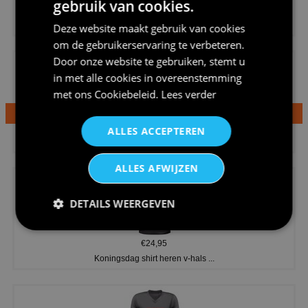
gebruik van cookies.
€20,95
Shirtje de koek is nog niet op...
Deze website maakt gebruik van cookies
om de gebruikerservaring te verbeteren.
Door onze website te gebruiken, stemt u
in met alle cookies in overeenstemming
met ons
Cookiebeleid
.
Lees verder
€24,95
ALLES ACCEPTEREN
Dames v hals t-shirt prinses v...
ALLES AFWIJZEN
DETAILS WEERGEVEN
€24,95
Koningsdag shirt heren v-hals ...