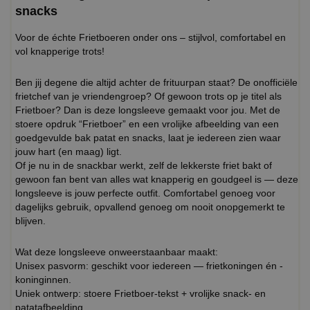
snacks
Voor de échte Frietboeren onder ons – stijlvol, comfortabel en
vol knapperige trots!
Ben jij degene die altijd achter de frituurpan staat? De onofficiële
frietchef van je vriendengroep? Of gewoon trots op je titel als
Frietboer? Dan is deze longsleeve gemaakt voor jou. Met de
stoere opdruk “Frietboer” en een vrolijke afbeelding van een
goedgevulde bak patat en snacks, laat je iedereen zien waar
jouw hart (en maag) ligt.
Of je nu in de snackbar werkt, zelf de lekkerste friet bakt of
gewoon fan bent van alles wat knapperig en goudgeel is — deze
longsleeve is jouw perfecte outfit. Comfortabel genoeg voor
dagelijks gebruik, opvallend genoeg om nooit onopgemerkt te
blijven.
Wat deze longsleeve onweerstaanbaar maakt:
Unisex pasvorm: geschikt voor iedereen — frietkoningen én -
koninginnen.
Uniek ontwerp: stoere Frietboer-tekst + vrolijke snack- en
patatafbeelding.