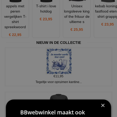
appels met
T-shirt i love
Unisex
kebab koning
peren
hotdog
longsleeve king
fastfood eten 
vergelijken T-
of the frituur de
shirt grappi
€ 23,95
shirt
ultieme s
€ 23,95
spreekwoord
€ 25,95
€ 22,95
NIEUW IN DE COLLECTIE
€11,95
Tegeltje voor opruimen kantine...
×
BBwebwinkel maakt ook