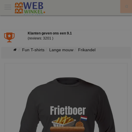
X
Klanten geven ons een
9.1
(reviews: 3201 )
Fun T-shirts
Lange mouw
Frikandel