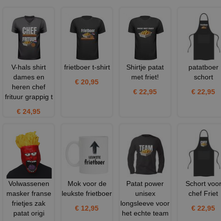
V-hals shirt
frietboer t-shirt
Shirtje patat
patatboer
dames en
met friet!
schort
€ 20,95
heren chef
€ 22,95
€ 22,95
frituur grappig t
€ 24,95
Volwassenen
Mok voor de
Patat power
Schort voo
masker franse
leukste frietboer
unisex
chef Friet
frietjes zak
longsleeve voor
€ 12,95
€ 22,95
patat origi
het echte team