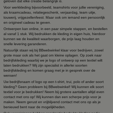
geloven dat elke creatie belangrijk is.
Voor werkkleding bijvoorbeeld, teamshirts voor jullie vereniging,
als kraamcadeau, relatiegeschenk, verjaardag, team uitje,
touwerij, vrijgezellenfeest. Maar ook om iemand een persoonlijk
en origineel cadeau te geven.
Ontwerpen kan online, in een paar simpele stappen, en bestellen
al vanaf 1 stuk. Wij bedrukken de kleding in eigen huis, hierdoor
kunnen we de kwaliteit waarborgen, de prijs laag houden en
snelle levering garanderen.
Natuurlijk staan wij bij BBwebwinkel klaar voor bedrijven, zowel
grote maar ook als het gaat om kleine oplagen. Op zoek naar
bedrijfskleding waarbij we je logo of ontwerp op een textiel wilt
laten bedrukken? Wij zijn specialist in allerlei soorten
bedrijfskleding en komen graag met je in gesprek over de
wensen!
Uw bedrijfsnaam of logo op een t-shirt, trui, polo of ander soort
kleding? Geen probleem bij BBwebwinkel! Wij kunnen elk soort
textiel voor je bedrukken! Neem bij grotere aantallen altijd even
contact met ons op! Wij kunnen dan een scherpe prijs voor je
maken. Neem gerust en vrijblijvend contact met ons op als je
benieuwd bent naar de mogelijkheden.