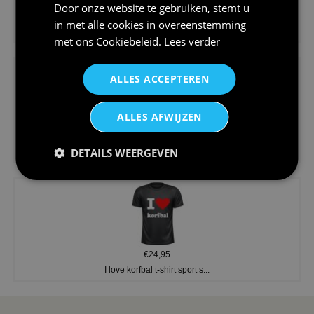
Door onze website te gebruiken, stemt u
€24,95
in met alle cookies in overeenstemming
Koningsdag shirt heren v-hals ...
met ons
Cookiebeleid
.
Lees verder
ALLES ACCEPTEREN
ALLES AFWIJZEN
€24,95
DETAILS WEERGEVEN
V-hals shirt rood wit blauw st...
€24,95
I love korfbal t-shirt sport s...