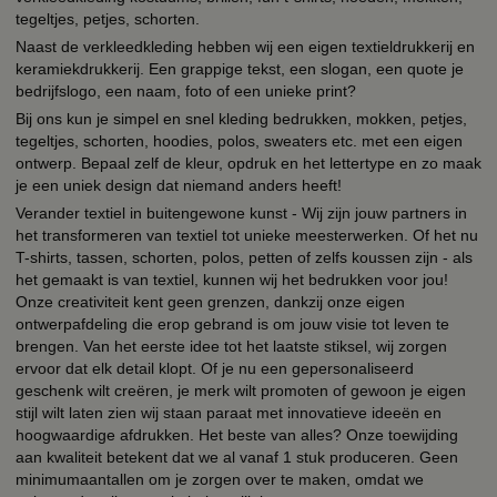
tegeltjes, petjes, schorten.
Naast de verkleedkleding hebben wij een eigen textieldrukkerij en
keramiekdrukkerij. Een grappige tekst, een slogan, een quote je
bedrijfslogo, een naam, foto of een unieke print?
Bij ons kun je simpel en snel kleding bedrukken, mokken, petjes,
tegeltjes, schorten, hoodies, polos, sweaters etc. met een eigen
ontwerp. Bepaal zelf de kleur, opdruk en het lettertype en zo maak
je een uniek design dat niemand anders heeft!
Verander textiel in buitengewone kunst - Wij zijn jouw partners in
het transformeren van textiel tot unieke meesterwerken. Of het nu
T-shirts, tassen, schorten, polos, petten of zelfs koussen zijn - als
het gemaakt is van textiel, kunnen wij het bedrukken voor jou!
Onze creativiteit kent geen grenzen, dankzij onze eigen
ontwerpafdeling die erop gebrand is om jouw visie tot leven te
brengen. Van het eerste idee tot het laatste stiksel, wij zorgen
ervoor dat elk detail klopt. Of je nu een gepersonaliseerd
geschenk wilt creëren, je merk wilt promoten of gewoon je eigen
stijl wilt laten zien wij staan paraat met innovatieve ideeën en
hoogwaardige afdrukken. Het beste van alles? Onze toewijding
aan kwaliteit betekent dat we al vanaf 1 stuk produceren. Geen
minimumaantallen om je zorgen over te maken, omdat we