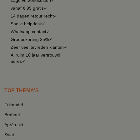
Lage verzendkosten✓
vanaf € 99 gratis✓
14 dagen retour recht✓
Snelle helpdesk✓
Whatsapp contact✓
Groepskorting 25%✓
Zeer veel tevreden klanten✓
Al ruim 10 jaar vertrouwd
adres✓
TOP THEMA'S
Frikandel
Brabant
Après-ski
Swat