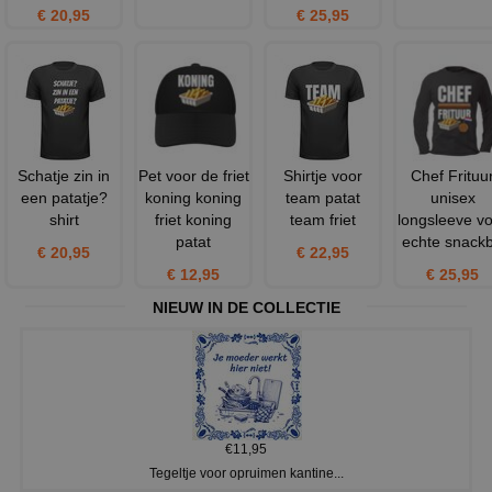
€ 20,95
€ 25,95
Schatje zin in
Pet voor de friet
Shirtje voor
Chef Frituu
een patatje?
koning koning
team patat
unisex
shirt
friet koning
team friet
longsleeve v
patat
echte snack
€ 20,95
€ 22,95
€ 12,95
€ 25,95
NIEUW IN DE COLLECTIE
€11,95
Tegeltje voor opruimen kantine...