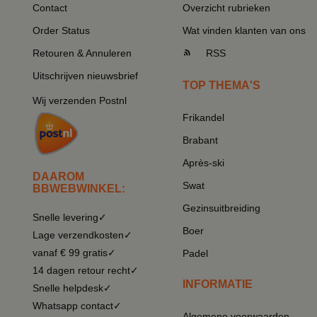
Contact
Overzicht rubrieken
Order Status
Wat vinden klanten van ons
Retouren & Annuleren
RSS
Uitschrijven nieuwsbrief
TOP THEMA'S
Wij verzenden Postnl
Frikandel
Brabant
Après-ski
DAAROM
Swat
BBWEBWINKEL:
Gezinsuitbreiding
Snelle levering✓
Boer
Lage verzendkosten✓
vanaf € 99 gratis✓
Padel
14 dagen retour recht✓
INFORMATIE
Snelle helpdesk✓
Whatsapp contact✓
Algemene voorwaarden