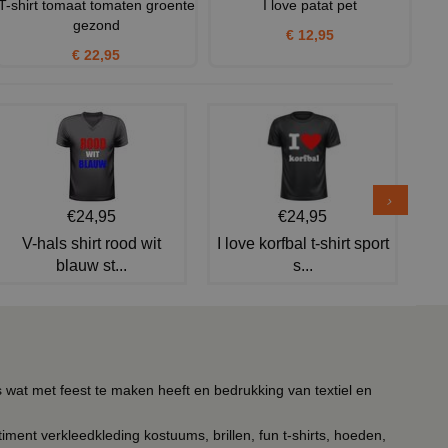
T-shirt tomaat tomaten groente
I love patat pet
gezond
€ 12,95
€ 22,95
€24,95
€24,95
V-hals shirt rood wit
I love korfbal t-shirt sport
blauw st...
s...
s wat met feest te maken heeft en bedrukking van textiel en
timent verkleedkleding kostuums, brillen, fun t-shirts, hoeden,