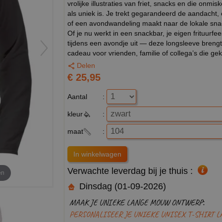
vrolijke illustraties van friet, snacks en die onmi
als uniek is. Je trekt gegarandeerd de aandacht, o
of een avondwandeling maakt naar de lokale sna
Of je nu werkt in een snackbar, je eigen frituurfe
tijdens een avondje uit — deze longsleeve brengt
cadeau voor vrienden, familie of collega’s die ge
Delen
€ 25,95
Aantal
:
kleur
:
maat
:
Verwachte leverdag bij je thuis :
en
Dinsdag (01-09-2026)
MAAK JE UNIEKE LANGE MOUW ONTWERP:
PERSONALISEER JE UNIEKE UNISEX T-SHIRT 