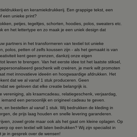
ieldrukkerij en keramiekdrukkerij. Een grappige tekst, een
of een unieke print?
kken, petjes, tegeltjes, schorten, hoodies, polos, sweaters etc.
uk en het lettertype en zo maak je een uniek design dat
ouw partners in het transformeren van textiel tot unieke
, polos, petten of zelfs koussen zijn - als het gemaakt is van
eativiteit kent geen grenzen, dankzij onze eigen
ot leven te brengen. Van het eerste idee tot het laatste stiksel,
n gepersonaliseerd geschenk wilt creëren, je merk wilt promoten
 paraat met innovatieve ideeën en hoogwaardige afdrukken. Het
tekent dat we al vanaf 1 stuk produceren. Geen
t we geloven dat elke creatie belangrijk is.
lie vereniging, als kraamcadeau, relatiegeschenk, verjaardag,
om iemand een persoonlijk en origineel cadeau te geven.
 en bestellen al vanaf 1 stuk. Wij bedrukken de kleding in
orgen, de prijs laag houden en snelle levering garanderen.
drijven, zowel grote maar ook als het gaat om kleine oplagen. Op
erp op een textiel wilt laten bedrukken? Wij zijn specialist in
t je in gesprek over de wensen!