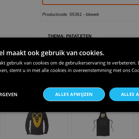
Productcode: 55361 - bbweb
THEMA:
PATAT
,
ETEN
 maakt ook gebruik van cookies.
kt gebruik van cookies om de gebruikerservaring te verbeteren.
iken, stemt u in met alle cookies in overeenstemming met ons
Coo
sushi koning t-shirt
Koningin pizza T-shirt
€ 20,95
€ 22,95
ERGEVEN
ALLES AFWIJZEN
ALLES 