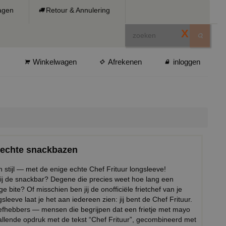
ragen
Retour & Annulering
X
Winkelwagen
Afrekenen
inloggen
r echte snackbazen
 stijl — met de enige echte Chef Frituur longsleeve!
aat bij de snackbar? Degene die precies weet hoe lang een
 bite? Of misschien ben jij de onofficiële frietchef van je
leeve laat je het aan iedereen zien: jij bent de Chef Frituur.
efhebbers — mensen die begrijpen dat een frietje met mayo
vallende opdruk met de tekst “Chef Frituur”, gecombineerd met