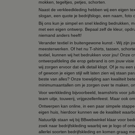
mokken, tegeltjes, petjes, schorten.
Naast de verkleedkleding hebben wij een eigen text
slogan, een quote je bedrijfslogo, een naam, foto 
Bij ons kun je simpel en snel kleding bedrukken, mo
met een eigen ontwerp. Bepaal zelf de kleur, opdr
niemand anders heeft!
Verander textiel in buitengewone kunst - Wij zijn j
meesterwerken. Of het nu T-shirts, tassen, schorten
textiel, kunnen wij het bedrukken voor jou! Onze cr
ontwerpafdeling die erop gebrand is om jouw visie t
wij zorgen ervoor dat elk detail klopt. Of je nu ee
of gewoon je eigen stijl wilt laten zien wij staan
beste van alles? Onze toewijding aan kwaliteit be
minimumaantallen om je zorgen over te maken, omda
Voor werkkleding bijvoorbeeld, teamshirts voor jul
team uitje, touwerij, vrijgezellenfeest. Maar ook 
Ontwerpen kan online, in een paar simpele stappen,
eigen huis, hierdoor kunnen we de kwaliteit waarb
Natuurlijk staan wij bij BBwebwinkel klaar voor be
zoek naar bedrijfskleding waarbij we je logo of ontw
allerlei soorten bedrijfskleding en komen graag me