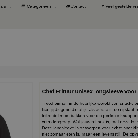
a's
Categorieën
Contact
Veel gestelde v
Chef Frituur unisex longsleeve voo
Treed binnen in de heerlijke wereld van snacks en
Ben jij diegene die altijd als eerste in de rij st
frikandel moet bakken voor die perfecte knapperige
vriendengroep. Wat jouw rol ook is, met deze longs
Deze longsleeve is ontworpen voor echte snackli
niet zomaar eten is, maar een levensstijl. De op