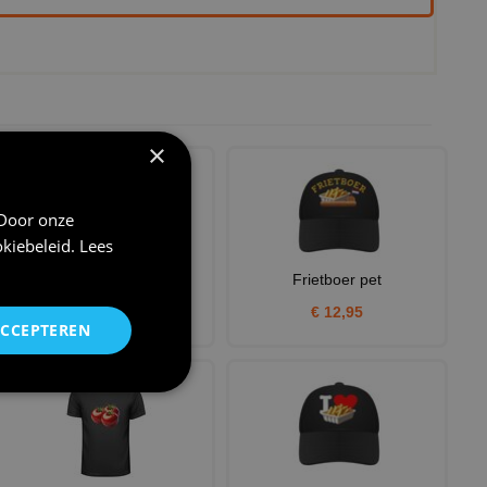
×
 Door onze
kiebeleid
.
Lees
Team kebab shirt
Frietboer pet
€ 22,95
€ 12,95
ACCEPTEREN