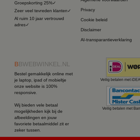
Groepskorting 25%✓
Privacy
Zeer veel tevreden klanten✓
Al ruim 10 jaar vertrouwd
Cookie beleid
adres✓
Disclaimer
AI-transparantieverklaring
B
BWEBWINKEL.NL
Bestel gemakkelijk online met
je laptop, ipad of mobieltje
Veilig betalen met iDE
onze website is 100%
responsive.
Wij bieden vele betaal
Veilig betalen met Ba
mogelijkheden kijk bij de
afbeeldingen en jouw
favoriete betaalmiddel zit er
zeker tussen.