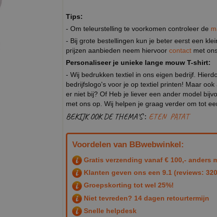
Tips:
- Om teleurstelling te voorkomen controleer de
m
- Bij grote bestellingen kun je beter eerst een kl
prijzen aanbieden neem hiervoor
contact
met ons
Personaliseer je unieke lange mouw T-shirt:
- Wij bedrukken textiel in ons eigen bedrijf. Hier
bedrijfslogo's voor je op textiel printen! Maar ook
er niet bij? Of Heb je liever een ander model b
met ons op. Wij helpen je graag verder om tot e
BEKIJK OOK DE THEMA'S :
ETEN
PATAT
Voordelen van BBwebwinkel:
Gratis verzending vanaf € 100,- anders m
Klanten geven ons een
9.1
(reviews: 320
Groepskorting tot wel 25%!
Niet tevreden? 14 dagen retourtermijn
Snelle helpdesk