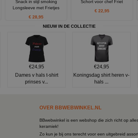
Snack in stijl smoking
Schort voor chef Friet
Longsleeve met Frietjes
€ 22,95
€ 28,95
NIEUW IN DE COLLECTIE
€24,95
€24,95
Dames v hals t-shirt
Koningsdag shirt heren v-
prinses v...
hals ...
OVER BBWEBWINKEL.NL
BBwebwinkel is een webshop die zich richt op alle
keramiek!
Zo kun je bij ons terecht voor een uitgebreid assor