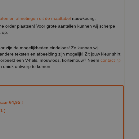
aten en afmetingen uit de maattabel
nauwkeurig.
eine order plaatsen! Voor grote aantallen kunnen wij scherpe
 op.
door zijn de mogelijkheden eindeloos! Zo kunnen wij
 andere teksten en afbeelding zijn mogelijk! Zit jouw kleur shirt
ijvoorbeeld een V-hals, mouwloos, kortemouw? Neem
contact
en uniek ontwerp te komen
aar €4,95 !
1 )