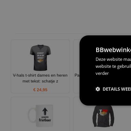
BBwebwinkel
Deze website maa
website te gebru
verder
V-hals t-shirt dames en heren
Patat power unisex longsleeve
met tekst: schatje z
voor het echte team
DETAILS WE
€ 24,95
€ 25,95