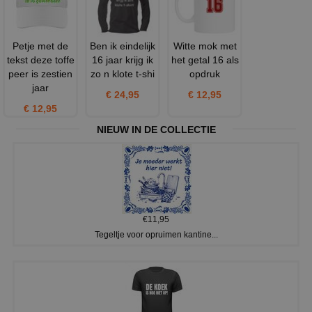
Petje met de
Ben ik eindelijk
Witte mok met
tekst deze toffe
16 jaar krijg ik
het getal 16 als
peer is zestien
zo n klote t-shi
opdruk
jaar
€ 24,95
€ 12,95
€ 12,95
NIEUW IN DE COLLECTIE
€11,95
Tegeltje voor opruimen kantine...