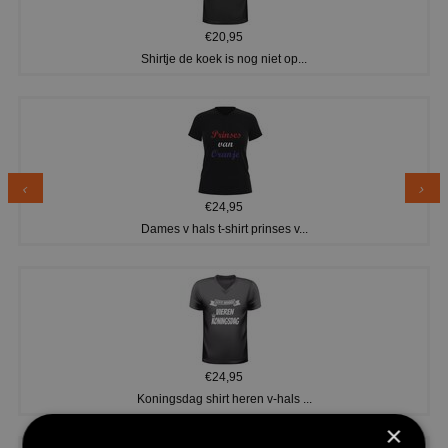
€20,95
Shirtje de koek is nog niet op...
€24,95
Dames v hals t-shirt prinses v...
€24,95
Koningsdag shirt heren v-hals ...
×