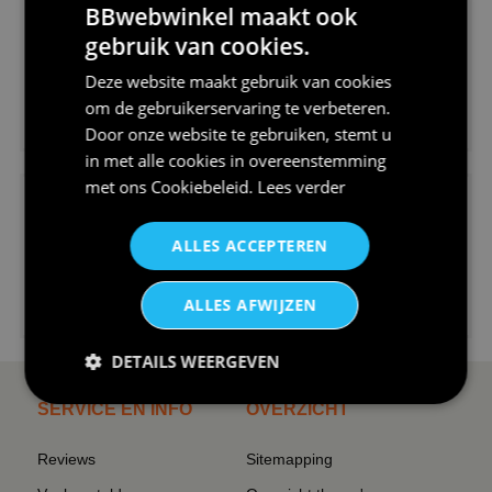
BBwebwinkel maakt ook
gebruik van cookies.
Deze website maakt gebruik van cookies
om de gebruikerservaring te verbeteren.
€24,95
Door onze website te gebruiken, stemt u
V-hals shirt rood wit blauw st...
in met alle cookies in overeenstemming
met ons
Cookiebeleid
.
Lees verder
ALLES ACCEPTEREN
€24,95
ALLES AFWIJZEN
I love korfbal t-shirt sport s...
DETAILS WEERGEVEN
SERVICE EN INFO
OVERZICHT
Reviews
Sitemapping