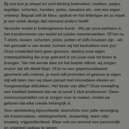
Bij ons kun je simpel en snel kleding bedrukken, mokken, petjes,
tegeltjes, schorten, hoodies, polos, sweaters etc. met een eigen
ontwerp. Bepaal zelf de kleur, opdruk en het lettertype en zo maak
je een uniek design dat niemand anders heeft!
Verander textiel in buitengewone kunst - Wij zijn jouw partners in
het transformeren van textiel tot unieke meesterwerken. Of het nu
T-shirts, tassen, schorten, polos, petten of zelfs koussen zijn - als
het gemaakt is van textiel, kunnen wij het bedrukken voor jou!
Onze creativiteit kent geen grenzen, dankzij onze eigen
ontwerpafdeling die erop gebrand is om jouw visie tot leven te
brengen. Van het eerste idee tot het laatste stiksel, wij zorgen
ervoor dat elk detail klopt. Of je nu een gepersonaliseerd
geschenk wilt creëren, je merk wilt promoten of gewoon je eigen
stijl wilt laten zien wij staan paraat met innovatieve ideeën en
hoogwaardige afdrukken. Het beste van alles? Onze toewijding
aan kwaliteit betekent dat we al vanaf 1 stuk produceren. Geen
minimumaantallen om je zorgen over te maken, omdat we
geloven dat elke creatie belangrijk is.
Voor werkkleding bijvoorbeeld, teamshirts voor jullie vereniging,
als kraamcadeau, relatiegeschenk, verjaardag, team uitje,
touwerij, vrijgezellenfeest. Maar ook om iemand een persoonlijk
en origineel cadeau te geven.