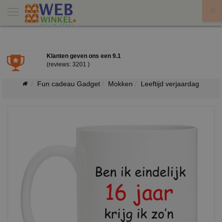
X
Klanten geven ons een
9.1
(reviews: 3201 )
Fun cadeau Gadget
Mokken
Leeftijd verjaardag