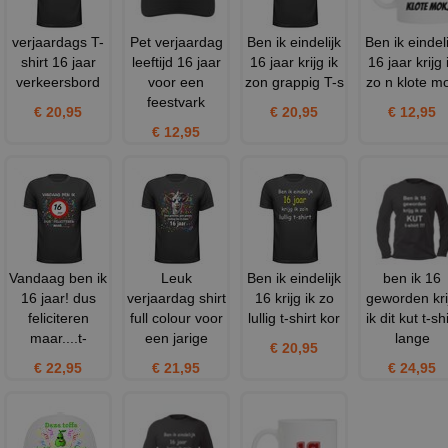
verjaardags T-
Pet verjaardag
Ben ik eindelijk
Ben ik eindeli
shirt 16 jaar
leeftijd 16 jaar
16 jaar krijg ik
16 jaar krijg 
verkeersbord
voor een
zon grappig T-s
zo n klote m
feestvark
€ 20,95
€ 20,95
€ 12,95
€ 12,95
Vandaag ben ik
Leuk
Ben ik eindelijk
ben ik 16
16 jaar! dus
verjaardag shirt
16 krijg ik zo
geworden kri
feliciteren
full colour voor
lullig t-shirt kor
ik dit kut t-shi
maar....t-
een jarige
lange
€ 20,95
€ 22,95
€ 21,95
€ 24,95