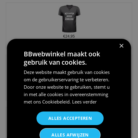
€24,95
×
Koningsdag shirt heren v-hals ...
BBwebwinkel maakt ook
gebruik van cookies.
Deze website maakt gebruik van cookies
om de gebruikerservaring te verbeteren.
Door onze website te gebruiken, stemt u
€24,95
in met alle cookies in overeenstemming
V-hals shirt rood wit blauw st...
met ons
Cookiebeleid
.
Lees verder
ALLES ACCEPTEREN
ALLES AFWIJZEN