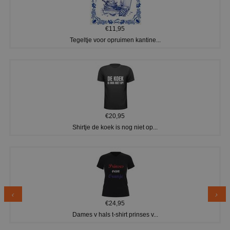
€11,95
Tegeltje voor opruimen kantine...
€20,95
Shirtje de koek is nog niet op...
€24,95
Dames v hals t-shirt prinses v...