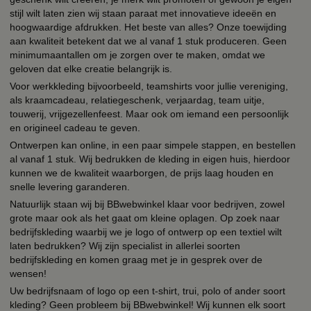
stijl wilt laten zien wij staan paraat met innovatieve ideeën en
hoogwaardige afdrukken. Het beste van alles? Onze toewijding
aan kwaliteit betekent dat we al vanaf 1 stuk produceren. Geen
minimumaantallen om je zorgen over te maken, omdat we
geloven dat elke creatie belangrijk is.
Voor werkkleding bijvoorbeeld, teamshirts voor jullie vereniging,
als kraamcadeau, relatiegeschenk, verjaardag, team uitje,
touwerij, vrijgezellenfeest. Maar ook om iemand een persoonlijk
en origineel cadeau te geven.
Ontwerpen kan online, in een paar simpele stappen, en bestellen
al vanaf 1 stuk. Wij bedrukken de kleding in eigen huis, hierdoor
kunnen we de kwaliteit waarborgen, de prijs laag houden en
snelle levering garanderen.
Natuurlijk staan wij bij BBwebwinkel klaar voor bedrijven, zowel
grote maar ook als het gaat om kleine oplagen. Op zoek naar
bedrijfskleding waarbij we je logo of ontwerp op een textiel wilt
laten bedrukken? Wij zijn specialist in allerlei soorten
bedrijfskleding en komen graag met je in gesprek over de
wensen!
Uw bedrijfsnaam of logo op een t-shirt, trui, polo of ander soort
kleding? Geen probleem bij BBwebwinkel! Wij kunnen elk soort