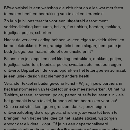
BBwebwinkel is een webshop die zich richt op alles wat met feest
te maken heeft en bedrukking van textiel en keramiek!
Zo kun je bij ons terecht voor een uitgebreid assortiment
verkleedkleding kostuums, brillen, fun t-shirts, hoeden, mokken,
tegeltjes, petjes, schorten.
Naast de verkleedkleding hebben wij een eigen textieldrukkerij en
keramiekdrukkerij. Een grappige tekst, een slogan, een quote je
bedrijfslogo, een naam, foto of een unieke print?
Bij ons kun je simpel en snel kleding bedrukken, mokken, petjes,
tegeltjes, schorten, hoodies, polos, sweaters etc. met een eigen
ontwerp. Bepaal zelf de kleur, opdruk en het lettertype en zo maak
je een uniek design dat niemand anders heeft!
Verander textiel in buitengewone kunst - Wij zijn jouw partners in
het transformeren van textiel tot unieke meesterwerken. Of het nu
T-shirts, tassen, schorten, polos, petten of zelfs koussen zijn - als
het gemaakt is van textiel, kunnen wij het bedrukken voor jou!
Onze creativiteit kent geen grenzen, dankzij onze eigen
ontwerpafdeling die erop gebrand is om jouw visie tot leven te
brengen. Van het eerste idee tot het laatste stiksel, wij zorgen
ervoor dat elk detail klopt. Of je nu een gepersonaliseerd
geschenk wilt creëren, je merk wilt promoten of gewoon je eigen