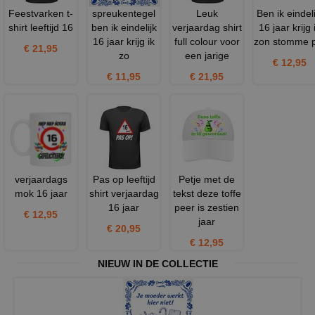
Feestvarken t-
spreukentegel
Leuk
Ben ik eindeli
shirt leeftijd 16
ben ik eindelijk
verjaardag shirt
16 jaar krijg 
16 jaar krijg ik
full colour voor
zon stomme 
€ 21,95
zo
een jarige
€ 12,95
€ 11,95
€ 21,95
verjaardags
Pas op leeftijd
Petje met de
mok 16 jaar
shirt verjaardag
tekst deze toffe
16 jaar
peer is zestien
€ 12,95
jaar
€ 20,95
€ 12,95
NIEUW IN DE COLLECTIE