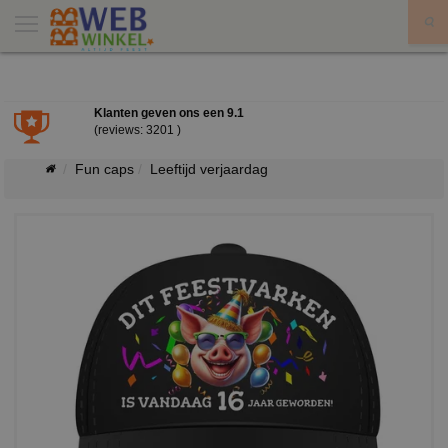
X
Klanten geven ons een
9.1
(reviews: 3201 )
Fun caps
Leeftijd verjaardag