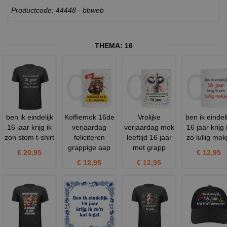
Productcode: 44448 - bbweb
THEMA:
16
ben ik eindelijk
Koffiemok 16de
Vrolijke
ben ik eindeli
16 jaar krijg ik
verjaardag
verjaardag mok
16 jaar krijg 
zon stom t-shirt
feliciteren
leeftijd 16 jaar
zo lullig mok
grappige aap
met grapp
€ 20,95
€ 12,95
€ 12,95
€ 12,95