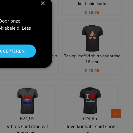
×
zon stom tegeltj
kut t-shirt korte
€ 11,95
€ 19,95
 Door onze
kiebeleid
.
Lees
ACCEPTEREN
kut weer een jaar ouder t-shirt
Pas op leeftijd shirt verjaardag
16 jaar
€ 20,95
€ 20,95
€24,95
€24,95
V-hals shirt rood wit
I love korfbal t-shirt sport