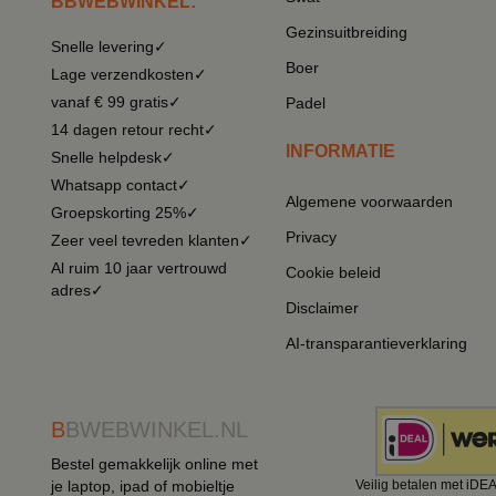
BBWEBWINKEL:
Gezinsuitbreiding
Snelle levering✓
Boer
Lage verzendkosten✓
vanaf € 99 gratis✓
Padel
14 dagen retour recht✓
INFORMATIE
Snelle helpdesk✓
Whatsapp contact✓
Algemene voorwaarden
Groepskorting 25%✓
Privacy
Zeer veel tevreden klanten✓
Al ruim 10 jaar vertrouwd
Cookie beleid
adres✓
Disclaimer
AI-transparantieverklaring
B
BWEBWINKEL.NL
Bestel gemakkelijk online met
je laptop, ipad of mobieltje
Veilig betalen met iDE