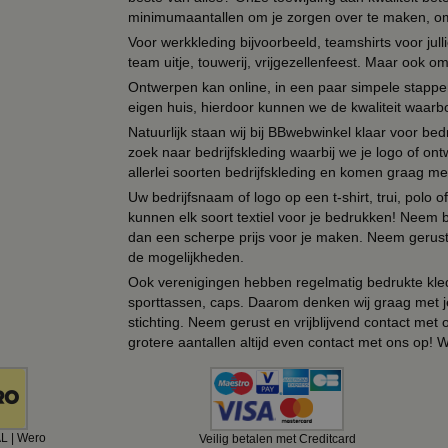
minimumaantallen om je zorgen over te maken, omda
Voor werkkleding bijvoorbeeld, teamshirts voor jul
team uitje, touwerij, vrijgezellenfeest. Maar ook 
Ontwerpen kan online, in een paar simpele stappen,
eigen huis, hierdoor kunnen we de kwaliteit waarb
Natuurlijk staan wij bij BBwebwinkel klaar voor be
zoek naar bedrijfskleding waarbij we je logo of ontw
allerlei soorten bedrijfskleding en komen graag me
Uw bedrijfsnaam of logo op een t-shirt, trui, polo
kunnen elk soort textiel voor je bedrukken! Neem b
dan een scherpe prijs voor je maken. Neem gerust 
de mogelijkheden.
Ook verenigingen hebben regelmatig bedrukte kled
sporttassen, caps. Daarom denken wij graag met j
stichting. Neem gerust en vrijblijvend contact met
grotere aantallen altijd even contact met ons op! 
AL | Wero
Veilig betalen met Creditcard