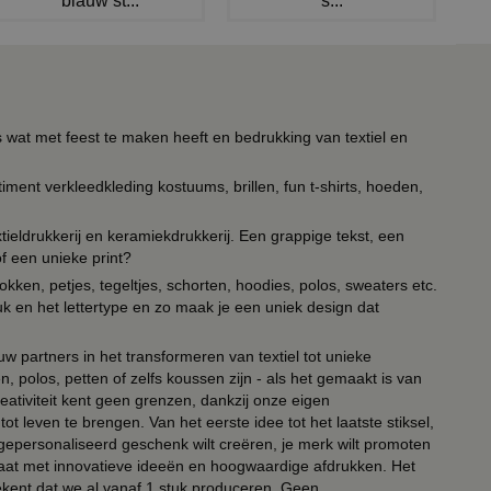
blauw st...
s...
s wat met feest te maken heeft en bedrukking van textiel en
timent verkleedkleding kostuums, brillen, fun t-shirts, hoeden,
ieldrukkerij en keramiekdrukkerij. Een grappige tekst, een
of een unieke print?
kken, petjes, tegeltjes, schorten, hoodies, polos, sweaters etc.
uk en het lettertype en zo maak je een uniek design dat
ouw partners in het transformeren van textiel tot unieke
, polos, petten of zelfs koussen zijn - als het gemaakt is van
eativiteit kent geen grenzen, dankzij onze eigen
ot leven te brengen. Van het eerste idee tot het laatste stiksel,
n gepersonaliseerd geschenk wilt creëren, je merk wilt promoten
 paraat met innovatieve ideeën en hoogwaardige afdrukken. Het
tekent dat we al vanaf 1 stuk produceren. Geen