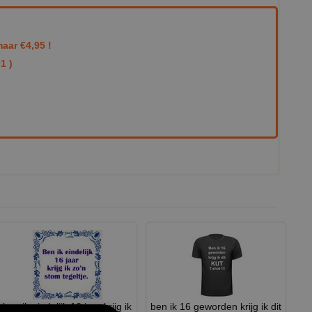
aar €4,95 !
1 )
ben ik eindelijk 16 jaar krijg ik
ben ik 16 geworden krijg ik dit