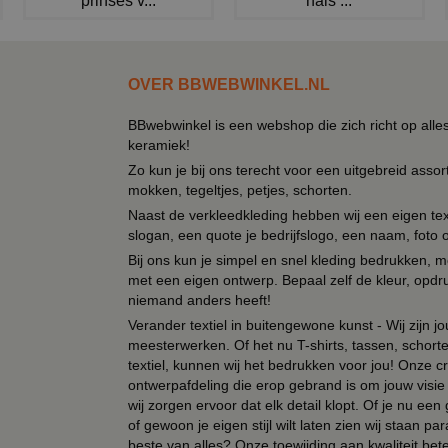
prinses v...
hals ...
OVER BBWEBWINKEL.NL
BBwebwinkel is een webshop die zich richt op alle
keramiek!
Zo kun je bij ons terecht voor een uitgebreid assor
mokken, tegeltjes, petjes, schorten.
Naast de verkleedkleding hebben wij een eigen text
slogan, een quote je bedrijfslogo, een naam, foto 
Bij ons kun je simpel en snel kleding bedrukken, mo
met een eigen ontwerp. Bepaal zelf de kleur, opdr
niemand anders heeft!
Verander textiel in buitengewone kunst - Wij zijn j
meesterwerken. Of het nu T-shirts, tassen, schorten
textiel, kunnen wij het bedrukken voor jou! Onze cr
ontwerpafdeling die erop gebrand is om jouw visie t
wij zorgen ervoor dat elk detail klopt. Of je nu ee
of gewoon je eigen stijl wilt laten zien wij staan
beste van alles? Onze toewijding aan kwaliteit be