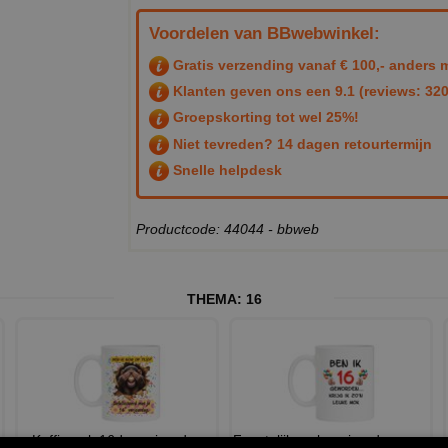
Voordelen van BBwebwinkel:
Gratis verzending vanaf € 100,- anders m
Klanten geven ons een
9.1
(reviews: 320
Groepskorting tot wel 25%!
Niet tevreden? 14 dagen retourtermijn
Snelle helpdesk
Productcode: 44044 - bbweb
THEMA:
16
Koffiemok 16de verjaardag
Feestelijk mok verjaardag voor