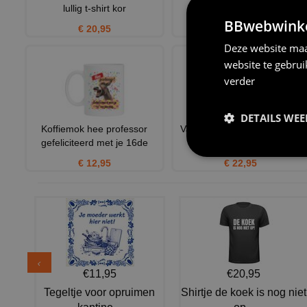
lullig t-shirt kor
16 jaar
BBwebwinkel
€ 20,95
€ 12,95
Deze website maa
website te gebru
verder
DETAILS WE
Koffiemok hee professor
Vandaag ben ik 16 jaar! dus
gefeliciteerd met je 16de
feliciteren maar....t-
€ 12,95
€ 22,95
€11,95
€20,95
Tegeltje voor opruimen
Shirtje de koek is nog niet