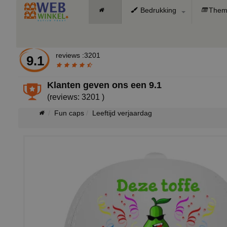
Bedrukking
Them
reviews :3201
9.1
Klanten geven ons een
9.1
(reviews: 3201 )
Fun caps
Leeftijd verjaardag