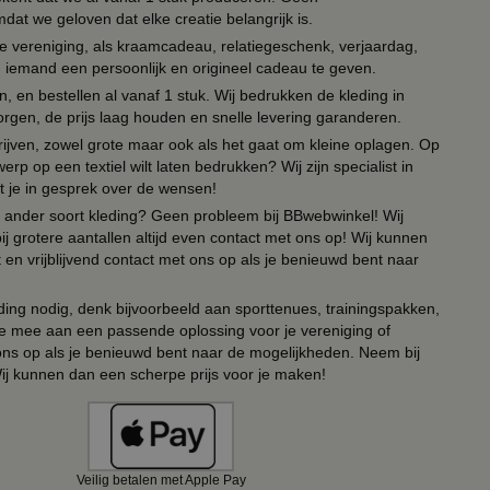
t we geloven dat elke creatie belangrijk is.
lie vereniging, als kraamcadeau, relatiegeschenk, verjaardag,
om iemand een persoonlijk en origineel cadeau te geven.
 en bestellen al vanaf 1 stuk. Wij bedrukken de kleding in
orgen, de prijs laag houden en snelle levering garanderen.
drijven, zowel grote maar ook als het gaat om kleine oplagen. Op
erp op een textiel wilt laten bedrukken? Wij zijn specialist in
t je in gesprek over de wensen!
 of ander soort kleding? Geen probleem bij BBwebwinkel! Wij
ij grotere aantallen altijd even contact met ons op! Wij kunnen
en vrijblijvend contact met ons op als je benieuwd bent naar
ing nodig, denk bijvoorbeeld aan sporttenues, trainingspakken,
e mee aan een passende oplossing voor je vereniging of
 ons op als je benieuwd bent naar de mogelijkheden. Neem bij
Wij kunnen dan een scherpe prijs voor je maken!
Veilig betalen met Apple Pay