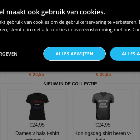
nog op tijd bijna te laa
een leeftijd van ze
 maakt ook gebruik van cookies.
€ 12,95
€ 12,95
kt gebruik van cookies om de gebruikerservaring te verbeteren.
iken, stemt u in met alle cookies in overeenstemming met ons
Coo
ERGEVEN
ALLES AFWIJZEN
ALLES 
ben ik eindelijk 16 jaar krijg ik
verjaardags T-shirt 16 jaar
zon stom t-shirt
verkeersbord
€ 20,95
€ 20,95
NIEUW IN DE COLLECTIE
€24,95
€24,95
Dames v hals t-shirt
Koningsdag shirt heren v-