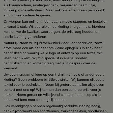
Voor werkkleding bijvoorbeeld, teamshirts voor jullie vereniging,
als kraamcadeau, relatiegeschenk, verjaardag, team uitje,
touwerij, vrijgezellenfeest. Maar ook om iemand een persoonlijk
en origineel cadeau te geven.
Ontwerpen kan online, in een paar simpele stappen, en bestellen
al vanaf 1 stuk. Wij bedrukken de kleding in eigen huis, hierdoor
kunnen we de kwaliteit waarborgen, de prijs laag houden en
snelle levering garanderen.
Natuurlijk staan wij bij BBwebwinkel klaar voor bedrijven, zowel
grote maar ook als het gaat om kleine oplagen. Op zoek naar
bedrijfskleding waarbij we je logo of ontwerp op een textiel wilt
laten bedrukken? Wij zijn specialist in allerlei soorten
bedrijfskleding en komen graag met je in gesprek over de
wensen!
Uw bedrijfsnaam of logo op een t-shirt, trui, polo of ander soort
kleding? Geen probleem bij BBwebwinkel! Wij kunnen elk soort
textiel voor je bedrukken! Neem bij grotere aantallen altijd even
contact met ons op! Wij kunnen dan een scherpe prijs voor je
maken. Neem gerust en vrijblijvend contact met ons op als je
benieuwd bent naar de mogelijkheden.
Ook verenigingen hebben regelmatig bedrukte kleding nodig,
denk bijvoorbeeld aan sporttenues, trainingspakken, sporttassen,