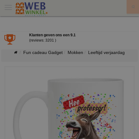
X
Klanten geven ons een
9.1
(reviews: 3201 )
Fun cadeau Gadget
Mokken
Leeftijd verjaardag