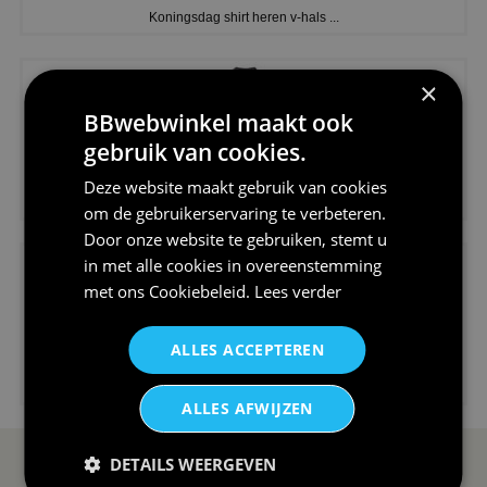
Koningsdag shirt heren v-hals ...
×
BBwebwinkel maakt ook
gebruik van cookies.
€24,95
Deze website maakt gebruik van cookies
V-hals shirt rood wit blauw st...
om de gebruikerservaring te verbeteren.
Door onze website te gebruiken, stemt u
in met alle cookies in overeenstemming
met ons
Cookiebeleid
.
Lees verder
ALLES ACCEPTEREN
€24,95
I love korfbal t-shirt sport s...
ALLES AFWIJZEN
DETAILS WEERGEVEN
SERVICE EN INFO
OVERZICHT