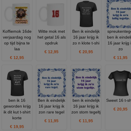
Koffiemok 16de
Witte mok met
Ben ik eindelijk
spreukenteg
verjaardag nog
het getal 16 als
16 jaar krijg ik
ben ik eindeli
op tijd bijna te
opdruk
zo n klote t-shi
16 jaar krijg 
laa
zo
€ 12,95
€ 20,95
€ 12,95
€ 11,95
ben ik 16
Ben ik eindelijk
ben ik eindelijk
Sweet 16 t-sh
geworden krijg
16 jaar krijg ik
16 jaar krijg ik
€ 20,95
ik dit kut t-shirt
zon rare tegel
zon stom tegeltj
korte
€ 11,95
€ 11,95
€ 19,95