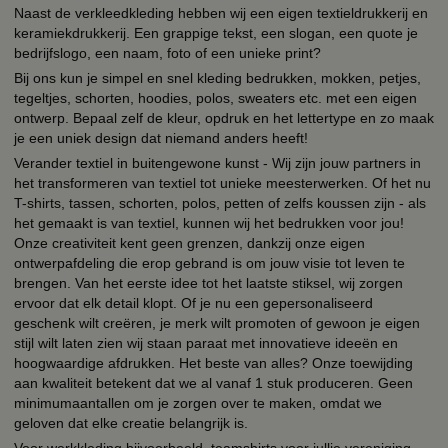
Naast de verkleedkleding hebben wij een eigen textieldrukkerij en
keramiekdrukkerij. Een grappige tekst, een slogan, een quote je
bedrijfslogo, een naam, foto of een unieke print?
Bij ons kun je simpel en snel kleding bedrukken, mokken, petjes,
tegeltjes, schorten, hoodies, polos, sweaters etc. met een eigen
ontwerp. Bepaal zelf de kleur, opdruk en het lettertype en zo maak
je een uniek design dat niemand anders heeft!
Verander textiel in buitengewone kunst - Wij zijn jouw partners in
het transformeren van textiel tot unieke meesterwerken. Of het nu
T-shirts, tassen, schorten, polos, petten of zelfs koussen zijn - als
het gemaakt is van textiel, kunnen wij het bedrukken voor jou!
Onze creativiteit kent geen grenzen, dankzij onze eigen
ontwerpafdeling die erop gebrand is om jouw visie tot leven te
brengen. Van het eerste idee tot het laatste stiksel, wij zorgen
ervoor dat elk detail klopt. Of je nu een gepersonaliseerd
geschenk wilt creëren, je merk wilt promoten of gewoon je eigen
stijl wilt laten zien wij staan paraat met innovatieve ideeën en
hoogwaardige afdrukken. Het beste van alles? Onze toewijding
aan kwaliteit betekent dat we al vanaf 1 stuk produceren. Geen
minimumaantallen om je zorgen over te maken, omdat we
geloven dat elke creatie belangrijk is.