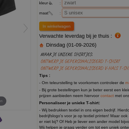
kleur
:
maat
:
Verwachte leverdag bij je thuis :
Dinsdag (01-09-2026)
MAAK JE UNIEKE SHIRTJES:
ONTWERP JE GEPERSONALISEERD T-SHIRT
ONTWERP JE GEPERSONALISEERD V-HALS T-SH
Tips :
- Om teleurstelling te voorkomen controleer de
m
- Bij grote bestellingen kun je beter eerst een kl
prijzen aanbieden neem hiervoor
contact
met ons
en
Personaliseer je unieke T-shirt:
- Wij bedrukken textiel in ons eigen bedrijf. Hier
bedrijfslogo's voor je op textiel printen! Maar ook
er niet bij? Of Heb je liever een ander model b
Wij helpen je graag verder om tot een uniek ont