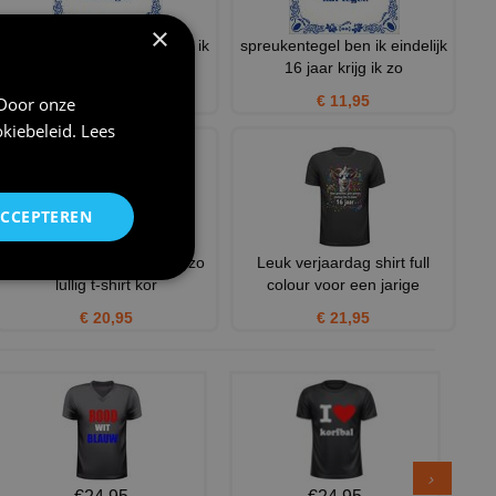
×
Ben ik eindelijk 16 jaar krijg ik
spreukentegel ben ik eindelijk
zon rare tegel
16 jaar krijg ik zo
€ 11,95
€ 11,95
 Door onze
kiebeleid
.
Lees
ACCEPTEREN
Ben ik eindelijk 16 krijg ik zo
Leuk verjaardag shirt full
lullig t-shirt kor
colour voor een jarige
€ 20,95
€ 21,95