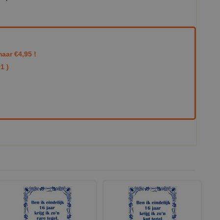
aar €4,95 !
1 )