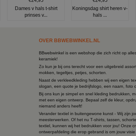
€24,95
€24,95
Dames v hals t-shirt
Koningsdag shirt heren v-
prinses v...
hals ...
OVER BBWEBWINKEL.NL
BBwebwinkel is een webshop die zich richt op alle
keramiek!
Zo kun je bij ons terecht voor een uitgebreid assor
mokken, tegeltjes, petjes, schorten.
Naast de verkleedkleding hebben wij een eigen text
slogan, een quote je bedrijfslogo, een naam, foto 
Bij ons kun je simpel en snel kleding bedrukken, mo
met een eigen ontwerp. Bepaal zelf de kleur, opdr
niemand anders heeft!
Verander textiel in buitengewone kunst - Wij zijn j
meesterwerken. Of het nu T-shirts, tassen, schorten
textiel, kunnen wij het bedrukken voor jou! Onze cr
ontwerpafdeling die erop gebrand is om jouw visie t