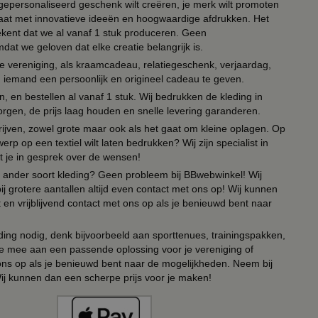
n gepersonaliseerd geschenk wilt creëren, je merk wilt promoten
 paraat met innovatieve ideeën en hoogwaardige afdrukken. Het
tekent dat we al vanaf 1 stuk produceren. Geen
t we geloven dat elke creatie belangrijk is.
lie vereniging, als kraamcadeau, relatiegeschenk, verjaardag,
om iemand een persoonlijk en origineel cadeau te geven.
 en bestellen al vanaf 1 stuk. Wij bedrukken de kleding in
orgen, de prijs laag houden en snelle levering garanderen.
drijven, zowel grote maar ook als het gaat om kleine oplagen. Op
erp op een textiel wilt laten bedrukken? Wij zijn specialist in
t je in gesprek over de wensen!
 of ander soort kleding? Geen probleem bij BBwebwinkel! Wij
ij grotere aantallen altijd even contact met ons op! Wij kunnen
en vrijblijvend contact met ons op als je benieuwd bent naar
ing nodig, denk bijvoorbeeld aan sporttenues, trainingspakken,
e mee aan een passende oplossing voor je vereniging of
 ons op als je benieuwd bent naar de mogelijkheden. Neem bij
Wij kunnen dan een scherpe prijs voor je maken!