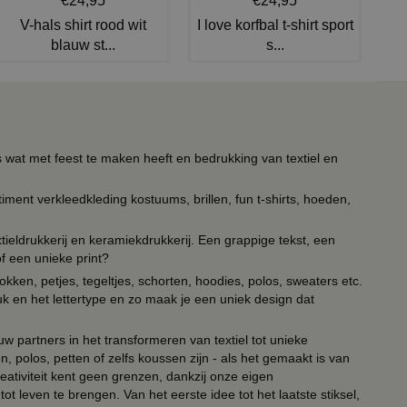
€24,95
€24,95
V-hals shirt rood wit
I love korfbal t-shirt sport
blauw st...
s...
s wat met feest te maken heeft en bedrukking van textiel en
timent verkleedkleding kostuums, brillen, fun t-shirts, hoeden,
ieldrukkerij en keramiekdrukkerij. Een grappige tekst, een
of een unieke print?
kken, petjes, tegeltjes, schorten, hoodies, polos, sweaters etc.
uk en het lettertype en zo maak je een uniek design dat
ouw partners in het transformeren van textiel tot unieke
, polos, petten of zelfs koussen zijn - als het gemaakt is van
eativiteit kent geen grenzen, dankzij onze eigen
ot leven te brengen. Van het eerste idee tot het laatste stiksel,