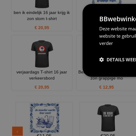
ben ik eindelijk 16 jaar krijg ik
Grappige spreukentegel
BBwebwinkel
zon stom t-shirt
verjaardag 16 jaar
€ 20,95
€ 11,95
Deze website maa
website te gebru
verder
DETAILS WE
verjaardags T-shirt 16 jaar
Ben ik eindelijk 16 jaar krijg ik
verkeersbord
zon grappige mo
€ 20,95
€ 12,95