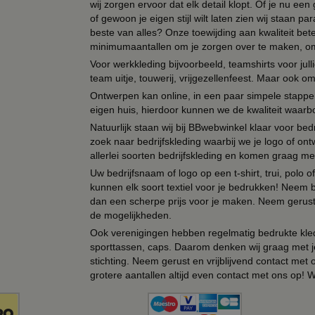
wij zorgen ervoor dat elk detail klopt. Of je nu ee
of gewoon je eigen stijl wilt laten zien wij staan
beste van alles? Onze toewijding aan kwaliteit be
minimumaantallen om je zorgen over te maken, omda
Voor werkkleding bijvoorbeeld, teamshirts voor jul
team uitje, touwerij, vrijgezellenfeest. Maar ook 
Ontwerpen kan online, in een paar simpele stappen,
eigen huis, hierdoor kunnen we de kwaliteit waarb
Natuurlijk staan wij bij BBwebwinkel klaar voor be
zoek naar bedrijfskleding waarbij we je logo of ontw
allerlei soorten bedrijfskleding en komen graag me
Uw bedrijfsnaam of logo op een t-shirt, trui, polo
kunnen elk soort textiel voor je bedrukken! Neem b
dan een scherpe prijs voor je maken. Neem gerust 
de mogelijkheden.
Ook verenigingen hebben regelmatig bedrukte kled
sporttassen, caps. Daarom denken wij graag met j
stichting. Neem gerust en vrijblijvend contact met
grotere aantallen altijd even contact met ons op! 