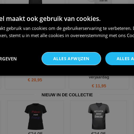
ben ik 16 geworden krijg ik dit
Feestelijk mok verjaardag voor
 maakt ook gebruik van cookies.
kut t-shirt korte
een leeftijd van ze
€ 19,95
€ 12,95
kt gebruik van cookies om de gebruikerservaring te verbeteren.
iken, stemt u in met alle cookies in overeenstemming met ons
Coo
ERGEVEN
ALLES AFWIJZEN
ALLES 
Sweet 16 t-shirt
Gekke spreukentegel 16 jaar
verjaardag
€ 20,95
€ 11,95
NIEUW IN DE COLLECTIE