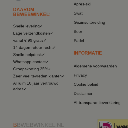
Après-ski
DAAROM
Swat
BBWEBWINKEL:
Gezinsuitbreiding
Snelle levering✓
Boer
Lage verzendkosten✓
vanaf € 99 gratis✓
Padel
14 dagen retour recht✓
INFORMATIE
Snelle helpdesk✓
Whatsapp contact✓
Algemene voorwaarden
Groepskorting 25%✓
Privacy
Zeer veel tevreden klanten✓
Al ruim 10 jaar vertrouwd
Cookie beleid
adres✓
Disclaimer
AI-transparantieverklaring
B
BWEBWINKEL.NL