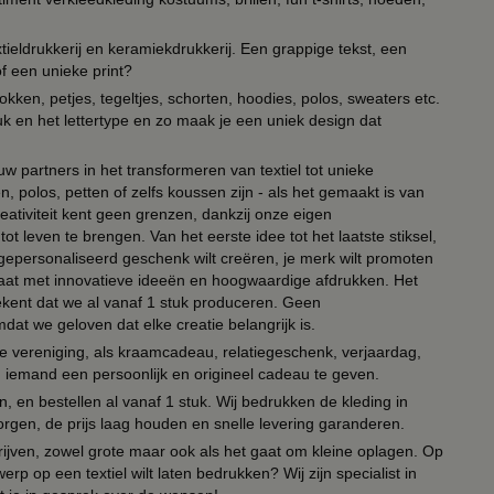
ieldrukkerij en keramiekdrukkerij. Een grappige tekst, een
of een unieke print?
kken, petjes, tegeltjes, schorten, hoodies, polos, sweaters etc.
uk en het lettertype en zo maak je een uniek design dat
ouw partners in het transformeren van textiel tot unieke
, polos, petten of zelfs koussen zijn - als het gemaakt is van
eativiteit kent geen grenzen, dankzij onze eigen
ot leven te brengen. Van het eerste idee tot het laatste stiksel,
n gepersonaliseerd geschenk wilt creëren, je merk wilt promoten
 paraat met innovatieve ideeën en hoogwaardige afdrukken. Het
tekent dat we al vanaf 1 stuk produceren. Geen
t we geloven dat elke creatie belangrijk is.
lie vereniging, als kraamcadeau, relatiegeschenk, verjaardag,
om iemand een persoonlijk en origineel cadeau te geven.
 en bestellen al vanaf 1 stuk. Wij bedrukken de kleding in
orgen, de prijs laag houden en snelle levering garanderen.
drijven, zowel grote maar ook als het gaat om kleine oplagen. Op
erp op een textiel wilt laten bedrukken? Wij zijn specialist in