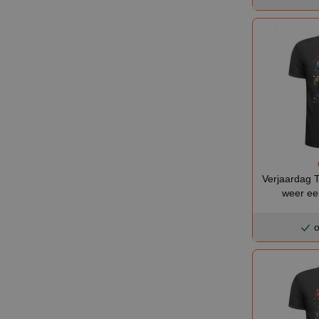
Verjaardag T
weer een
o