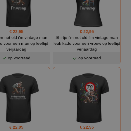
€ 22,95
€ 22,95
i'm not old i'm vintage man
Shirtje i'm not old i'm vintage man
o voor een man op leeftijd
leuk kado voor een vrouw op leeftijd
verjaardag
verjaardag
op voorraad
op voorraad
€ 22,95
€ 22,95