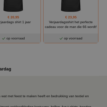
€ 20,95
€ 23,95
rjaardags shirt 1 jaar
Verjaardagsshirt het perfecte
cadeau voor de man die 66 wordt!
op voorraad
op voorraad
aardag
s wat met feest te maken heeft en bedrukking van textiel en
timent verkleedkleding kostuums, brillen, fun t-shirts, hoeden,