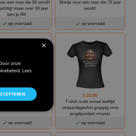
voor een man die 50 wordt!
Shirtje voor een man die 70 jaar
rachtig! maar over 30 jaar
wordt!
ben je 80!
op voorraad
op voorraad
×
 Door onze
kiebeleid
.
Lees
ACCEPTEREN
€ 22,95
€ 23,95
r is er eendje jarig grappig
T-shirt oude vrouw leeftijd
ardags shirtje badeendje
verjaardagsshirt grappig oma
jeugdpuistjes rimpels
op voorraad
op voorraad