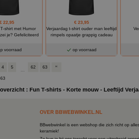
€ 22,95
€ 23,95
 T-shirt met Humor
Verjaardag t-shirt ouder man leeftijd
Ve
zei je? Gefeliciteerd
rimpels opaatje grappig cadeau
p voorraad
op voorraad
4
5
62
63
…
 63
verzicht : Fun T-shirts - Korte mouw - Leeftijd Verj
OVER BBWEBWINKEL.NL
BBwebwinkel is een webshop die zich richt op alle
keramiek!
Zo kun je bij ons terecht voor een uitgebreid assor