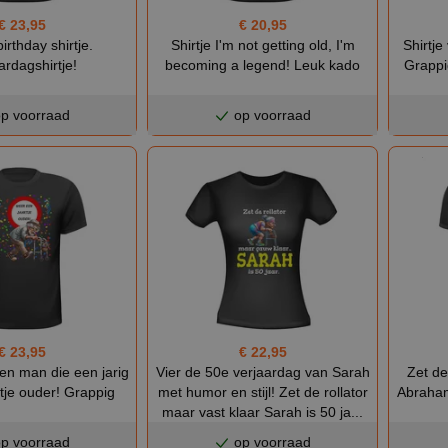
€ 23,95
€ 20,95
rthday shirtje.
Shirtje I'm not getting old, I'm
Shirtje
ardagshirtje!
becoming a legend! Leuk kado
Grappi
p voorraad
op voorraad
€ 23,95
€ 22,95
een man die een jarig
Vier de 50e verjaardag van Sarah
Zet de
rtje ouder! Grappig
met humor en stijl! Zet de rollator
Abraham 
maar vast klaar Sarah is 50 ja...
p voorraad
op voorraad