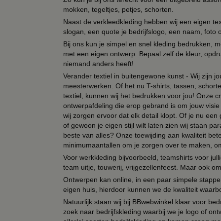
mokken, tegeltjes, petjes, schorten.
Naast de verkleedkleding hebben wij een eigen text
slogan, een quote je bedrijfslogo, een naam, foto 
Bij ons kun je simpel en snel kleding bedrukken, mo
met een eigen ontwerp. Bepaal zelf de kleur, opdr
niemand anders heeft!
Verander textiel in buitengewone kunst - Wij zijn j
meesterwerken. Of het nu T-shirts, tassen, schorten
textiel, kunnen wij het bedrukken voor jou! Onze cr
ontwerpafdeling die erop gebrand is om jouw visie t
wij zorgen ervoor dat elk detail klopt. Of je nu ee
of gewoon je eigen stijl wilt laten zien wij staan
beste van alles? Onze toewijding aan kwaliteit be
minimumaantallen om je zorgen over te maken, omda
Voor werkkleding bijvoorbeeld, teamshirts voor jul
team uitje, touwerij, vrijgezellenfeest. Maar ook 
Ontwerpen kan online, in een paar simpele stappen,
eigen huis, hierdoor kunnen we de kwaliteit waarb
Natuurlijk staan wij bij BBwebwinkel klaar voor be
zoek naar bedrijfskleding waarbij we je logo of ontw