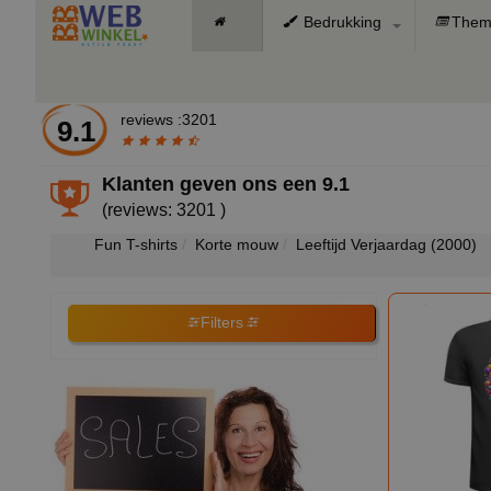
Bedrukking
Them
reviews :3201
9.1
Klanten geven ons een
9.1
(reviews: 3201 )
Fun T-shirts
Korte mouw
Leeftijd Verjaardag
(2000)
Filters