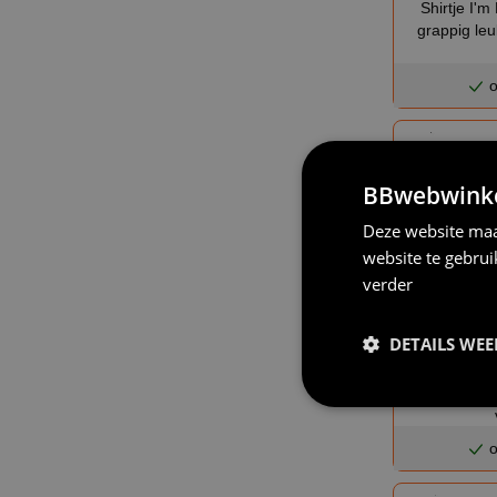
Shirtje I'm
grappig le
o
BBwebwinkel
Deze website maa
website te gebru
verder
DETAILS WE
Shirtje voor e
40 is prachtig 
o