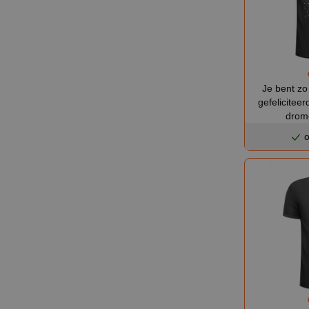
Je bent zo 
gefeliciteer
drome
o