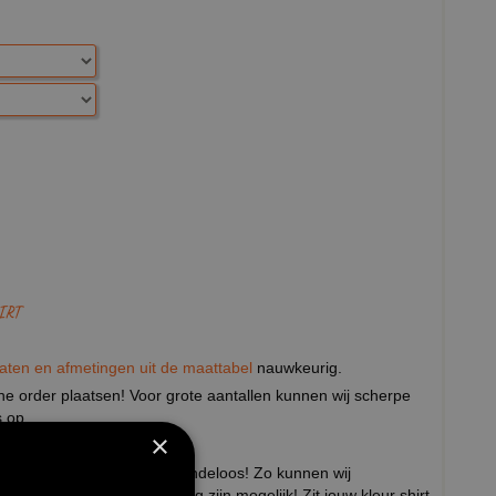
IRT
aten en afmetingen uit de maattabel
nauwkeurig.
eine order plaatsen! Voor grote aantallen kunnen wij scherpe
 op.
×
door zijn de mogelijkheden eindeloos! Zo kunnen wij
 andere teksten en afbeelding zijn mogelijk! Zit jouw kleur shirt