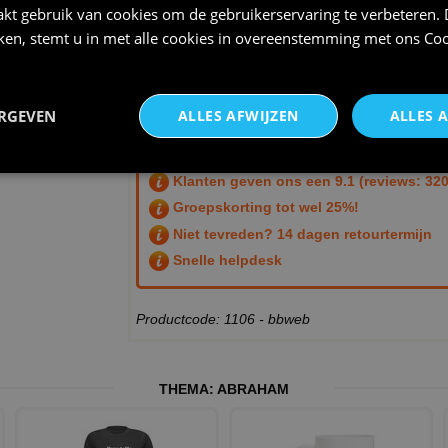
kt gebruik van cookies om de gebruikerservaring te verbeteren.
er niet bij? Of Heb je liever een ander model b
iken, stemt u in met alle cookies in overeenstemming met ons
Coo
Wij helpen je graag verder om tot een uniek ont
BEKIJK HET THEMA :
ABRAHAM
ERGEVEN
ALLES AFWIJZEN
ALLES 
Voordelen van BBwebwinkel:
Gratis verzending vanaf € 100,- anders m
Klanten geven ons een
9.1
(reviews: 320
Groepskorting tot wel 25%!
Niet tevreden? 14 dagen retourtermijn
Snelle helpdesk
Productcode: 1106 - bbweb
THEMA:
ABRAHAM