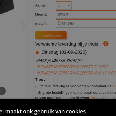
Aantal
:
kleur
:
maat
:
Verwachte leverdag bij je thuis :
Dinsdag (01-09-2026)
MAAK JE UNIEKE SHIRTJES:
ONTWERP JE GEPERSONALISEERD T-SHIRT
ONTWERP JE GEPERSONALISEERD V-HALS T-SH
Tips :
- Om teleurstelling te voorkomen controleer de
m
en
- Bij grote bestellingen kun je beter eerst een kl
prijzen aanbieden neem hiervoor
contact
met ons
Personaliseer je unieke T-shirt:
 maakt ook gebruik van cookies.
- Wij bedrukken textiel in ons eigen bedrijf. Hier
bedrijfslogo's voor je op textiel printen! Maar ook