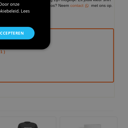
 Door onze
ijvoorbeeld een V-hals, mouwloos? Neem
contact
met ons op.
kiebeleid
.
Lees
werp te komen
ACCEPTEREN
aar €4,95 !
1 )