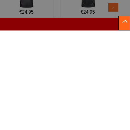
€24,95
€24,95
V-hals shirt rood wit
I love korfbal t-shirt sport
blauw st...
s...
s wat met feest te maken heeft en bedrukking van textiel en
timent verkleedkleding kostuums, brillen, fun t-shirts, hoeden,
ieldrukkerij en keramiekdrukkerij. Een grappige tekst, een
of een unieke print?
kken, petjes, tegeltjes, schorten, hoodies, polos, sweaters etc.
uk en het lettertype en zo maak je een uniek design dat
ouw partners in het transformeren van textiel tot unieke
, polos, petten of zelfs koussen zijn - als het gemaakt is van