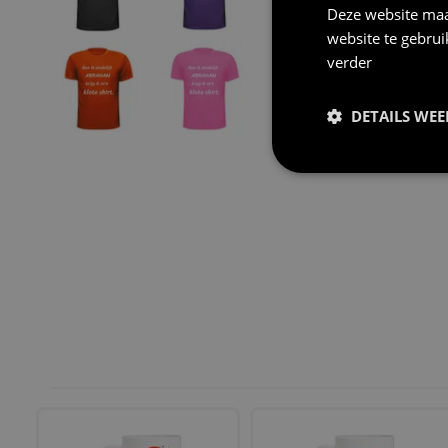
Deze website maa
website te gebru
verder
DETAILS WE