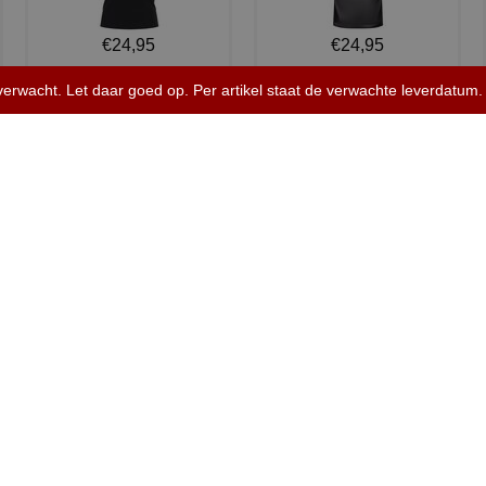
€24,95
€24,95
Dames v hals t-shirt
Koningsdag shirt heren v-
 verwacht. Let daar goed op. Per artikel staat de verwachte leverdatum.
prinses v...
hals ...
OVER BBWEBWINKEL.NL
BBwebwinkel is een webshop die zich richt op alle
keramiek!
Zo kun je bij ons terecht voor een uitgebreid assor
mokken, tegeltjes, petjes, schorten.
Naast de verkleedkleding hebben wij een eigen text
slogan, een quote je bedrijfslogo, een naam, foto 
Bij ons kun je simpel en snel kleding bedrukken, mo
met een eigen ontwerp. Bepaal zelf de kleur, opdr
niemand anders heeft!
Verander textiel in buitengewone kunst - Wij zijn j
meesterwerken. Of het nu T-shirts, tassen, schorten