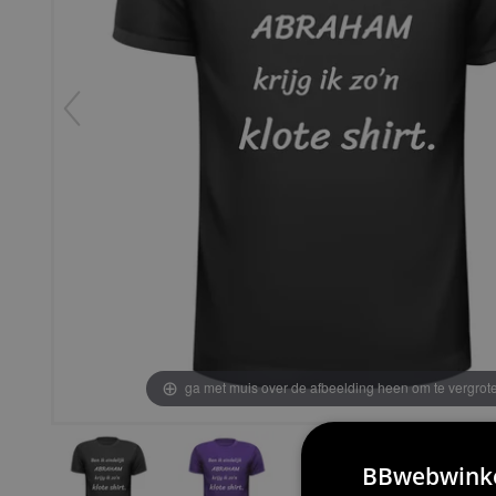
ga met muis over de afbeelding heen om te vergrot
BBwebwinkel