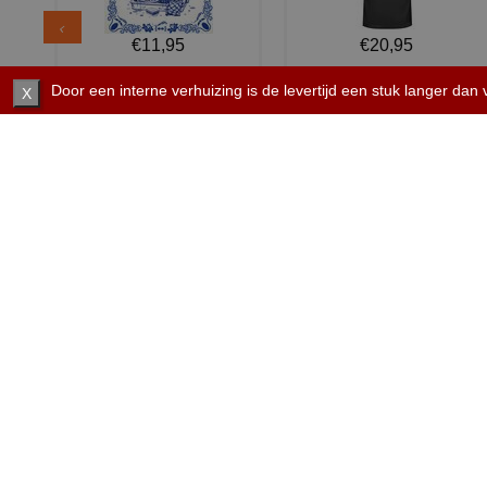
€11,95
€20,95
Tegeltje voor opruimen
Shirtje de koek is nog niet
Door een interne verhuizing is de levertijd een stuk langer dan
X
kantine...
op...
SERVICE EN INFO
OVERZICHT
Reviews
Sitemapping
Veel gestelde vragen
Overzicht thema's
Contact
Overzicht rubrieken
Order Status
Wat vinden klanten van ons
Retouren & Annuleren
RSS
Uitschrijven nieuwsbrief
TOP THEMA'S
Wij verzenden Postnl
Frikandel