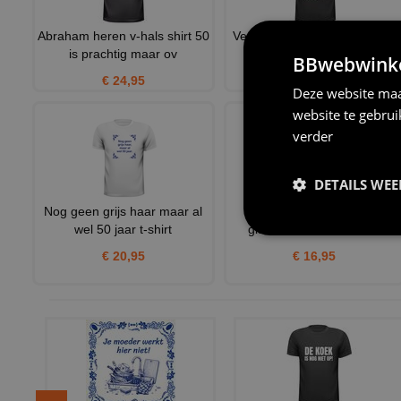
Abraham heren v-hals shirt 50
Verjaardag shirt Het Perfecte
is prachtig maar ov
Cadeau voor de Man d
BBwebwinkel
€ 24,95
€ 23,95
Deze website maa
website te gebru
verder
DETAILS WE
Nog geen grijs haar maar al
Grijze oma pruik perfect
wel 50 jaar t-shirt
gischikt voor een Sarah
€ 20,95
€ 16,95