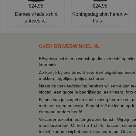
€24,95
€24,95
Dames v hals t-shirt
Koningsdag shirt heren v-
prinses v...
hals ...
OVER BBWEBWINKEL.NL
BBwebwinkel is een webshop die zich richt op alle
keramiek!
Zo kun je bij ons terecht voor een uitgebreid assor
mokken, tegeltjes, petjes, schorten.
Naast de verkleedkleding hebben wij een eigen text
slogan, een quote je bedrijfslogo, een naam, foto 
Bij ons kun je simpel en snel kleding bedrukken, mo
met een eigen ontwerp. Bepaal zelf de kleur, opdr
niemand anders heeft!
Verander textiel in buitengewone kunst - Wij zijn j
meesterwerken. Of het nu T-shirts, tassen, schorten
textiel, kunnen wij het bedrukken voor jou! Onze cr