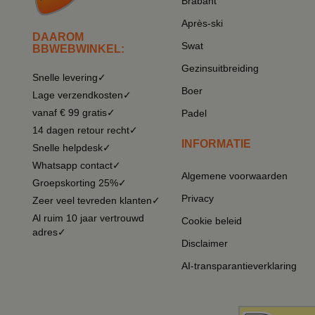
Brabant
Après-ski
DAAROM
Swat
BBWEBWINKEL:
Gezinsuitbreiding
Snelle levering✓
Boer
Lage verzendkosten✓
vanaf € 99 gratis✓
Padel
14 dagen retour recht✓
INFORMATIE
Snelle helpdesk✓
Whatsapp contact✓
Algemene voorwaarden
Groepskorting 25%✓
Privacy
Zeer veel tevreden klanten✓
Al ruim 10 jaar vertrouwd
Cookie beleid
adres✓
Disclaimer
AI-transparantieverklaring