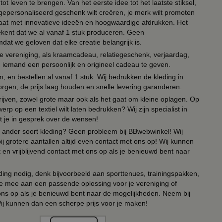
ot leven te brengen. Van het eerste idee tot het laatste stiksel,
n gepersonaliseerd geschenk wilt creëren, je merk wilt promoten
 paraat met innovatieve ideeën en hoogwaardige afdrukken. Het
tekent dat we al vanaf 1 stuk produceren. Geen
t we geloven dat elke creatie belangrijk is.
lie vereniging, als kraamcadeau, relatiegeschenk, verjaardag,
om iemand een persoonlijk en origineel cadeau te geven.
 en bestellen al vanaf 1 stuk. Wij bedrukken de kleding in
orgen, de prijs laag houden en snelle levering garanderen.
drijven, zowel grote maar ook als het gaat om kleine oplagen. Op
erp op een textiel wilt laten bedrukken? Wij zijn specialist in
t je in gesprek over de wensen!
 of ander soort kleding? Geen probleem bij BBwebwinkel! Wij
ij grotere aantallen altijd even contact met ons op! Wij kunnen
en vrijblijvend contact met ons op als je benieuwd bent naar
ing nodig, denk bijvoorbeeld aan sporttenues, trainingspakken,
e mee aan een passende oplossing voor je vereniging of
 ons op als je benieuwd bent naar de mogelijkheden. Neem bij
Wij kunnen dan een scherpe prijs voor je maken!