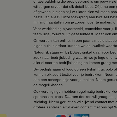
ontwerpafdeling die erop gebrand is om jouw visie t
wij zorgen ervoor dat elk detail klopt. Of je nu ee
of gewoon je eigen stijl wilt laten zien wij staan
beste van alles? Onze toewijding aan kwaliteit be
minimumaantallen om je zorgen over te maken, omda
Voor werkkleding bijvoorbeeld, teamshirts voor jul
team uitje, touwerij, vrijgezellenfeest. Maar ook 
Ontwerpen kan online, in een paar simpele stappen,
eigen huis, hierdoor kunnen we de kwaliteit waarb
Natuurlijk staan wij bij BBwebwinkel klaar voor be
zoek naar bedrijfskleding waarbij we je logo of ontw
allerlei soorten bedrijfskleding en komen graag me
Uw bedrijfsnaam of logo op een t-shirt, trui, polo
kunnen elk soort textiel voor je bedrukken! Neem b
dan een scherpe prijs voor je maken. Neem gerust 
de mogelijkheden.
Ook verenigingen hebben regelmatig bedrukte kled
sporttassen, caps. Daarom denken wij graag met j
stichting. Neem gerust en vrijblijvend contact met
grotere aantallen altijd even contact met ons op! 