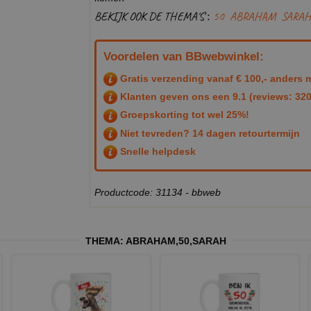
BEKIJK OOK DE THEMA'S :
50
ABRAHAM
SARAH
Voordelen van BBwebwinkel:
Gratis verzending vanaf € 100,- anders m
Klanten geven ons een
9.1
(reviews: 320
Groepskorting tot wel 25%!
Niet tevreden? 14 dagen retourtermijn
Snelle helpdesk
Productcode: 31134 - bbweb
THEMA:
ABRAHAM
,
50
,
SARAH