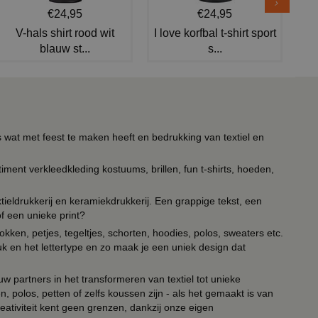
€24,95
€24,95
V-hals shirt rood wit
I love korfbal t-shirt sport
blauw st...
s...
s wat met feest te maken heeft en bedrukking van textiel en
timent verkleedkleding kostuums, brillen, fun t-shirts, hoeden,
ieldrukkerij en keramiekdrukkerij. Een grappige tekst, een
of een unieke print?
kken, petjes, tegeltjes, schorten, hoodies, polos, sweaters etc.
uk en het lettertype en zo maak je een uniek design dat
ouw partners in het transformeren van textiel tot unieke
, polos, petten of zelfs koussen zijn - als het gemaakt is van
eativiteit kent geen grenzen, dankzij onze eigen