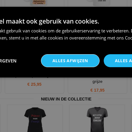
Koffiemok 50ste verjaardag
Full colour mok verjaardag
felicitatie verstrooide
vijftig jaar leeftijd m
 maakt ook gebruik van cookies.
€ 12,95
€ 12,95
kt gebruik van cookies om de gebruikerservaring te verbeteren.
iken, stemt u in met alle cookies in overeenstemming met ons
Coo
ERGEVEN
ALLES AFWIJZEN
ALLES 
50 is prachtig maar over 30
Transformeer in een
jaar ben je tachtig lo
charmante oma met deze
grijze
€ 25,95
€ 17,95
NIEUW IN DE COLLECTIE