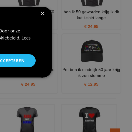
×
Sarah worden is een eer 50
ben ik 50 geworden krijg ik dit
jaar gaan voorbij als e
kut t-shirt lange
€ 24,95
€ 24,95
 Door onze
kiebeleid
.
Lees
ACCEPTEREN
Ben ik eindelijk 50 krijg ik zo
Pet ben ik eindelijk 50 jaar krijg
klote t-shirt lang
ik zon stomme
€ 24,95
€ 12,95