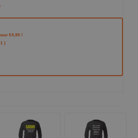
aar €4,95 !
1 )