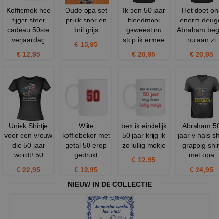
Koffiemok hee
Oude opa set
Ik ben 50 jaar
Het doet on
tijger stoer
pruik snor en
bloedmooi
enorm deug
cadeau 50ste
bril grijs
geweest nu
Abraham beg
verjaardag
stop ik ermee
nu aan zi
€ 15,95
€ 12,95
€ 20,95
€ 20,95
Uniek Shirtje
Wiite
ben ik eindelijk
Abraham 5
voor een vrouw
koffiebeker met
50 jaar krijg ik
jaar v-hals sh
die 50 jaar
getal 50 erop
zo lullig mokje
grappig shir
wordt! 50
gedrukt
met opa
€ 12,95
€ 22,95
€ 12,95
€ 24,95
NIEUW IN DE COLLECTIE