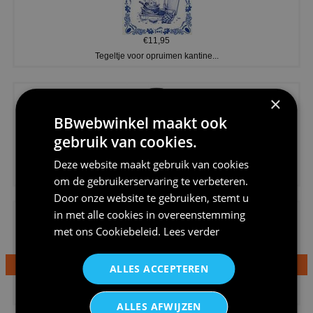
€11,95
Tegeltje voor opruimen kantine...
×
BBwebwinkel maakt ook
gebruik van cookies.
€20,95
Deze website maakt gebruik van cookies
Shirtje de koek is nog niet op...
om de gebruikerservaring te verbeteren.
Door onze website te gebruiken, stemt u
in met alle cookies in overeenstemming
met ons
Cookiebeleid
.
Lees verder
ALLES ACCEPTEREN
€24,95
Dames v hals t-shirt prinses v...
ALLES AFWIJZEN