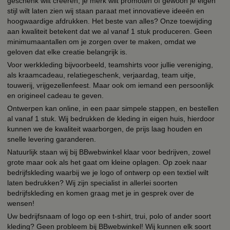
geschenk wilt creëren, je merk wilt promoten of gewoon je eigen
stijl wilt laten zien wij staan paraat met innovatieve ideeën en
hoogwaardige afdrukken. Het beste van alles? Onze toewijding
aan kwaliteit betekent dat we al vanaf 1 stuk produceren. Geen
minimumaantallen om je zorgen over te maken, omdat we
geloven dat elke creatie belangrijk is.
Voor werkkleding bijvoorbeeld, teamshirts voor jullie vereniging,
als kraamcadeau, relatiegeschenk, verjaardag, team uitje,
touwerij, vrijgezellenfeest. Maar ook om iemand een persoonlijk
en origineel cadeau te geven.
Ontwerpen kan online, in een paar simpele stappen, en bestellen
al vanaf 1 stuk. Wij bedrukken de kleding in eigen huis, hierdoor
kunnen we de kwaliteit waarborgen, de prijs laag houden en
snelle levering garanderen.
Natuurlijk staan wij bij BBwebwinkel klaar voor bedrijven, zowel
grote maar ook als het gaat om kleine oplagen. Op zoek naar
bedrijfskleding waarbij we je logo of ontwerp op een textiel wilt
laten bedrukken? Wij zijn specialist in allerlei soorten
bedrijfskleding en komen graag met je in gesprek over de
wensen!
Uw bedrijfsnaam of logo op een t-shirt, trui, polo of ander soort
kleding? Geen probleem bij BBwebwinkel! Wij kunnen elk soort