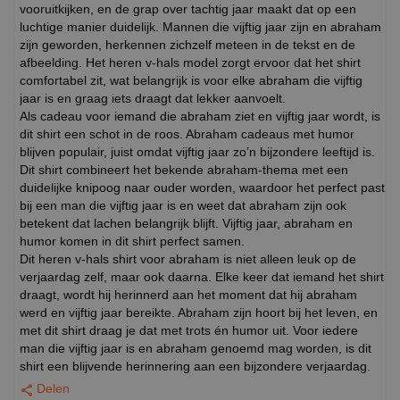
vooruitkijken, en de grap over tachtig jaar maakt dat op een
luchtige manier duidelijk. Mannen die vijftig jaar zijn en abraham
zijn geworden, herkennen zichzelf meteen in de tekst en de
afbeelding. Het heren v-hals model zorgt ervoor dat het shirt
comfortabel zit, wat belangrijk is voor elke abraham die vijftig
jaar is en graag iets draagt dat lekker aanvoelt.
Als cadeau voor iemand die abraham ziet en vijftig jaar wordt, is
dit shirt een schot in de roos. Abraham cadeaus met humor
blijven populair, juist omdat vijftig jaar zo’n bijzondere leeftijd is.
Dit shirt combineert het bekende abraham-thema met een
duidelijke knipoog naar ouder worden, waardoor het perfect past
bij een man die vijftig jaar is en weet dat abraham zijn ook
betekent dat lachen belangrijk blijft. Vijftig jaar, abraham en
humor komen in dit shirt perfect samen.
Dit heren v-hals shirt voor abraham is niet alleen leuk op de
verjaardag zelf, maar ook daarna. Elke keer dat iemand het shirt
draagt, wordt hij herinnerd aan het moment dat hij abraham
werd en vijftig jaar bereikte. Abraham zijn hoort bij het leven, en
met dit shirt draag je dat met trots én humor uit. Voor iedere
man die vijftig jaar is en abraham genoemd mag worden, is dit
shirt een blijvende herinnering aan een bijzondere verjaardag.
Delen