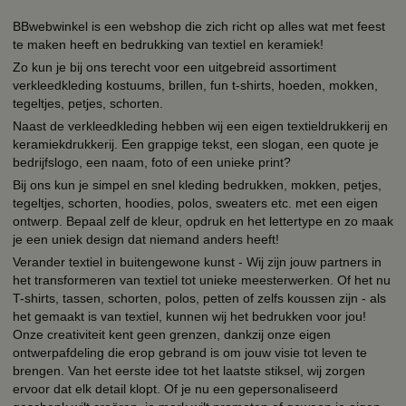
BBwebwinkel is een webshop die zich richt op alles wat met feest
te maken heeft en bedrukking van textiel en keramiek!
Zo kun je bij ons terecht voor een uitgebreid assortiment
verkleedkleding kostuums, brillen, fun t-shirts, hoeden, mokken,
tegeltjes, petjes, schorten.
Naast de verkleedkleding hebben wij een eigen textieldrukkerij en
keramiekdrukkerij. Een grappige tekst, een slogan, een quote je
bedrijfslogo, een naam, foto of een unieke print?
Bij ons kun je simpel en snel kleding bedrukken, mokken, petjes,
tegeltjes, schorten, hoodies, polos, sweaters etc. met een eigen
ontwerp. Bepaal zelf de kleur, opdruk en het lettertype en zo maak
je een uniek design dat niemand anders heeft!
Verander textiel in buitengewone kunst - Wij zijn jouw partners in
het transformeren van textiel tot unieke meesterwerken. Of het nu
T-shirts, tassen, schorten, polos, petten of zelfs koussen zijn - als
het gemaakt is van textiel, kunnen wij het bedrukken voor jou!
Onze creativiteit kent geen grenzen, dankzij onze eigen
ontwerpafdeling die erop gebrand is om jouw visie tot leven te
brengen. Van het eerste idee tot het laatste stiksel, wij zorgen
ervoor dat elk detail klopt. Of je nu een gepersonaliseerd