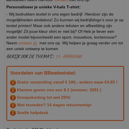
Personaliseer je unieke V-hals T-shirt:
- Wij bedrukken textiel in ons eigen bedrijf. Hierdoor zijn de
mogelijkheden eindeloos! Zo kunnen wij bedrijfslogo's voor je op
textiel printen! Maar ook andere teksten en afbeelding zijn
mogelijk! Zit jouw kleur shirt er niet bij? Of Heb je liever een
ander model bijvoorbeeld een sport, mouwloos, kortemouw?
Neem
contact
met ons op. Wij helpen je graag verder om tot
een uniek ontwerp te komen
BEKIJK OOK DE THEMA'S :
50
ABRAHAM
Voordelen van BBwebwinkel:
Gratis verzending vanaf € 100,- anders maar €4,95 !
Klanten geven ons een
9.1
(reviews: 3201 )
Groepskorting tot wel 25%!
Niet tevreden? 14 dagen retourtermijn
Snelle helpdesk