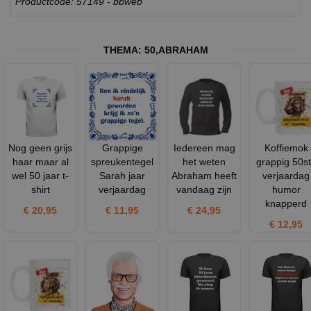
Productcode: 57149 - bbweb
THEMA:
50
,
ABRAHAM
Nog geen grijs
Grappige
Iedereen mag
Koffiemok
haar maar al
spreukentegel
het weten
grappig 50s
wel 50 jaar t-
Sarah jaar
Abraham heeft
verjaardag
shirt
verjaardag
vandaag zijn
humor
knapperd
€ 20,95
€ 11,95
€ 24,95
€ 12,95