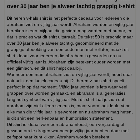
over 30 jaar ben je alweer tachtig grappig t-shirt
Dit heren v-hals shirt is het perfecte cadeau voor iedereen die
abraham ziet en vijftig jaar wordt. Abraham worden en vijftig jaar
bereiken is een mijlpaal die gevierd mag worden met humor, en
dat is precies wat dit shirt uitstraalt. De tekst 50 is prachtig maar
over 30 jaar ben je alweer tachtig, gecombineerd met de
grappige afbeelding van een oude man met rollator, maakt dit
shirt ideaal voor iedereen die abraham is geworden en nu
officieel vijftig jaar is. Abraham zijn betekent ouder worden met
een glimlach, en dit shirt helpt daarbij.
Wanneer een man abraham ziet en vijftig jaar wordt, hoort daar
natuurlijk een ludiek cadeau bij. Dit heren v-hals shirt speelt
perfect in op dat moment. Vijftig jaar worden is iets waar veel
grappen over worden gemaakt, en abraham is al generaties
lang hét symbool van vijftig jaar. Met dit shirt laat je zien dat
abraham zijn niet alleen serieus is, maar vooral ook leuk. Voor
elke man die vijftig jaar is geworden en nu abraham mag heten,
is dit shirt een herkenbaar en humoristisch statement.
Dit shirt is ideaal voor een abrahamfeest, een verjaardag of
gewoon om te dragen wanneer je vijftig jaar bent en daar met
zelfspot naar kunt kijken. Abraham worden betekent