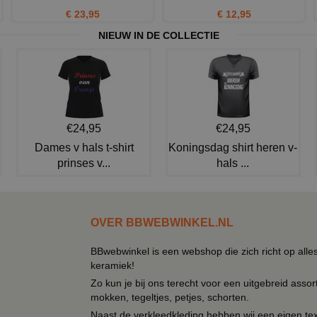
€ 23,95
€ 12,95
NIEUW IN DE COLLECTIE
€24,95
€24,95
Dames v hals t-shirt
Koningsdag shirt heren v-
prinses v...
hals ...
OVER BBWEBWINKEL.NL
BBwebwinkel is een webshop die zich richt op alle
keramiek!
Zo kun je bij ons terecht voor een uitgebreid assor
mokken, tegeltjes, petjes, schorten.
Naast de verkleedkleding hebben wij een eigen text