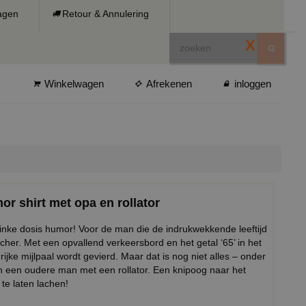
ragen
Retour & Annulering
X
Winkelwagen
Afrekenen
inloggen
or shirt met opa en rollator
flinke dosis humor! Voor de man die de indrukwekkende leeftijd
atcher. Met een opvallend verkeersbord en het getal ‘65’ in het
ijke mijlpaal wordt gevierd. Maar dat is nog niet alles – onder
an een oudere man met een rollator. Een knipoog naar het
te laten lachen!