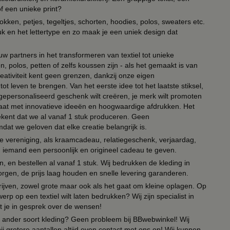
of een unieke print?
kken, petjes, tegeltjes, schorten, hoodies, polos, sweaters etc.
uk en het lettertype en zo maak je een uniek design dat
ouw partners in het transformeren van textiel tot unieke
, polos, petten of zelfs koussen zijn - als het gemaakt is van
eativiteit kent geen grenzen, dankzij onze eigen
ot leven te brengen. Van het eerste idee tot het laatste stiksel,
n gepersonaliseerd geschenk wilt creëren, je merk wilt promoten
 paraat met innovatieve ideeën en hoogwaardige afdrukken. Het
tekent dat we al vanaf 1 stuk produceren. Geen
t we geloven dat elke creatie belangrijk is.
lie vereniging, als kraamcadeau, relatiegeschenk, verjaardag,
om iemand een persoonlijk en origineel cadeau te geven.
 en bestellen al vanaf 1 stuk. Wij bedrukken de kleding in
orgen, de prijs laag houden en snelle levering garanderen.
drijven, zowel grote maar ook als het gaat om kleine oplagen. Op
erp op een textiel wilt laten bedrukken? Wij zijn specialist in
t je in gesprek over de wensen!
 of ander soort kleding? Geen probleem bij BBwebwinkel! Wij
ij grotere aantallen altijd even contact met ons op! Wij kunnen