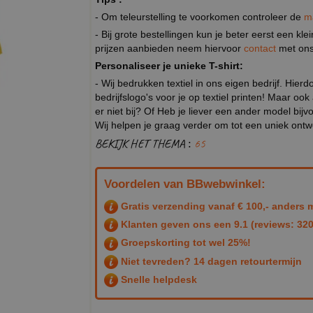
- Om teleurstelling te voorkomen controleer de
m
- Bij grote bestellingen kun je beter eerst een kl
prijzen aanbieden neem hiervoor
contact
met ons
Personaliseer je unieke T-shirt:
- Wij bedrukken textiel in ons eigen bedrijf. Hier
bedrijfslogo's voor je op textiel printen! Maar ook
er niet bij? Of Heb je liever een ander model b
Wij helpen je graag verder om tot een uniek ont
BEKIJK HET THEMA :
65
Voordelen van BBwebwinkel:
Gratis verzending vanaf € 100,- anders m
Klanten geven ons een
9.1
(reviews: 320
Groepskorting tot wel 25%!
Niet tevreden? 14 dagen retourtermijn
Snelle helpdesk