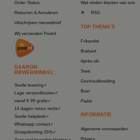
Order Status
Wat vinden klanten van ons
Retouren & Annuleren
RSS
Uitschrijven nieuwsbrief
TOP THEMA'S
Wij verzenden Postnl
Frikandel
Brabant
Après-ski
DAAROM
Swat
BBWEBWINKEL:
Gezinsuitbreiding
Snelle levering✓
Boer
Lage verzendkosten✓
vanaf € 99 gratis✓
Padel
14 dagen retour recht✓
INFORMATIE
Snelle helpdesk✓
Whatsapp contact✓
Algemene voorwaarden
Groepskorting 25%✓
Privacy
Zeer veel tevreden klanten✓