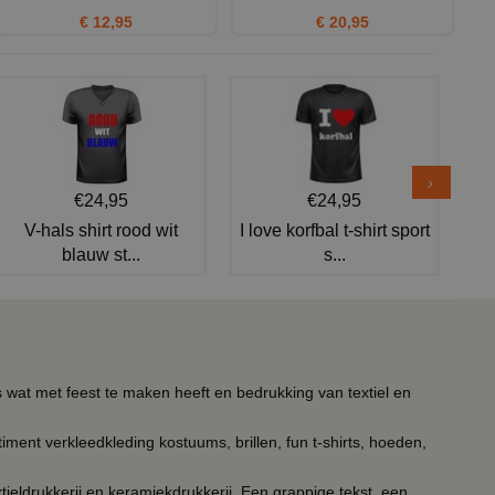
€ 12,95
€ 20,95
€24,95
€24,95
V-hals shirt rood wit
I love korfbal t-shirt sport
blauw st...
s...
s wat met feest te maken heeft en bedrukking van textiel en
timent verkleedkleding kostuums, brillen, fun t-shirts, hoeden,
ieldrukkerij en keramiekdrukkerij. Een grappige tekst, een