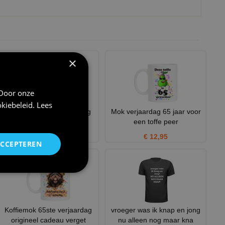
×
 Door onze
kiebeleid
.
Lees
V-hals shirt 65 jaar grappig
Mok verjaardag 65 jaar voor
Verjaardag shirt met
een toffe peer
€ 24,95
€ 12,95
ACCEPTEREN
Koffiemok 65ste verjaardag
vroeger was ik knap en jong
origineel cadeau verget
nu alleen nog maar kna