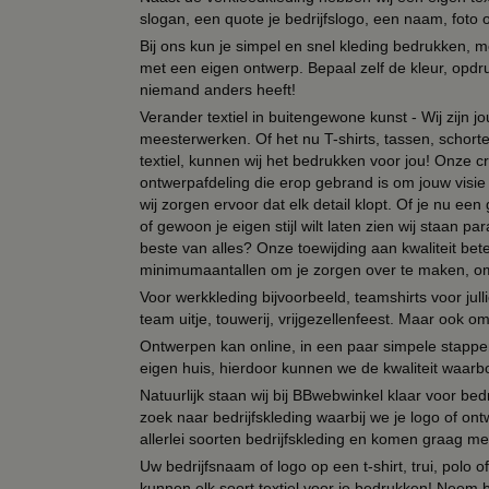
slogan, een quote je bedrijfslogo, een naam, foto 
Bij ons kun je simpel en snel kleding bedrukken, mo
met een eigen ontwerp. Bepaal zelf de kleur, opdr
niemand anders heeft!
Verander textiel in buitengewone kunst - Wij zijn j
meesterwerken. Of het nu T-shirts, tassen, schorten
textiel, kunnen wij het bedrukken voor jou! Onze cr
ontwerpafdeling die erop gebrand is om jouw visie t
wij zorgen ervoor dat elk detail klopt. Of je nu ee
of gewoon je eigen stijl wilt laten zien wij staan
beste van alles? Onze toewijding aan kwaliteit be
minimumaantallen om je zorgen over te maken, omda
Voor werkkleding bijvoorbeeld, teamshirts voor jul
team uitje, touwerij, vrijgezellenfeest. Maar ook 
Ontwerpen kan online, in een paar simpele stappen,
eigen huis, hierdoor kunnen we de kwaliteit waarb
Natuurlijk staan wij bij BBwebwinkel klaar voor be
zoek naar bedrijfskleding waarbij we je logo of ontw
allerlei soorten bedrijfskleding en komen graag me
Uw bedrijfsnaam of logo op een t-shirt, trui, polo
kunnen elk soort textiel voor je bedrukken! Neem b