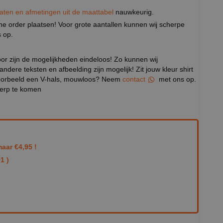
aten en afmetingen uit de maattabel
nauwkeurig.
eine order plaatsen! Voor grote aantallen kunnen wij scherpe
 op.
door zijn de mogelijkheden eindeloos! Zo kunnen wij
 andere teksten en afbeelding zijn mogelijk! Zit jouw kleur shirt
ijvoorbeeld een V-hals, mouwloos? Neem
contact
met ons op.
werp te komen
aar €4,95 !
1 )