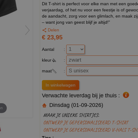
Dit T-shirt is perfect voor elke man met een goe
verjaardag, of het nu voor een feestje is of gew
de aandacht, zorg voor een glimlach, en maak zijn 
– want jong van geest blijf je altijd!"
Delen
€ 23,95
Aantal
:
kleur
:
maat
:
Verwachte leverdag bij je thuis :
Dinsdag (01-09-2026)
en
MAAK JE UNIEKE SHIRTJES:
ONTWERP JE GEPERSONALISEERD T-SHIRT
ONTWERP JE GEPERSONALISEERD V-HALS T-SH
Tips :