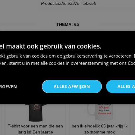
Productcode: 52975 - bbweb
THEMA:
65
 maakt ook gebruik van cookies.
kt gebruik van cookies om de gebruikerservaring te verbeteren.
iken, stemt u in met alle cookies in overeenstemming met ons
Coo
65 jaar verjaardagsmok ouder
Ben ik eindelijk 65 jaar krijg ik
dan het internet
zon grappig T-s
€ 12,95
€ 20,95
ERGEVEN
ALLES AFWIJZEN
ALLES 
T-shirt voor een man die een
ben ik eindelijk 65 jaar krijg ik
jarig is! Een jaartje
zo stomme mok