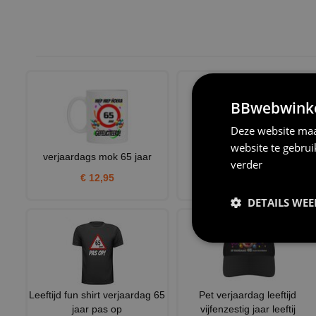
BBwebwinkel
Deze website maa
website te gebru
verjaardags mok 65 jaar
Mok voor verjaardag alle
verder
leeftijden Hoe oud zei je
€ 12,95
€ 12,95
DETAILS WE
Leeftijd fun shirt verjaardag 65
Pet verjaardag leeftijd
jaar pas op
vijfenzestig jaar leeftij