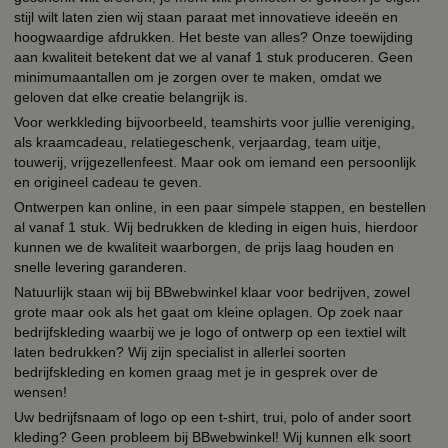
stijl wilt laten zien wij staan paraat met innovatieve ideeën en
hoogwaardige afdrukken. Het beste van alles? Onze toewijding
aan kwaliteit betekent dat we al vanaf 1 stuk produceren. Geen
minimumaantallen om je zorgen over te maken, omdat we
geloven dat elke creatie belangrijk is.
Voor werkkleding bijvoorbeeld, teamshirts voor jullie vereniging,
als kraamcadeau, relatiegeschenk, verjaardag, team uitje,
touwerij, vrijgezellenfeest. Maar ook om iemand een persoonlijk
en origineel cadeau te geven.
Ontwerpen kan online, in een paar simpele stappen, en bestellen
al vanaf 1 stuk. Wij bedrukken de kleding in eigen huis, hierdoor
kunnen we de kwaliteit waarborgen, de prijs laag houden en
snelle levering garanderen.
Natuurlijk staan wij bij BBwebwinkel klaar voor bedrijven, zowel
grote maar ook als het gaat om kleine oplagen. Op zoek naar
bedrijfskleding waarbij we je logo of ontwerp op een textiel wilt
laten bedrukken? Wij zijn specialist in allerlei soorten
bedrijfskleding en komen graag met je in gesprek over de
wensen!
Uw bedrijfsnaam of logo op een t-shirt, trui, polo of ander soort
kleding? Geen probleem bij BBwebwinkel! Wij kunnen elk soort