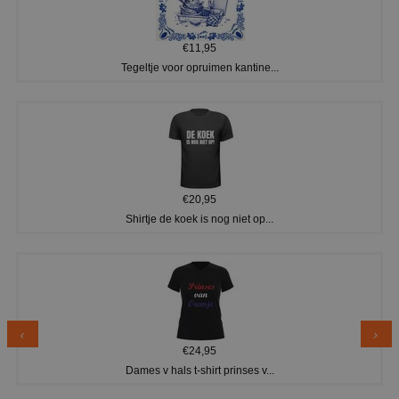
€11,95
Tegeltje voor opruimen kantine...
€20,95
Shirtje de koek is nog niet op...
€24,95
Dames v hals t-shirt prinses v...