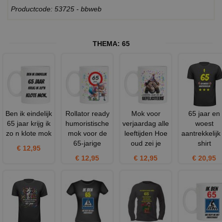
Productcode: 53725 - bbweb
THEMA:
65
Ben ik eindelijk
Rollator ready
Mok voor
65 jaar en
65 jaar krijg ik
humoristische
verjaardag alle
woest
zo n klote mok
mok voor de
leeftijden Hoe
aantrekkelijk 
65-jarige
oud zei je
shirt
€ 12,95
€ 12,95
€ 12,95
€ 20,95