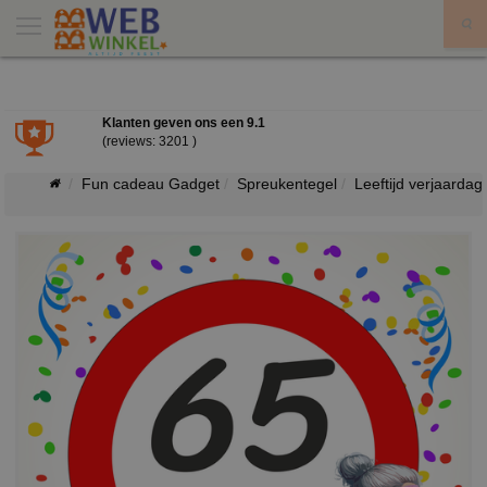
X
Klanten geven ons een
9.1
(reviews: 3201 )
Fun cadeau Gadget
Spreukentegel
Leeftijd verjaardag