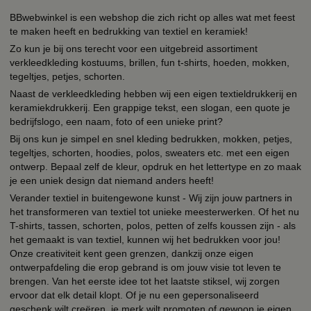
BBwebwinkel is een webshop die zich richt op alles wat met feest
te maken heeft en bedrukking van textiel en keramiek!
Zo kun je bij ons terecht voor een uitgebreid assortiment
verkleedkleding kostuums, brillen, fun t-shirts, hoeden, mokken,
tegeltjes, petjes, schorten.
Naast de verkleedkleding hebben wij een eigen textieldrukkerij en
keramiekdrukkerij. Een grappige tekst, een slogan, een quote je
bedrijfslogo, een naam, foto of een unieke print?
Bij ons kun je simpel en snel kleding bedrukken, mokken, petjes,
tegeltjes, schorten, hoodies, polos, sweaters etc. met een eigen
ontwerp. Bepaal zelf de kleur, opdruk en het lettertype en zo maak
je een uniek design dat niemand anders heeft!
Verander textiel in buitengewone kunst - Wij zijn jouw partners in
het transformeren van textiel tot unieke meesterwerken. Of het nu
T-shirts, tassen, schorten, polos, petten of zelfs koussen zijn - als
het gemaakt is van textiel, kunnen wij het bedrukken voor jou!
Onze creativiteit kent geen grenzen, dankzij onze eigen
ontwerpafdeling die erop gebrand is om jouw visie tot leven te
brengen. Van het eerste idee tot het laatste stiksel, wij zorgen
ervoor dat elk detail klopt. Of je nu een gepersonaliseerd
geschenk wilt creëren, je merk wilt promoten of gewoon je eigen