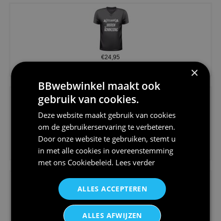
€24,95
Koningsdag shirt heren v-hals ...
×
BBwebwinkel maakt ook
gebruik van cookies.
Deze website maakt gebruik van cookies
om de gebruikerservaring te verbeteren.
Door onze website te gebruiken, stemt u
€24,95
in met alle cookies in overeenstemming
V-hals shirt rood wit blauw st...
met ons
Cookiebeleid
.
Lees verder
ALLES ACCEPTEREN
ALLES AFWIJZEN