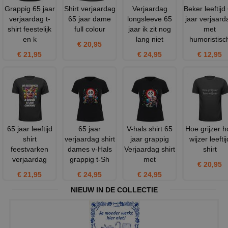
Grappig 65 jaar
Shirt verjaardag
Verjaardag
Beker leeftijd
verjaardag t-
65 jaar dame
longsleeve 65
jaar verjaard
shirt feestelijk
full colour
jaar ik zit nog
met
en k
lang niet
humoristisc
€ 20,95
€ 21,95
€ 24,95
€ 12,95
65 jaar leeftijd
65 jaar
V-hals shirt 65
Hoe grijzer h
shirt
verjaardag shirt
jaar grappig
wijzer leeftij
feestvarken
dames v-Hals
Verjaardag shirt
shirt
verjaardag
grappig t-Sh
met
€ 20,95
€ 21,95
€ 24,95
€ 24,95
NIEUW IN DE COLLECTIE