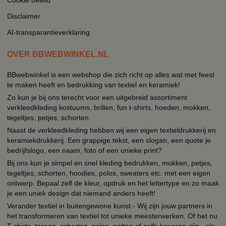
Disclaimer
AI-transparantieverklaring
OVER BBWEBWINKEL.NL
BBwebwinkel is een webshop die zich richt op alles wat met feest
te maken heeft en bedrukking van textiel en keramiek!
Zo kun je bij ons terecht voor een uitgebreid assortiment
verkleedkleding kostuums, brillen, fun t-shirts, hoeden, mokken,
tegeltjes, petjes, schorten.
Naast de verkleedkleding hebben wij een eigen textieldrukkerij en
keramiekdrukkerij. Een grappige tekst, een slogan, een quote je
bedrijfslogo, een naam, foto of een unieke print?
Bij ons kun je simpel en snel kleding bedrukken, mokken, petjes,
tegeltjes, schorten, hoodies, polos, sweaters etc. met een eigen
ontwerp. Bepaal zelf de kleur, opdruk en het lettertype en zo maak
je een uniek design dat niemand anders heeft!
Verander textiel in buitengewone kunst - Wij zijn jouw partners in
het transformeren van textiel tot unieke meesterwerken. Of het nu
T-shirts, tassen, schorten, polos, petten of zelfs koussen zijn - als