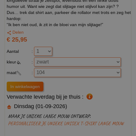
longsleeve straal je zelfspot, levenslust en een flinke dosis
humor uit. Want wie zegt dat slijtage niet stijlvol kan zijn? ?
Dus… trek dat shirt aan, parkeer die rollator met trots en zeg het
hardop:
“Ik ben niet oud, ik zit in de bloei van mijn slijtage!”
Delen
€ 25,95
Aantal
:
kleur
:
maat
:
Verwachte leverdag bij je thuis :
Dinsdag (01-09-2026)
MAAK JE UNIEKE LANGE MOUW ONTWERP:
PERSONALISEER JE UNIEKE UNISEX T-SHIRT LANGE MOUW