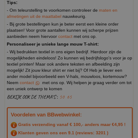
Tips:
- Om teleurstelling te voorkomen controleer de
maten en
afmetingen uit de maattabel
nauwkeurig.
- Bij grote bestellingen kun je beter eerst een kleine order
plaatsen! Voor grote aantallen kunnen wij scherpe prijzen
aanbieden neem hiervoor
contact
met ons op.
Personaliseer je unieke lange mouw T-shirt:
- Wij bedrukken textiel in ons eigen bedrijf. Hierdoor zijn de
mogelijkheden eindeloos! Zo kunnen wij bedrijfslogo's voor je op
textiel printen! Maar ook andere teksten en afbeelding zijn
mogelijk! Zit jouw kleur shirt er niet bij? Of Heb je liever een
ander model bijvoorbeeld een V-hals, mouwloos, kortemouw?
Neem
contact
met ons op. Wij helpen je graag verder om tot
een uniek ontwerp te komen
BEKIJK OOK DE THEMA'S :
50
65
Voordelen van BBwebwinkel:
Gratis verzending vanaf € 100,- anders maar €4,95 !
Klanten geven ons een
9.1
(reviews: 3201 )