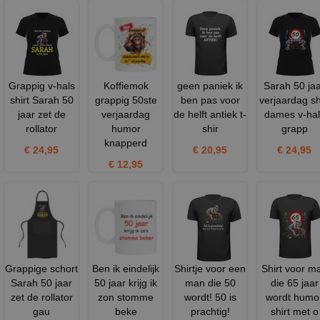
Grappig v-hals
Koffiemok
geen paniek ik
Sarah 50 ja
shirt Sarah 50
grappig 50ste
ben pas voor
verjaardag sh
jaar zet de
verjaardag
de helft antiek t-
dames v-hal
rollator
humor
shir
grapp
knapperd
€ 24,95
€ 20,95
€ 24,95
€ 12,95
Grappige schort
Ben ik eindelijk
Shirtje voor een
Shirt voor m
Sarah 50 jaar
50 jaar krijg ik
man die 50
die 65 jaar
zet de rollator
zon stomme
wordt! 50 is
wordt humo
gau
beke
prachtig!
shirt met o