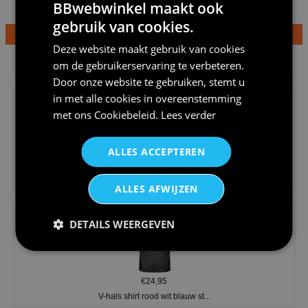
BBwebwinkel maakt ook
gebruik van cookies.
Deze website maakt gebruik van cookies
€24,95
Dames v hals t-shirt prinses v...
om de gebruikerservaring te verbeteren.
Door onze website te gebruiken, stemt u
in met alle cookies in overeenstemming
met ons
Cookiebeleid
.
Lees verder
ALLES ACCEPTEREN
€24,95
Koningsdag shirt heren v-hals ...
ALLES AFWIJZEN
DETAILS WEERGEVEN
€24,95
V-hals shirt rood wit blauw st...