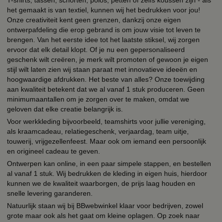
het gemaakt is van textiel, kunnen wij het bedrukken voor jou!
Onze creativiteit kent geen grenzen, dankzij onze eigen
ontwerpafdeling die erop gebrand is om jouw visie tot leven te
brengen. Van het eerste idee tot het laatste stiksel, wij zorgen
ervoor dat elk detail klopt. Of je nu een gepersonaliseerd
geschenk wilt creëren, je merk wilt promoten of gewoon je eigen
stijl wilt laten zien wij staan paraat met innovatieve ideeën en
hoogwaardige afdrukken. Het beste van alles? Onze toewijding
aan kwaliteit betekent dat we al vanaf 1 stuk produceren. Geen
minimumaantallen om je zorgen over te maken, omdat we
geloven dat elke creatie belangrijk is.
Voor werkkleding bijvoorbeeld, teamshirts voor jullie vereniging,
als kraamcadeau, relatiegeschenk, verjaardag, team uitje,
touwerij, vrijgezellenfeest. Maar ook om iemand een persoonlijk
en origineel cadeau te geven.
Ontwerpen kan online, in een paar simpele stappen, en bestellen
al vanaf 1 stuk. Wij bedrukken de kleding in eigen huis, hierdoor
kunnen we de kwaliteit waarborgen, de prijs laag houden en
snelle levering garanderen.
Natuurlijk staan wij bij BBwebwinkel klaar voor bedrijven, zowel
grote maar ook als het gaat om kleine oplagen. Op zoek naar