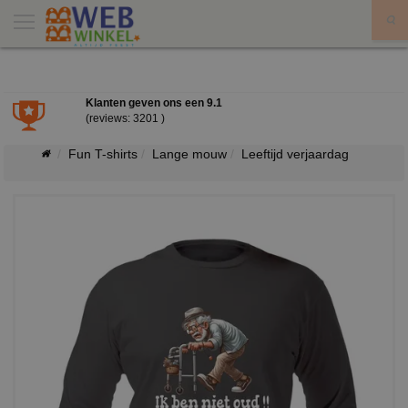
X
Klanten geven ons een
9.1
(reviews: 3201 )
Fun T-shirts
Lange mouw
Leeftijd verjaardag