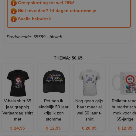
Groepskorting tot wel 25%!
Niet tevreden? 14 dagen retourtermijn
Snelle helpdesk
Productcode: 55589 - bbweb
THEMA:
50
,
65
V-hals shirt 65
Pet ben ik
Nog geen grijs
Rollator rea
jaar grappig
eindelijk 50 jaar
haar maar al
humoristisc
Verjaardag shirt
krijg ik zon
wel 50 jaar t-
mok voor d
met
stomme
shirt
65-jarige
€ 24,95
€ 12,95
€ 20,95
€ 12,95