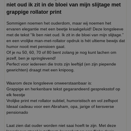
niet oud ik zit in de bloei van mijn slijtage met
grappige rollator print
Sommigen noemen het ouderdom, maar wij noemen het
ervaren elegantie met een beetje kraakgeluid! Deze longsleeve
met de tekst “Ik ben niet oud. Ik zit in de bloei van mijn slijtage.”
en een vrolijke man-met-rollator opdruk is hét ultieme bewijs dat
humor nooit met pensioen gaat.
Of je nu 50, 60, 70 of 80 bent zolang je nog kunt lachen om
jezelf, ben je springlevend!
Perfect voor iedereen die trots zijn leeftijd (en zijn piepende
gewrichten) draagt met een knipoog.
Waarom deze longsleeve onweerstaanbaar is:
Grappige en herkenbare tekst gegarandeerd gespreksstof op
elk feestje
Vrolijke print met rollator subtiel, humoristisch en vol zelfspot
Ideaal cadeau voor een Abraham, opa, jarige of kersverse
pensionado
Laat zien dat ouder worden niet saai hoeft te zijn. Met deze