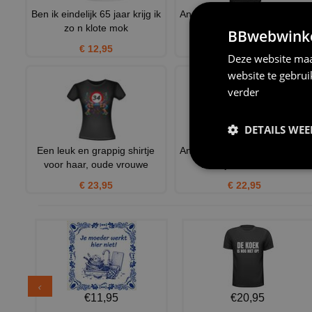
Ben ik eindelijk 65 jaar krijg ik
Anno 2019 Verjaardag T-shirt
zo n klote mok
bouwjaar 2019 shirt
BBwebwinkel
€ 12,95
€ 22,95
Deze website maa
website te gebru
verder
DETAILS WE
Een leuk en grappig shirtje
Anno 1933 Verjaardag T-shirt
voor haar, oude vrouwe
bouwjaar 1933 shirt
€ 23,95
€ 22,95
€11,95
€20,95