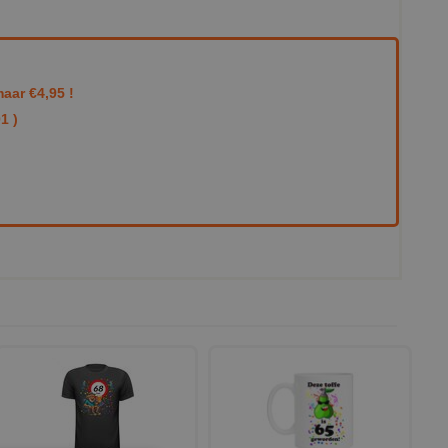
aar €4,95 !
1 )