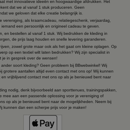
 paraat met innovatieve ideeën en hoogwaardige afdrukken. Het
tekent dat we al vanaf 1 stuk produceren. Geen
t we geloven dat elke creatie belangrijk is.
lie vereniging, als kraamcadeau, relatiegeschenk, verjaardag,
om iemand een persoonlijk en origineel cadeau te geven.
 en bestellen al vanaf 1 stuk. Wij bedrukken de kleding in
orgen, de prijs laag houden en snelle levering garanderen.
drijven, zowel grote maar ook als het gaat om kleine oplagen. Op
erp op een textiel wilt laten bedrukken? Wij zijn specialist in
t je in gesprek over de wensen!
 of ander soort kleding? Geen probleem bij BBwebwinkel! Wij
ij grotere aantallen altijd even contact met ons op! Wij kunnen
en vrijblijvend contact met ons op als je benieuwd bent naar
ing nodig, denk bijvoorbeeld aan sporttenues, trainingspakken,
e mee aan een passende oplossing voor je vereniging of
 ons op als je benieuwd bent naar de mogelijkheden. Neem bij
Wij kunnen dan een scherpe prijs voor je maken!