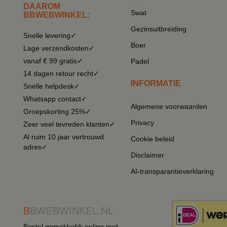
DAAROM
Swat
BBWEBWINKEL:
Gezinsuitbreiding
Snelle levering✓
Boer
Lage verzendkosten✓
vanaf € 99 gratis✓
Padel
14 dagen retour recht✓
INFORMATIE
Snelle helpdesk✓
Whatsapp contact✓
Algemene voorwaarden
Groepskorting 25%✓
Privacy
Zeer veel tevreden klanten✓
Al ruim 10 jaar vertrouwd
Cookie beleid
adres✓
Disclaimer
AI-transparantieverklaring
B
BWEBWINKEL.NL
Bestel gemakkelijk online met