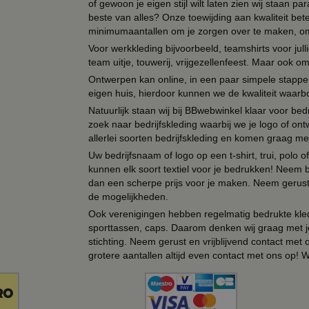
of gewoon je eigen stijl wilt laten zien wij staan
beste van alles? Onze toewijding aan kwaliteit be
minimumaantallen om je zorgen over te maken, omda
Voor werkkleding bijvoorbeeld, teamshirts voor jul
team uitje, touwerij, vrijgezellenfeest. Maar ook 
Ontwerpen kan online, in een paar simpele stappen,
eigen huis, hierdoor kunnen we de kwaliteit waarb
Natuurlijk staan wij bij BBwebwinkel klaar voor be
zoek naar bedrijfskleding waarbij we je logo of ontw
allerlei soorten bedrijfskleding en komen graag me
Uw bedrijfsnaam of logo op een t-shirt, trui, polo
kunnen elk soort textiel voor je bedrukken! Neem b
dan een scherpe prijs voor je maken. Neem gerust 
de mogelijkheden.
Ook verenigingen hebben regelmatig bedrukte kled
sporttassen, caps. Daarom denken wij graag met j
stichting. Neem gerust en vrijblijvend contact met
grotere aantallen altijd even contact met ons op! 