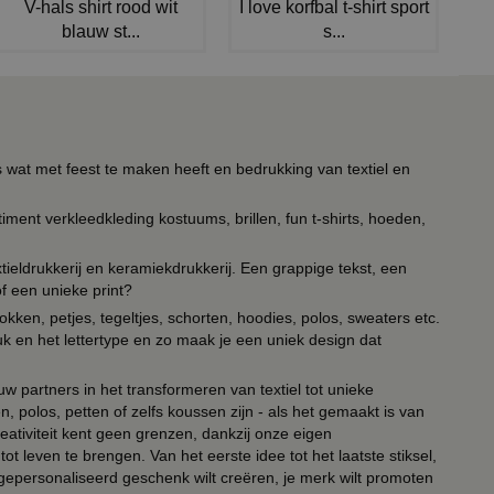
V-hals shirt rood wit
I love korfbal t-shirt sport
blauw st...
s...
s wat met feest te maken heeft en bedrukking van textiel en
timent verkleedkleding kostuums, brillen, fun t-shirts, hoeden,
ieldrukkerij en keramiekdrukkerij. Een grappige tekst, een
of een unieke print?
kken, petjes, tegeltjes, schorten, hoodies, polos, sweaters etc.
uk en het lettertype en zo maak je een uniek design dat
ouw partners in het transformeren van textiel tot unieke
, polos, petten of zelfs koussen zijn - als het gemaakt is van
eativiteit kent geen grenzen, dankzij onze eigen
ot leven te brengen. Van het eerste idee tot het laatste stiksel,
n gepersonaliseerd geschenk wilt creëren, je merk wilt promoten