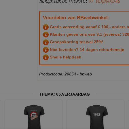
BEKIJK OOK DE THEMA'S :
65
VERJAARDAG
Voordelen van BBwebwinkel:
Gratis verzending vanaf € 100,- anders m
Klanten geven ons een
9.1
(reviews: 320
Groepskorting tot wel 25%!
Niet tevreden? 14 dagen retourtermijn
Snelle helpdesk
Productcode: 29854 - bbweb
THEMA:
65
,
VERJAARDAG