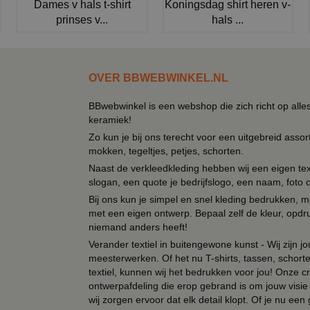
Dames v hals t-shirt
Koningsdag shirt heren v-
prinses v...
hals ...
OVER BBWEBWINKEL.NL
BBwebwinkel is een webshop die zich richt op alle
keramiek!
Zo kun je bij ons terecht voor een uitgebreid assor
mokken, tegeltjes, petjes, schorten.
Naast de verkleedkleding hebben wij een eigen text
slogan, een quote je bedrijfslogo, een naam, foto 
Bij ons kun je simpel en snel kleding bedrukken, mo
met een eigen ontwerp. Bepaal zelf de kleur, opdr
niemand anders heeft!
Verander textiel in buitengewone kunst - Wij zijn j
meesterwerken. Of het nu T-shirts, tassen, schorten
textiel, kunnen wij het bedrukken voor jou! Onze cr
ontwerpafdeling die erop gebrand is om jouw visie t
wij zorgen ervoor dat elk detail klopt. Of je nu ee