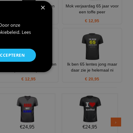
×
Verjaardagsshirt voor heren
Mok verjaardag 65 jaar voor
Humoristisch T-shirt 6
een toffe peer
€ 24,95
€ 12,95
 Door onze
kiebeleid
.
Lees
ACCEPTEREN
Mok verjaardag leeftijd vijftien
Ik ben 65 lentes jong maar
jaar feestelijk e
daar zie je helemaal ni
€ 12,95
€ 20,95
€24,95
€24,95