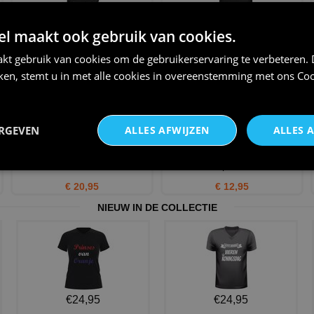
Verjaardag shirt geboren in het
Shirt vintage cijfers met jaartal
jaar 1940
1962
 maakt ook gebruik van cookies.
€ 20,95
€ 20,95
kt gebruik van cookies om de gebruikerservaring te verbeteren.
iken, stemt u in met alle cookies in overeenstemming met ons
Coo
ERGEVEN
ALLES AFWIJZEN
ALLES 
verjaardags T-shirt 5 jaar
Koffiebeker met getal 4 als
verkeersbord
opdruk
€ 20,95
€ 12,95
NIEUW IN DE COLLECTIE
€24,95
€24,95