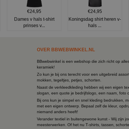
€24,95
€24,95
Dames v hals t-shirt
Koningsdag shirt heren v-
prinses v...
hals ...
OVER BBWEBWINKEL.NL
BBwebwinkel is een webshop die zich richt op alle
keramiek!
Zo kun je bij ons terecht voor een uitgebreid assor
mokken, tegeltjes, petjes, schorten.
Naast de verkleedkleding hebben wij een eigen text
slogan, een quote je bedrijfslogo, een naam, foto 
Bij ons kun je simpel en snel kleding bedrukken, mo
met een eigen ontwerp. Bepaal zelf de kleur, opdr
niemand anders heeft!
Verander textiel in buitengewone kunst - Wij zijn j
meesterwerken. Of het nu T-shirts, tassen, schorten