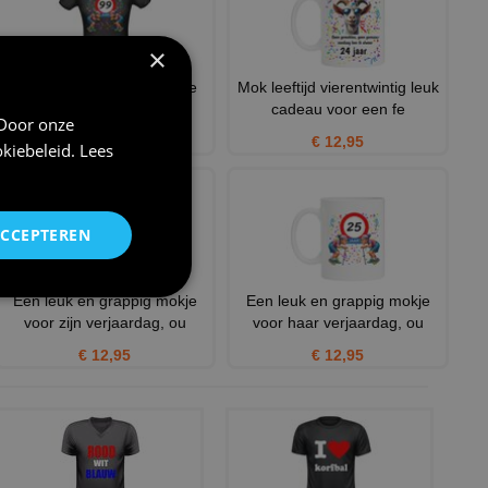
×
Een leuk en grappig shirtje
Mok leeftijd vierentwintig leuk
voor haar, oude vrouwe
cadeau voor een fe
 Door onze
€ 23,95
€ 12,95
kiebeleid
.
Lees
ACCEPTEREN
Een leuk en grappig mokje
Een leuk en grappig mokje
voor zijn verjaardag, ou
voor haar verjaardag, ou
€ 12,95
€ 12,95