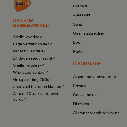
Brabant
Après-ski
DAAROM
Swat
BBWEBWINKEL:
Gezinsuitbreiding
Snelle levering✓
Boer
Lage verzendkosten✓
vanaf € 99 gratis✓
Padel
14 dagen retour recht✓
INFORMATIE
Snelle helpdesk✓
Whatsapp contact✓
Algemene voorwaarden
Groepskorting 25%✓
Privacy
Zeer veel tevreden klanten✓
Al ruim 10 jaar vertrouwd
Cookie beleid
adres✓
Disclaimer
AI-transparantieverklaring