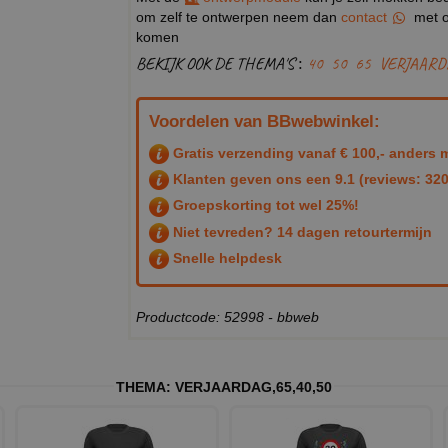
om zelf te ontwerpen neem dan
contact
met o
komen
BEKIJK OOK DE THEMA'S :
40
50
65
VERJAARD
Voordelen van BBwebwinkel:
Gratis verzending vanaf € 100,- anders m
Klanten geven ons een
9.1
(reviews: 320
Groepskorting tot wel 25%!
Niet tevreden? 14 dagen retourtermijn
Snelle helpdesk
Productcode: 52998 - bbweb
THEMA:
VERJAARDAG
,
65
,
40
,
50