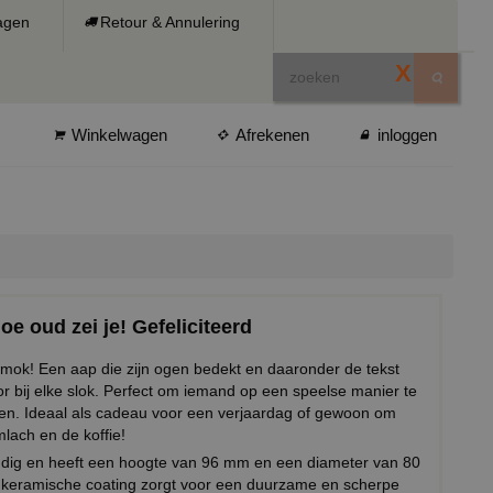
ragen
Retour & Annulering
X
Winkelwagen
Afrekenen
inloggen
oe oud zei je! Gefeliciteerd
 mok! Een aap die zijn ogen bedekt en daaronder de tekst
or bij elke slok. Perfect om iemand op een speelse manier te
pogen. Ideaal als cadeau voor een verjaardag of gewoon om
mlach en de koffie!
ndig en heeft een hoogte van 96 mm en een diameter van 80
keramische coating zorgt voor een duurzame en scherpe