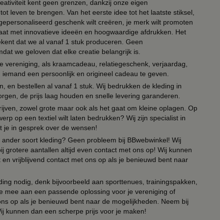
eativiteit kent geen grenzen, dankzij onze eigen
ot leven te brengen. Van het eerste idee tot het laatste stiksel,
n gepersonaliseerd geschenk wilt creëren, je merk wilt promoten
 paraat met innovatieve ideeën en hoogwaardige afdrukken. Het
tekent dat we al vanaf 1 stuk produceren. Geen
t we geloven dat elke creatie belangrijk is.
lie vereniging, als kraamcadeau, relatiegeschenk, verjaardag,
om iemand een persoonlijk en origineel cadeau te geven.
 en bestellen al vanaf 1 stuk. Wij bedrukken de kleding in
orgen, de prijs laag houden en snelle levering garanderen.
drijven, zowel grote maar ook als het gaat om kleine oplagen. Op
erp op een textiel wilt laten bedrukken? Wij zijn specialist in
t je in gesprek over de wensen!
 of ander soort kleding? Geen probleem bij BBwebwinkel! Wij
ij grotere aantallen altijd even contact met ons op! Wij kunnen
en vrijblijvend contact met ons op als je benieuwd bent naar
ing nodig, denk bijvoorbeeld aan sporttenues, trainingspakken,
e mee aan een passende oplossing voor je vereniging of
 ons op als je benieuwd bent naar de mogelijkheden. Neem bij
Wij kunnen dan een scherpe prijs voor je maken!