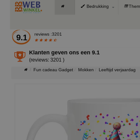
Bedrukking
Them
reviews :3201
9.1
Klanten geven ons een
9.1
(reviews: 3201 )
Fun cadeau Gadget
Mokken
Leeftijd verjaardag