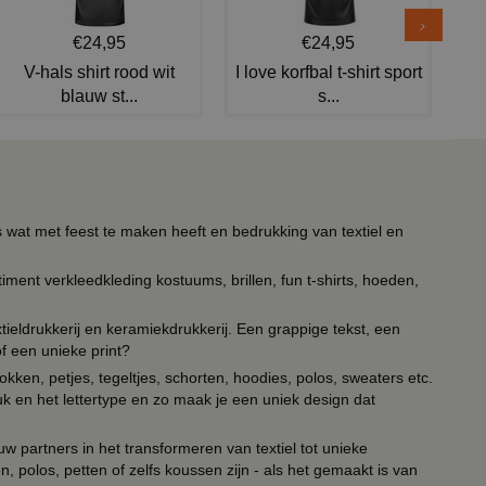
€24,95
€24,95
V-hals shirt rood wit
I love korfbal t-shirt sport
blauw st...
s...
s wat met feest te maken heeft en bedrukking van textiel en
timent verkleedkleding kostuums, brillen, fun t-shirts, hoeden,
ieldrukkerij en keramiekdrukkerij. Een grappige tekst, een
of een unieke print?
kken, petjes, tegeltjes, schorten, hoodies, polos, sweaters etc.
uk en het lettertype en zo maak je een uniek design dat
ouw partners in het transformeren van textiel tot unieke
, polos, petten of zelfs koussen zijn - als het gemaakt is van