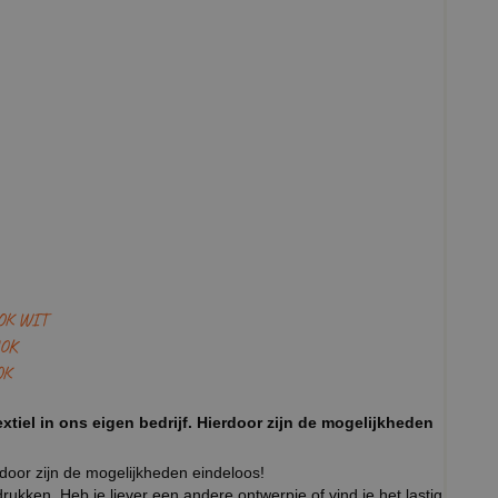
OK WIT
OK
OK
xtiel in ons eigen bedrijf. Hierdoor zijn de mogelijkheden
rdoor zijn de mogelijkheden eindeloos!
ukken. Heb je liever een andere ontwerpje of vind je het lastig