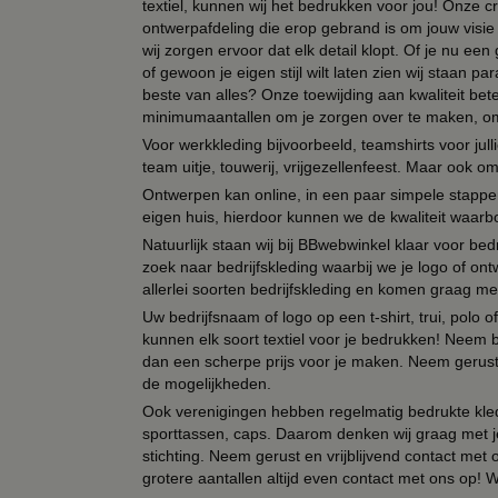
textiel, kunnen wij het bedrukken voor jou! Onze cr
ontwerpafdeling die erop gebrand is om jouw visie t
wij zorgen ervoor dat elk detail klopt. Of je nu ee
of gewoon je eigen stijl wilt laten zien wij staan
beste van alles? Onze toewijding aan kwaliteit be
minimumaantallen om je zorgen over te maken, omda
Voor werkkleding bijvoorbeeld, teamshirts voor jul
team uitje, touwerij, vrijgezellenfeest. Maar ook 
Ontwerpen kan online, in een paar simpele stappen,
eigen huis, hierdoor kunnen we de kwaliteit waarb
Natuurlijk staan wij bij BBwebwinkel klaar voor be
zoek naar bedrijfskleding waarbij we je logo of ontw
allerlei soorten bedrijfskleding en komen graag me
Uw bedrijfsnaam of logo op een t-shirt, trui, polo
kunnen elk soort textiel voor je bedrukken! Neem b
dan een scherpe prijs voor je maken. Neem gerust 
de mogelijkheden.
Ook verenigingen hebben regelmatig bedrukte kled
sporttassen, caps. Daarom denken wij graag met j
stichting. Neem gerust en vrijblijvend contact met
grotere aantallen altijd even contact met ons op! 