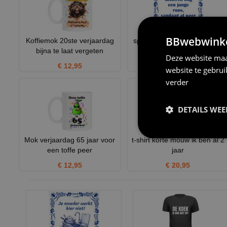
BBwebwinkel
Koffiemok 20ste verjaardag
spreukentegel Gisteren nog
bijna te laat vergeten
een jonge roos vandaag
Deze website maa
€ 12,95
€ 11,95
website te gebru
verder
DETAILS WE
Mok verjaardag 65 jaar voor
t-shirt korte mouw ik ben al 2
een toffe peer
jaar
€ 12,95
€ 20,95