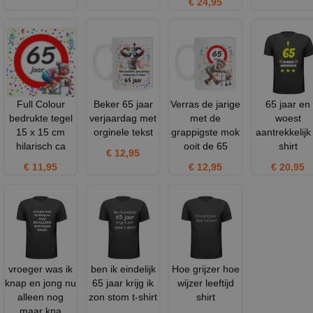
€ 24,95
Full Colour
Beker 65 jaar
Verras de jarige
65 jaar en
bedrukte tegel
verjaardag met
met de
woest
15 x 15 cm
orginele tekst
grappigste mok
aantrekkelijk 
hilarisch ca
ooit de 65
shirt
€ 12,95
€ 11,95
€ 12,95
€ 20,95
vroeger was ik
ben ik eindelijk
Hoe grijzer hoe
knap en jong nu
65 jaar krijg ik
wijzer leeftijd
alleen nog
zon stom t-shirt
shirt
maar kna