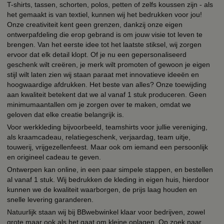
T-shirts, tassen, schorten, polos, petten of zelfs koussen zijn - als
het gemaakt is van textiel, kunnen wij het bedrukken voor jou!
Onze creativiteit kent geen grenzen, dankzij onze eigen
ontwerpafdeling die erop gebrand is om jouw visie tot leven te
brengen. Van het eerste idee tot het laatste stiksel, wij zorgen
ervoor dat elk detail klopt. Of je nu een gepersonaliseerd
geschenk wilt creëren, je merk wilt promoten of gewoon je eigen
stijl wilt laten zien wij staan paraat met innovatieve ideeën en
hoogwaardige afdrukken. Het beste van alles? Onze toewijding
aan kwaliteit betekent dat we al vanaf 1 stuk produceren. Geen
minimumaantallen om je zorgen over te maken, omdat we
geloven dat elke creatie belangrijk is.
Voor werkkleding bijvoorbeeld, teamshirts voor jullie vereniging,
als kraamcadeau, relatiegeschenk, verjaardag, team uitje,
touwerij, vrijgezellenfeest. Maar ook om iemand een persoonlijk
en origineel cadeau te geven.
Ontwerpen kan online, in een paar simpele stappen, en bestellen
al vanaf 1 stuk. Wij bedrukken de kleding in eigen huis, hierdoor
kunnen we de kwaliteit waarborgen, de prijs laag houden en
snelle levering garanderen.
Natuurlijk staan wij bij BBwebwinkel klaar voor bedrijven, zowel
grote maar ook als het gaat om kleine oplagen. Op zoek naar