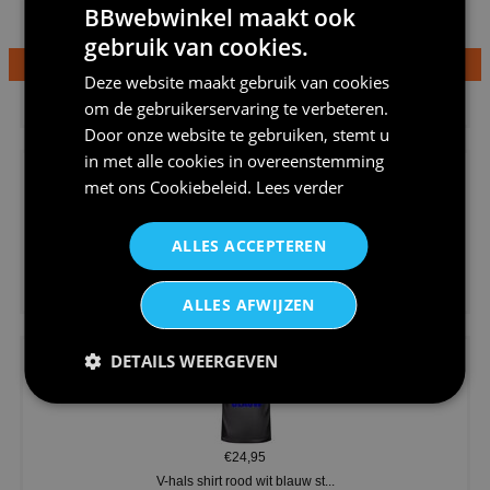
BBwebwinkel maakt ook
gebruik van cookies.
Deze website maakt gebruik van cookies
€24,95
om de gebruikerservaring te verbeteren.
Dames v hals t-shirt prinses v...
Door onze website te gebruiken, stemt u
in met alle cookies in overeenstemming
met ons
Cookiebeleid
.
Lees verder
ALLES ACCEPTEREN
€24,95
Koningsdag shirt heren v-hals ...
ALLES AFWIJZEN
DETAILS WEERGEVEN
€24,95
V-hals shirt rood wit blauw st...