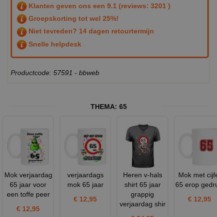
Klanten geven ons een
9.1
(reviews: 3201 )
Groepskorting tot wel 25%!
Niet tevreden? 14 dagen retourtermijn
Snelle helpdesk
Productcode: 57591 - bbweb
THEMA:
65
Mok verjaardag
verjaardags
Heren v-hals
Mok met cijf
65 jaar voor
mok 65 jaar
shirt 65 jaar
65 erop gedr
een toffe peer
grappig
€ 12,95
€ 12,95
verjaardag shir
€ 12,95