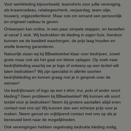
Voor werkkleding bijvoorbeeld, teamshirts voor jullie vereniging,
als kraamcadeau, relatiegeschenk, verjaardag, team uitje,
touwerij, vrijgezellenfeest. Maar ook om iemand een persoonlijk
en origineel cadeau te geven.
Ontwerpen kan online, in een paar simpele stappen, en bestellen
al vanaf 1 stuk. Wij bedrukken de kleding in eigen huis, hierdoor
kunnen we de kwaliteit waarborgen, de prijs laag houden en
snelle levering garanderen.
Natuurlijk staan wij bij BBwebwinkel klaar voor bedrijven, zowel
grote maar ook als het gaat om kleine oplagen. Op zoek naar
bedrijfskleding waarbij we je logo of ontwerp op een textiel wilt
laten bedrukken? Wij zijn specialist in allerlei soorten
bedrijfskleding en komen graag met je in gesprek over de
wensen!
Uw bedrijfsnaam of logo op een t-shirt, trui, polo of ander soort
kleding? Geen probleem bij BBwebwinkel! Wij kunnen elk soort
textiel voor je bedrukken! Neem bij grotere aantallen altijd even
contact met ons op! Wij kunnen dan een scherpe prijs voor je
maken. Neem gerust en vrijblijvend contact met ons op als je
benieuwd bent naar de mogelijkheden.
Ook verenigingen hebben regelmatig bedrukte kleding nodig,