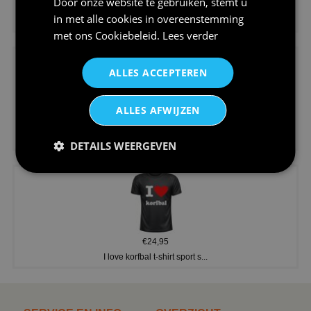
Door onze website te gebruiken, stemt u
€24,95
in met alle cookies in overeenstemming
Koningsdag shirt heren v-hals ...
met ons
Cookiebeleid
.
Lees verder
ALLES ACCEPTEREN
ALLES AFWIJZEN
€24,95
V-hals shirt rood wit blauw st...
DETAILS WEERGEVEN
€24,95
I love korfbal t-shirt sport s...