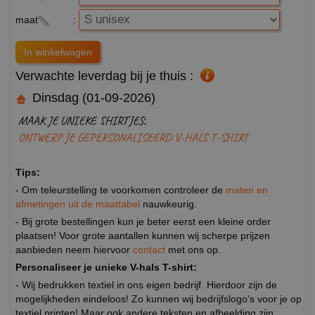
maat
:
Verwachte leverdag bij je thuis :
Dinsdag (01-09-2026)
MAAK JE UNIEKE SHIRTJES:
ONTWERP JE GEPERSONALISEERD V-HALS T-SHIRT
Tips:
- Om teleurstelling te voorkomen controleer de
maten en
afmetingen uit de maattabel
nauwkeurig.
- Bij grote bestellingen kun je beter eerst een kleine order
plaatsen! Voor grote aantallen kunnen wij scherpe prijzen
aanbieden neem hiervoor
contact
met ons op.
Personaliseer je unieke V-hals T-shirt:
- Wij bedrukken textiel in ons eigen bedrijf. Hierdoor zijn de
mogelijkheden eindeloos! Zo kunnen wij bedrijfslogo's voor je op
textiel printen! Maar ook andere teksten en afbeelding zijn