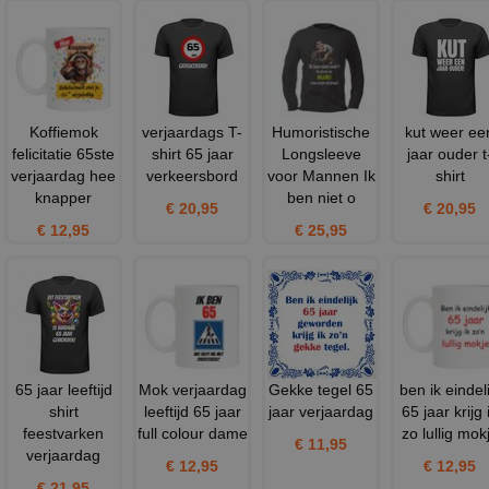
Koffiemok
verjaardags T-
Humoristische
kut weer ee
felicitatie 65ste
shirt 65 jaar
Longsleeve
jaar ouder t
verjaardag hee
verkeersbord
voor Mannen Ik
shirt
knapper
ben niet o
€ 20,95
€ 20,95
€ 12,95
€ 25,95
65 jaar leeftijd
Mok verjaardag
Gekke tegel 65
ben ik eindeli
shirt
leeftijd 65 jaar
jaar verjaardag
65 jaar krijg 
feestvarken
full colour dame
zo lullig mok
€ 11,95
verjaardag
€ 12,95
€ 12,95
€ 21,95