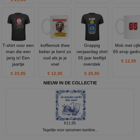
T-shirt voor een
koffiemok thee
Grappig
Mok met cijf
man die een
beker je bent zo
verjaardag shirt
65 erop gedr
jarig is! Een
oud als je je
65 jaar leeftijd
€ 12,95
jaartje
voel
overstek
€ 23,95
€ 12,95
€ 20,95
NIEUW IN DE COLLECTIE
€11,95
Tegeltje voor opruimen kantine...