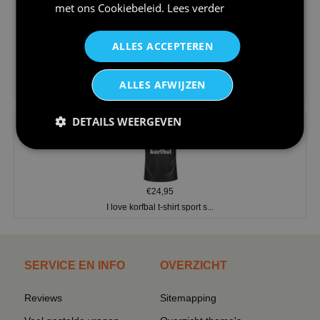
met ons
Cookiebeleid
.
Lees verder
ALLES ACCEPTEREN
€24,95
ALLES AFWIJZEN
V-hals shirt rood wit blauw st...
DETAILS WEERGEVEN
€24,95
I love korfbal t-shirt sport s...
SERVICE EN INFO
OVERZICHT
Reviews
Sitemapping