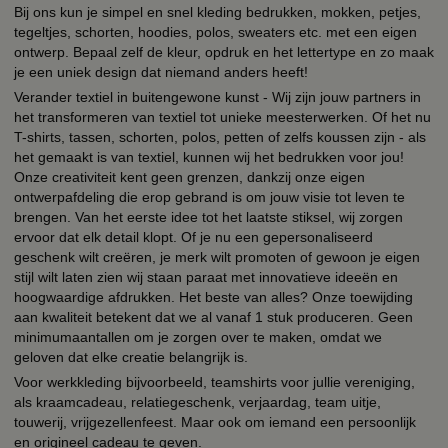
Bij ons kun je simpel en snel kleding bedrukken, mokken, petjes,
tegeltjes, schorten, hoodies, polos, sweaters etc. met een eigen
ontwerp. Bepaal zelf de kleur, opdruk en het lettertype en zo maak
je een uniek design dat niemand anders heeft!
Verander textiel in buitengewone kunst - Wij zijn jouw partners in
het transformeren van textiel tot unieke meesterwerken. Of het nu
T-shirts, tassen, schorten, polos, petten of zelfs koussen zijn - als
het gemaakt is van textiel, kunnen wij het bedrukken voor jou!
Onze creativiteit kent geen grenzen, dankzij onze eigen
ontwerpafdeling die erop gebrand is om jouw visie tot leven te
brengen. Van het eerste idee tot het laatste stiksel, wij zorgen
ervoor dat elk detail klopt. Of je nu een gepersonaliseerd
geschenk wilt creëren, je merk wilt promoten of gewoon je eigen
stijl wilt laten zien wij staan paraat met innovatieve ideeën en
hoogwaardige afdrukken. Het beste van alles? Onze toewijding
aan kwaliteit betekent dat we al vanaf 1 stuk produceren. Geen
minimumaantallen om je zorgen over te maken, omdat we
geloven dat elke creatie belangrijk is.
Voor werkkleding bijvoorbeeld, teamshirts voor jullie vereniging,
als kraamcadeau, relatiegeschenk, verjaardag, team uitje,
touwerij, vrijgezellenfeest. Maar ook om iemand een persoonlijk
en origineel cadeau te geven.