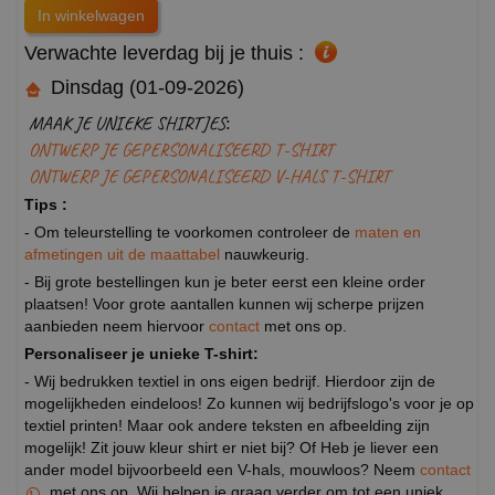
Verwachte leverdag bij je thuis :
Dinsdag (01-09-2026)
MAAK JE UNIEKE SHIRTJES:
ONTWERP JE GEPERSONALISEERD T-SHIRT
ONTWERP JE GEPERSONALISEERD V-HALS T-SHIRT
Tips :
- Om teleurstelling te voorkomen controleer de
maten en
afmetingen uit de maattabel
nauwkeurig.
- Bij grote bestellingen kun je beter eerst een kleine order
plaatsen! Voor grote aantallen kunnen wij scherpe prijzen
aanbieden neem hiervoor
contact
met ons op.
Personaliseer je unieke T-shirt:
- Wij bedrukken textiel in ons eigen bedrijf. Hierdoor zijn de
mogelijkheden eindeloos! Zo kunnen wij bedrijfslogo's voor je op
textiel printen! Maar ook andere teksten en afbeelding zijn
mogelijk! Zit jouw kleur shirt er niet bij? Of Heb je liever een
ander model bijvoorbeeld een V-hals, mouwloos? Neem
contact
met ons op. Wij helpen je graag verder om tot een uniek