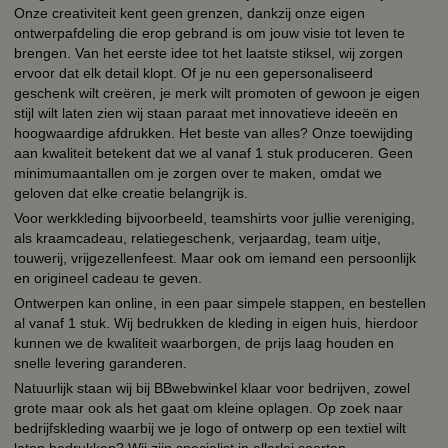
Onze creativiteit kent geen grenzen, dankzij onze eigen
ontwerpafdeling die erop gebrand is om jouw visie tot leven te
brengen. Van het eerste idee tot het laatste stiksel, wij zorgen
ervoor dat elk detail klopt. Of je nu een gepersonaliseerd
geschenk wilt creëren, je merk wilt promoten of gewoon je eigen
stijl wilt laten zien wij staan paraat met innovatieve ideeën en
hoogwaardige afdrukken. Het beste van alles? Onze toewijding
aan kwaliteit betekent dat we al vanaf 1 stuk produceren. Geen
minimumaantallen om je zorgen over te maken, omdat we
geloven dat elke creatie belangrijk is.
Voor werkkleding bijvoorbeeld, teamshirts voor jullie vereniging,
als kraamcadeau, relatiegeschenk, verjaardag, team uitje,
touwerij, vrijgezellenfeest. Maar ook om iemand een persoonlijk
en origineel cadeau te geven.
Ontwerpen kan online, in een paar simpele stappen, en bestellen
al vanaf 1 stuk. Wij bedrukken de kleding in eigen huis, hierdoor
kunnen we de kwaliteit waarborgen, de prijs laag houden en
snelle levering garanderen.
Natuurlijk staan wij bij BBwebwinkel klaar voor bedrijven, zowel
grote maar ook als het gaat om kleine oplagen. Op zoek naar
bedrijfskleding waarbij we je logo of ontwerp op een textiel wilt
laten bedrukken? Wij zijn specialist in allerlei soorten