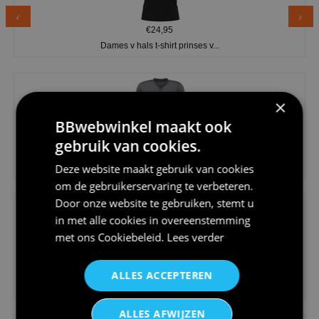
€24,95
Dames v hals t-shirt prinses v...
×
BBwebwinkel maakt ook
gebruik van cookies.
€24,95
Koningsdag shirt heren v-hals ...
Deze website maakt gebruik van cookies
om de gebruikerservaring te verbeteren.
Door onze website te gebruiken, stemt u
in met alle cookies in overeenstemming
met ons
Cookiebeleid
.
Lees verder
€24,95
ALLES ACCEPTEREN
V-hals shirt rood wit blauw st...
ALLES AFWIJZEN