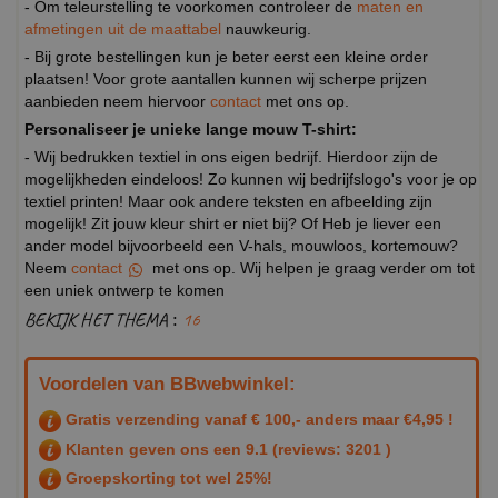
- Om teleurstelling te voorkomen controleer de
maten en
afmetingen uit de maattabel
nauwkeurig.
- Bij grote bestellingen kun je beter eerst een kleine order
plaatsen! Voor grote aantallen kunnen wij scherpe prijzen
aanbieden neem hiervoor
contact
met ons op.
Personaliseer je unieke lange mouw T-shirt:
- Wij bedrukken textiel in ons eigen bedrijf. Hierdoor zijn de
mogelijkheden eindeloos! Zo kunnen wij bedrijfslogo's voor je op
textiel printen! Maar ook andere teksten en afbeelding zijn
mogelijk! Zit jouw kleur shirt er niet bij? Of Heb je liever een
ander model bijvoorbeeld een V-hals, mouwloos, kortemouw?
Neem
contact
met ons op. Wij helpen je graag verder om tot
een uniek ontwerp te komen
BEKIJK HET THEMA :
16
Voordelen van BBwebwinkel:
Gratis verzending vanaf € 100,- anders maar €4,95 !
Klanten geven ons een
9.1
(reviews: 3201 )
Groepskorting tot wel 25%!