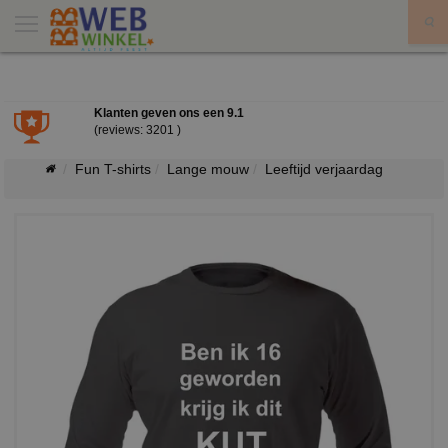
X
Klanten geven ons een
9.1
(reviews: 3201 )
Fun T-shirts
Lange mouw
Leeftijd verjaardag