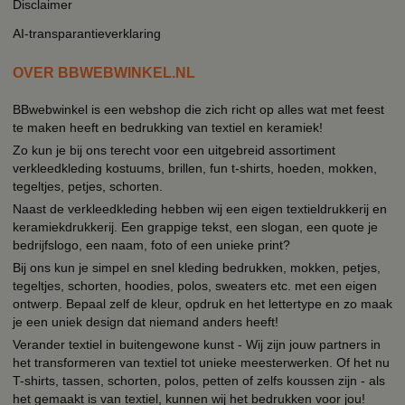
Disclaimer
AI-transparantieverklaring
OVER BBWEBWINKEL.NL
BBwebwinkel is een webshop die zich richt op alles wat met feest
te maken heeft en bedrukking van textiel en keramiek!
Zo kun je bij ons terecht voor een uitgebreid assortiment
verkleedkleding kostuums, brillen, fun t-shirts, hoeden, mokken,
tegeltjes, petjes, schorten.
Naast de verkleedkleding hebben wij een eigen textieldrukkerij en
keramiekdrukkerij. Een grappige tekst, een slogan, een quote je
bedrijfslogo, een naam, foto of een unieke print?
Bij ons kun je simpel en snel kleding bedrukken, mokken, petjes,
tegeltjes, schorten, hoodies, polos, sweaters etc. met een eigen
ontwerp. Bepaal zelf de kleur, opdruk en het lettertype en zo maak
je een uniek design dat niemand anders heeft!
Verander textiel in buitengewone kunst - Wij zijn jouw partners in
het transformeren van textiel tot unieke meesterwerken. Of het nu
T-shirts, tassen, schorten, polos, petten of zelfs koussen zijn - als
het gemaakt is van textiel, kunnen wij het bedrukken voor jou!