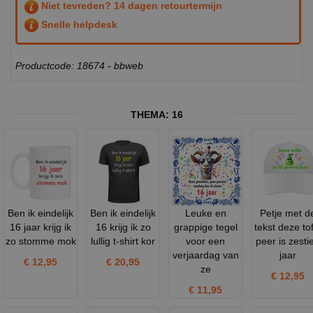
Niet tevreden? 14 dagen retourtermijn
Snelle helpdesk
Productcode: 18674 - bbweb
THEMA:
16
Ben ik eindelijk
Ben ik eindelijk
Leuke en
Petje met d
16 jaar krijg ik
16 krijg ik zo
grappige tegel
tekst deze to
zo stomme mok
lullig t-shirt kor
voor een
peer is zesti
verjaardag van
jaar
€ 12,95
€ 20,95
ze
€ 12,95
€ 11,95