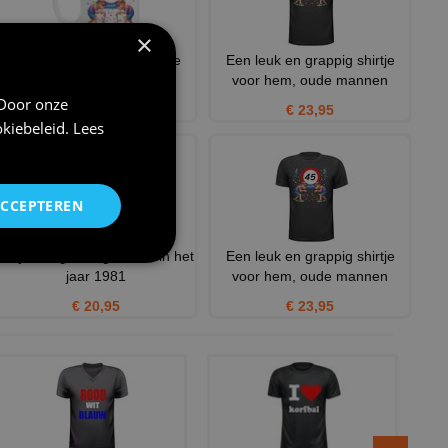
×
Een leuk en grappig mokje
Een leuk en grappig shirtje
voor zijn verjaardag, ou
voor hem, oude mannen
 Door onze
€ 12,95
€ 23,95
kiebeleid
.
Lees
ACCEPTEREN
Verjaardag shirt geboren in het
Een leuk en grappig shirtje
jaar 1981
voor hem, oude mannen
€ 20,95
€ 23,95