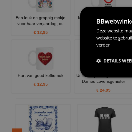
Een leuk en grappig mokje
Mok Verjaardag geboren in
BBwebwinkel
voor haar verjaardag, ou
1930 grappig en orgineel
Deze website maa
€ 12,95
€ 12,95
website te gebru
verder
DETAILS WE
Hart van goud koffiemok
Uniek Verjaardag T-shirt voor
Dames Levensgenieter
€ 12,95
€ 24,95