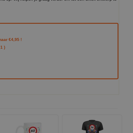
aar €4,95 !
1 )