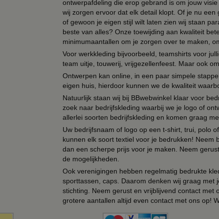
ontwerpafdeling die erop gebrand is om jouw visie t
wij zorgen ervoor dat elk detail klopt. Of je nu ee
of gewoon je eigen stijl wilt laten zien wij staan
beste van alles? Onze toewijding aan kwaliteit be
minimumaantallen om je zorgen over te maken, omda
Voor werkkleding bijvoorbeeld, teamshirts voor jul
team uitje, touwerij, vrijgezellenfeest. Maar ook 
Ontwerpen kan online, in een paar simpele stappen,
eigen huis, hierdoor kunnen we de kwaliteit waarb
Natuurlijk staan wij bij BBwebwinkel klaar voor be
zoek naar bedrijfskleding waarbij we je logo of ontw
allerlei soorten bedrijfskleding en komen graag me
Uw bedrijfsnaam of logo op een t-shirt, trui, polo
kunnen elk soort textiel voor je bedrukken! Neem b
dan een scherpe prijs voor je maken. Neem gerust 
de mogelijkheden.
Ook verenigingen hebben regelmatig bedrukte kled
sporttassen, caps. Daarom denken wij graag met j
stichting. Neem gerust en vrijblijvend contact met
grotere aantallen altijd even contact met ons op! 