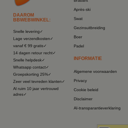
Brabant
Après-ski
DAAROM
Swat
BBWEBWINKEL:
Gezinsuitbreiding
Snelle levering✓
Boer
Lage verzendkosten✓
vanaf € 99 gratis✓
Padel
14 dagen retour recht✓
INFORMATIE
Snelle helpdesk✓
Whatsapp contact✓
Algemene voorwaarden
Groepskorting 25%✓
Privacy
Zeer veel tevreden klanten✓
Al ruim 10 jaar vertrouwd
Cookie beleid
adres✓
Disclaimer
AI-transparantieverklaring