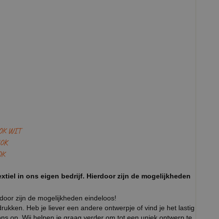
OK WIT
OK
OK
xtiel in ons eigen bedrijf. Hierdoor zijn de mogelijkheden
rdoor zijn de mogelijkheden eindeloos!
ukken. Heb je liever een andere ontwerpje of vind je het lastig
ns op. Wij helpen je graag verder om tot een uniek ontwerp te