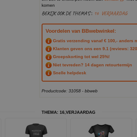
komen
BEKIJK OOK DE THEMA'S :
16
VERJAARDAG
Voordelen van BBwebwinkel:
Gratis verzending vanaf € 100,- anders m
Klanten geven ons een
9.1
(reviews: 320
Groepskorting tot wel 25%!
Niet tevreden? 14 dagen retourtermijn
Snelle helpdesk
Productcode: 31058 - bbweb
THEMA:
16
,
VERJAARDAG