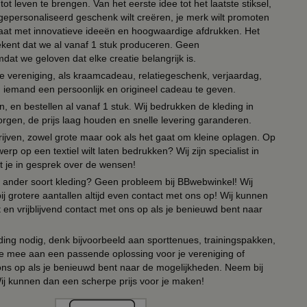
ot leven te brengen. Van het eerste idee tot het laatste stiksel,
n gepersonaliseerd geschenk wilt creëren, je merk wilt promoten
 paraat met innovatieve ideeën en hoogwaardige afdrukken. Het
tekent dat we al vanaf 1 stuk produceren. Geen
t we geloven dat elke creatie belangrijk is.
lie vereniging, als kraamcadeau, relatiegeschenk, verjaardag,
om iemand een persoonlijk en origineel cadeau te geven.
 en bestellen al vanaf 1 stuk. Wij bedrukken de kleding in
orgen, de prijs laag houden en snelle levering garanderen.
drijven, zowel grote maar ook als het gaat om kleine oplagen. Op
erp op een textiel wilt laten bedrukken? Wij zijn specialist in
t je in gesprek over de wensen!
 of ander soort kleding? Geen probleem bij BBwebwinkel! Wij
ij grotere aantallen altijd even contact met ons op! Wij kunnen
en vrijblijvend contact met ons op als je benieuwd bent naar
ing nodig, denk bijvoorbeeld aan sporttenues, trainingspakken,
e mee aan een passende oplossing voor je vereniging of
 ons op als je benieuwd bent naar de mogelijkheden. Neem bij
Wij kunnen dan een scherpe prijs voor je maken!