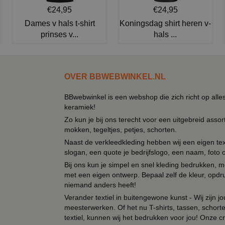
€24,95
€24,95
Dames v hals t-shirt
Koningsdag shirt heren v-
prinses v...
hals ...
OVER BBWEBWINKEL.NL
BBwebwinkel is een webshop die zich richt op alle
keramiek!
Zo kun je bij ons terecht voor een uitgebreid assor
mokken, tegeltjes, petjes, schorten.
Naast de verkleedkleding hebben wij een eigen text
slogan, een quote je bedrijfslogo, een naam, foto 
Bij ons kun je simpel en snel kleding bedrukken, mo
met een eigen ontwerp. Bepaal zelf de kleur, opdr
niemand anders heeft!
Verander textiel in buitengewone kunst - Wij zijn j
meesterwerken. Of het nu T-shirts, tassen, schorten
textiel, kunnen wij het bedrukken voor jou! Onze cr