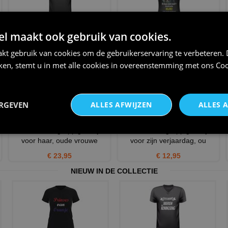
Anno 1955 Verjaardag T-shirt
Shirtje voor een vrouw op
 maakt ook gebruik van cookies.
bouwjaar 1955 shirt
leeftijd! Grappig T-shir
kt gebruik van cookies om de gebruikerservaring te verbeteren.
€ 22,95
€ 22,95
iken, stemt u in met alle cookies in overeenstemming met ons
Coo
ERGEVEN
ALLES AFWIJZEN
ALLES 
Een leuk en grappig shirtje
Een leuk en grappig mokje
voor haar, oude vrouwe
voor zijn verjaardag, ou
€ 23,95
€ 12,95
NIEUW IN DE COLLECTIE