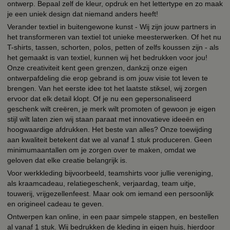
ontwerp. Bepaal zelf de kleur, opdruk en het lettertype en zo maak
je een uniek design dat niemand anders heeft!
Verander textiel in buitengewone kunst - Wij zijn jouw partners in
het transformeren van textiel tot unieke meesterwerken. Of het nu
T-shirts, tassen, schorten, polos, petten of zelfs koussen zijn - als
het gemaakt is van textiel, kunnen wij het bedrukken voor jou!
Onze creativiteit kent geen grenzen, dankzij onze eigen
ontwerpafdeling die erop gebrand is om jouw visie tot leven te
brengen. Van het eerste idee tot het laatste stiksel, wij zorgen
ervoor dat elk detail klopt. Of je nu een gepersonaliseerd
geschenk wilt creëren, je merk wilt promoten of gewoon je eigen
stijl wilt laten zien wij staan paraat met innovatieve ideeën en
hoogwaardige afdrukken. Het beste van alles? Onze toewijding
aan kwaliteit betekent dat we al vanaf 1 stuk produceren. Geen
minimumaantallen om je zorgen over te maken, omdat we
geloven dat elke creatie belangrijk is.
Voor werkkleding bijvoorbeeld, teamshirts voor jullie vereniging,
als kraamcadeau, relatiegeschenk, verjaardag, team uitje,
touwerij, vrijgezellenfeest. Maar ook om iemand een persoonlijk
en origineel cadeau te geven.
Ontwerpen kan online, in een paar simpele stappen, en bestellen
al vanaf 1 stuk. Wij bedrukken de kleding in eigen huis, hierdoor