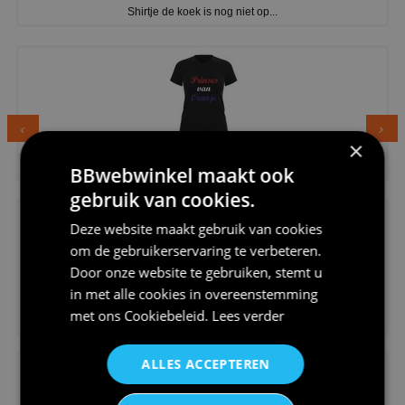
Shirtje de koek is nog niet op...
×
€24,95
Dames v hals t-shirt prinses v...
BBwebwinkel maakt ook
gebruik van cookies.
Deze website maakt gebruik van cookies
om de gebruikerservaring te verbeteren.
Door onze website te gebruiken, stemt u
in met alle cookies in overeenstemming
€24,95
met ons
Cookiebeleid
.
Lees verder
Koningsdag shirt heren v-hals ...
ALLES ACCEPTEREN