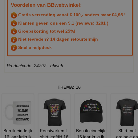
Voordelen van BBwebwinkel:
Gratis verzending vanaf € 100,- anders maar €4,95 !
Klanten geven ons een
9.1
(reviews: 3201 )
Groepskorting tot wel 25%!
Niet tevreden? 14 dagen retourtermijn
Snelle helpdesk
Productcode: 24797 - bbweb
THEMA:
16
Ben ik eindelijk
Feestvarken t-
Ben ik eindelijk
Shirt met
16 jaar krijg ik
shirt leeftijd 16
16 jaar krijg ik
orginele en