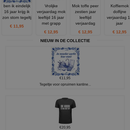
ben ik eindelijk
Vrolijke
Mok toffe peer
Koffiemok
16 jaar krijg ik
verjaardag mok
zestien jaar
dolfijne
zon stom tegeltj
leeftijd 16 jaar
leeftijd
verjaardag 
met grapp
verjaardag
jaar
€ 11,95
€ 12,95
€ 12,95
€ 12,95
NIEUW IN DE COLLECTIE
€11,95
Tegeltje voor opruimen kantine...
€20,95