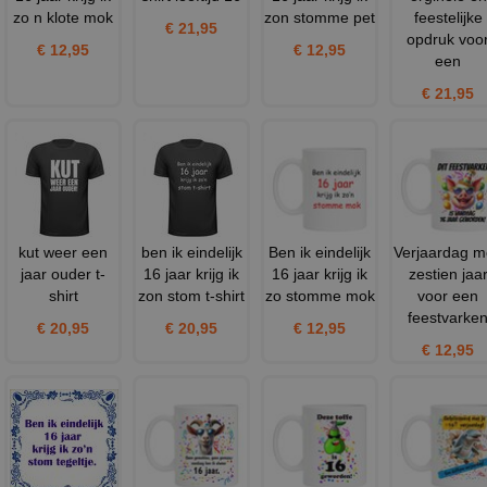
zo n klote mok
zon stomme pet
feestelijke
€ 21,95
opdruk voo
€ 12,95
€ 12,95
een
€ 21,95
kut weer een
ben ik eindelijk
Ben ik eindelijk
Verjaardag m
jaar ouder t-
16 jaar krijg ik
16 jaar krijg ik
zestien jaa
shirt
zon stom t-shirt
zo stomme mok
voor een
feestvarke
€ 20,95
€ 20,95
€ 12,95
€ 12,95