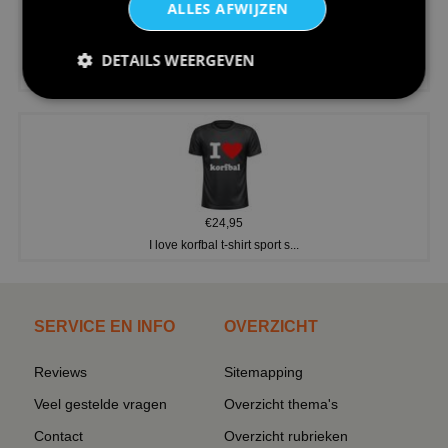
ALLES AFWIJZEN
€24,95
DETAILS WEERGEVEN
V-hals shirt rood wit blauw st...
€24,95
I love korfbal t-shirt sport s...
SERVICE EN INFO
OVERZICHT
Reviews
Sitemapping
Veel gestelde vragen
Overzicht thema's
Contact
Overzicht rubrieken