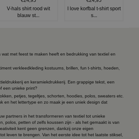
€24,95
€24,95
V-hals shirt rood wit
I love korfbal t-shirt sport
blauw st...
s...
s wat met feest te maken heeft en bedrukking van textiel en
timent verkleedkleding kostuums, brillen, fun t-shirts, hoeden,
ieldrukkerij en keramiekdrukkerij. Een grappige tekst, een
of een unieke print?
kken, petjes, tegeltjes, schorten, hoodies, polos, sweaters etc.
uk en het lettertype en zo maak je een uniek design dat
ouw partners in het transformeren van textiel tot unieke
, polos, petten of zelfs koussen zijn - als het gemaakt is van
eativiteit kent geen grenzen, dankzij onze eigen
ot leven te brengen. Van het eerste idee tot het laatste stiksel,