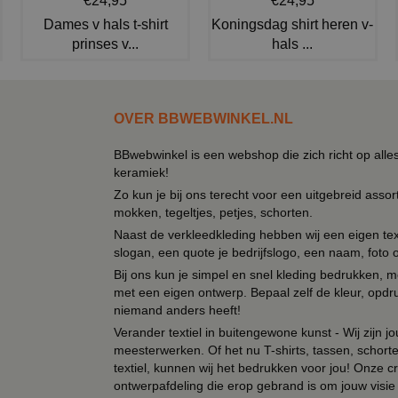
€24,95
€24,95
Dames v hals t-shirt
Koningsdag shirt heren v-
prinses v...
hals ...
OVER BBWEBWINKEL.NL
BBwebwinkel is een webshop die zich richt op alle
keramiek!
Zo kun je bij ons terecht voor een uitgebreid assor
mokken, tegeltjes, petjes, schorten.
Naast de verkleedkleding hebben wij een eigen text
slogan, een quote je bedrijfslogo, een naam, foto 
Bij ons kun je simpel en snel kleding bedrukken, mo
met een eigen ontwerp. Bepaal zelf de kleur, opdr
niemand anders heeft!
Verander textiel in buitengewone kunst - Wij zijn j
meesterwerken. Of het nu T-shirts, tassen, schorten
textiel, kunnen wij het bedrukken voor jou! Onze cr
ontwerpafdeling die erop gebrand is om jouw visie t