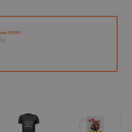
aar €4,95 !
1 )