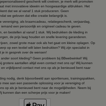
n gepersonaliseerd geschenk wilt creëren, je merk wilt promoten
 paraat met innovatieve ideeën en hoogwaardige afdrukken. Het
tekent dat we al vanaf 1 stuk produceren. Geen
t we geloven dat elke creatie belangrijk is.
lie vereniging, als kraamcadeau, relatiegeschenk, verjaardag,
om iemand een persoonlijk en origineel cadeau te geven.
 en bestellen al vanaf 1 stuk. Wij bedrukken de kleding in
orgen, de prijs laag houden en snelle levering garanderen.
drijven, zowel grote maar ook als het gaat om kleine oplagen. Op
erp op een textiel wilt laten bedrukken? Wij zijn specialist in
t je in gesprek over de wensen!
 of ander soort kleding? Geen probleem bij BBwebwinkel! Wij
ij grotere aantallen altijd even contact met ons op! Wij kunnen
en vrijblijvend contact met ons op als je benieuwd bent naar
ing nodig, denk bijvoorbeeld aan sporttenues, trainingspakken,
e mee aan een passende oplossing voor je vereniging of
 ons op als je benieuwd bent naar de mogelijkheden. Neem bij
Wij kunnen dan een scherpe prijs voor je maken!