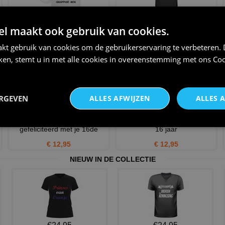
Ben ik eindelijk 16 jaar krijg ik
Vandaag ben ik 16 jaar! dus
 maakt ook gebruik van cookies.
zon grappige mo
feliciteren maar....t-
€ 12,95
€ 22,95
kt gebruik van cookies om de gebruikerservaring te verbeteren.
iken, stemt u in met alle cookies in overeenstemming met ons
Coo
ERGEVEN
ALLES AFWIJZEN
ALLES 
Koffiemok hee professor
Koffiemok dolfijne verjaardag
gefeliciteerd met je 16de
16 jaar
€ 12,95
€ 12,95
NIEUW IN DE COLLECTIE