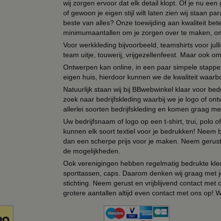
wij zorgen ervoor dat elk detail klopt. Of je nu ee
of gewoon je eigen stijl wilt laten zien wij staan
beste van alles? Onze toewijding aan kwaliteit be
minimumaantallen om je zorgen over te maken, omda
Voor werkkleding bijvoorbeeld, teamshirts voor jul
team uitje, touwerij, vrijgezellenfeest. Maar ook 
Ontwerpen kan online, in een paar simpele stappen,
eigen huis, hierdoor kunnen we de kwaliteit waarb
Natuurlijk staan wij bij BBwebwinkel klaar voor be
zoek naar bedrijfskleding waarbij we je logo of ontw
allerlei soorten bedrijfskleding en komen graag me
Uw bedrijfsnaam of logo op een t-shirt, trui, polo
kunnen elk soort textiel voor je bedrukken! Neem b
dan een scherpe prijs voor je maken. Neem gerust 
de mogelijkheden.
Ook verenigingen hebben regelmatig bedrukte kled
sporttassen, caps. Daarom denken wij graag met j
stichting. Neem gerust en vrijblijvend contact met
grotere aantallen altijd even contact met ons op! 