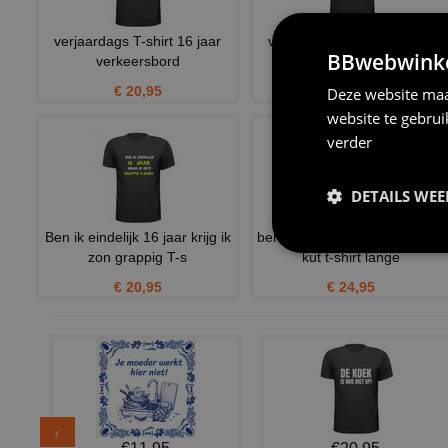
verjaardags T-shirt 16 jaar
verjaardags T-shirt 16 jaar
BBwebwinkel
verkeersbord
jong wild en fris
€ 20,95
€ 20,95
Deze website maa
website te gebru
verder
DETAILS WE
Ben ik eindelijk 16 jaar krijg ik
ben ik 16 geworden krijg ik dit
zon grappig T-s
kut t-shirt lange
€ 20,95
€ 24,95