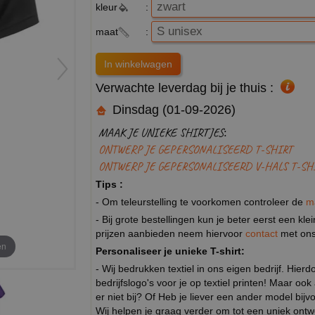
kleur
:
maat
:
Verwachte leverdag bij je thuis :
Dinsdag (01-09-2026)
MAAK JE UNIEKE SHIRTJES:
ONTWERP JE GEPERSONALISEERD T-SHIRT
ONTWERP JE GEPERSONALISEERD V-HALS T-SH
Tips :
- Om teleurstelling te voorkomen controleer de
m
- Bij grote bestellingen kun je beter eerst een kl
prijzen aanbieden neem hiervoor
contact
met ons
en
Personaliseer je unieke T-shirt:
- Wij bedrukken textiel in ons eigen bedrijf. Hier
bedrijfslogo's voor je op textiel printen! Maar ook
er niet bij? Of Heb je liever een ander model b
Wij helpen je graag verder om tot een uniek ont