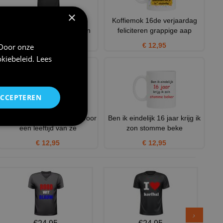
×
Shirt met orginele en
Koffiemok 16de verjaardag
feestelijke opdruk voor een
feliciteren grappige aap
€ 21,95
€ 12,95
 Door onze
kiebeleid
.
Lees
ACCEPTEREN
Feestelijk mok verjaardag voor
Ben ik eindelijk 16 jaar krijg ik
een leeftijd van ze
zon stomme beke
€ 12,95
€ 12,95