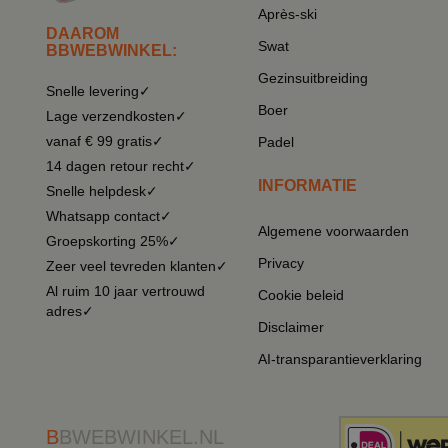
Après-ski
DAAROM
Swat
BBWEBWINKEL:
Gezinsuitbreiding
Snelle levering✓
Boer
Lage verzendkosten✓
vanaf € 99 gratis✓
Padel
14 dagen retour recht✓
INFORMATIE
Snelle helpdesk✓
Whatsapp contact✓
Algemene voorwaarden
Groepskorting 25%✓
Privacy
Zeer veel tevreden klanten✓
Al ruim 10 jaar vertrouwd
Cookie beleid
adres✓
Disclaimer
AI-transparantieverklaring
B
BWEBWINKEL.NL