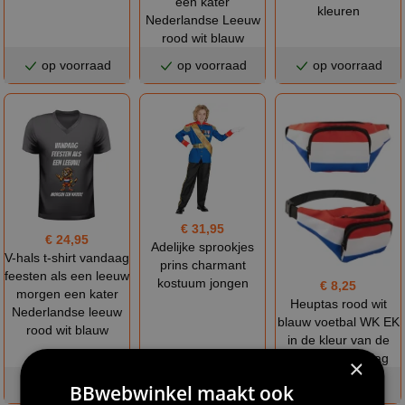
een kater
kleuren
Nederlandse Leeuw
rood wit blauw
op voorraad
op voorraad
op voorraad
€ 31,95
€ 24,95
Adelijke sprookjes
V-hals t-shirt vandaag
prins charmant
feesten als een leeuw
kostuum jongen
€ 8,25
morgen een kater
Heuptas rood wit
Nederlandse leeuw
blauw voetbal WK EK
rood wit blauw
in de kleur van de
Nederlandse vlag
×
op voorraad
op voorraad
op voorraad
BBwebwinkel maakt ook