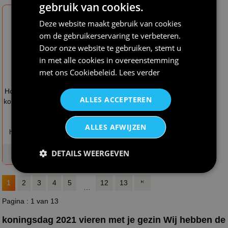
gebruik van cookies.
Deze website maakt gebruik van cookies
om de gebruikerservaring te verbeteren.
Door onze website te gebruiken, stemt u
in met alle cookies in overeenstemming
met ons
Cookiebeleid
.
Lees verder
€ 39,95
€ 20,95
Hollands kaasmeisje
Koningsdag shirtje
ALLES ACCEPTEREN
kostuum perfect voor
oranje
themafeesten,
braderieën en
ALLES AFWIJZEN
hollandse feesten
DETAILS WEERGEVEN
op voorraad
op voorraad
1
2
3
4
5
12
13
…
Pagina : 1 van 13
koningsdag 2021 vieren met je gezin Wij hebben de