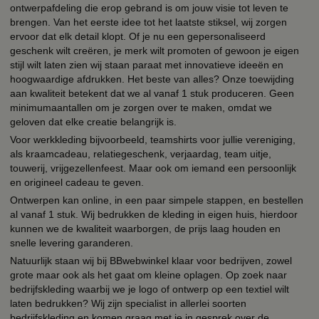
ontwerpafdeling die erop gebrand is om jouw visie tot leven te
brengen. Van het eerste idee tot het laatste stiksel, wij zorgen
ervoor dat elk detail klopt. Of je nu een gepersonaliseerd
geschenk wilt creëren, je merk wilt promoten of gewoon je eigen
stijl wilt laten zien wij staan paraat met innovatieve ideeën en
hoogwaardige afdrukken. Het beste van alles? Onze toewijding
aan kwaliteit betekent dat we al vanaf 1 stuk produceren. Geen
minimumaantallen om je zorgen over te maken, omdat we
geloven dat elke creatie belangrijk is.
Voor werkkleding bijvoorbeeld, teamshirts voor jullie vereniging,
als kraamcadeau, relatiegeschenk, verjaardag, team uitje,
touwerij, vrijgezellenfeest. Maar ook om iemand een persoonlijk
en origineel cadeau te geven.
Ontwerpen kan online, in een paar simpele stappen, en bestellen
al vanaf 1 stuk. Wij bedrukken de kleding in eigen huis, hierdoor
kunnen we de kwaliteit waarborgen, de prijs laag houden en
snelle levering garanderen.
Natuurlijk staan wij bij BBwebwinkel klaar voor bedrijven, zowel
grote maar ook als het gaat om kleine oplagen. Op zoek naar
bedrijfskleding waarbij we je logo of ontwerp op een textiel wilt
laten bedrukken? Wij zijn specialist in allerlei soorten
bedrijfskleding en komen graag met je in gesprek over de