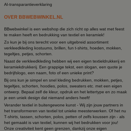
AI-transparantieverklaring
OVER BBWEBWINKEL.NL
BBwebwinkel is een webshop die zich richt op alles wat met feest
te maken heeft en bedrukking van textiel en keramiek!
Zo kun je bij ons terecht voor een uitgebreid assortiment
verkleedkleding kostuums, brillen, fun t-shirts, hoeden, mokken,
tegeltjes, petjes, schorten.
Naast de verkleedkleding hebben wij een eigen textieldrukkerij en
keramiekdrukkerij. Een grappige tekst, een slogan, een quote je
bedrijfslogo, een naam, foto of een unieke print?
Bij ons kun je simpel en snel kleding bedrukken, mokken, petjes,
tegeltjes, schorten, hoodies, polos, sweaters etc. met een eigen
ontwerp. Bepaal zelf de kleur, opdruk en het lettertype en zo maak
je een uniek design dat niemand anders heeft!
Verander textiel in buitengewone kunst - Wij zijn jouw partners in
het transformeren van textiel tot unieke meesterwerken. Of het nu
T-shirts, tassen, schorten, polos, petten of zelfs koussen zijn - als
het gemaakt is van textiel, kunnen wij het bedrukken voor jou!
Onze creativiteit kent geen grenzen, dankzij onze eigen