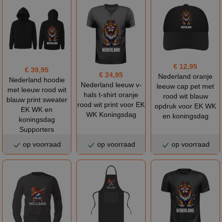
€ 12,95
€ 39,95
€ 24,95
Nederland oranje
Nederland hoodie
Nederland leeuw v-
leeuw cap pet met
met leeuw rood wit
hals t-shirt oranje
rood wit blauw
blauw print sweater
rood wit print voor EK
opdruk voor EK WK
EK WK en
WK Koningsdag
en koningsdag
koningsdag
Supporters
op voorraad
op voorraad
op voorraad