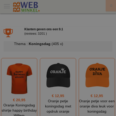
X
Klanten geven ons een
9.1
(reviews: 3201 )
Thema :
Koningsdag
(405 x)
€ 12,95
€ 12,95
€ 20,95
Oranje petje
Oranje petje voor een
Oranje Koningsdag
koningsdag met
oranje diva leuk voor
shirtje happy birthday
opdruk oranje
koningsdag
Willem