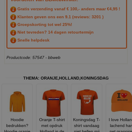
Gratis verzending vanaf € 100,- anders maar €4,95 !
Klanten geven ons een
9.1
(reviews: 3201 )
Groepskorting tot wel 25%!
Niet tevreden? 14 dagen retourtermijn
Snelle helpdesk
Productcode: 57547 - bbweb
THEMA:
ORANJE
,
HOLLAND
,
KONINGSDAG
Hoodie
Oranje T-shirt
Koningsdag T-
I love Holla
bedrukken?
met opdruk
shirt vandaag
lachend har
Hoodie oranje
Holland in de
niet bellen mij
pet grappig