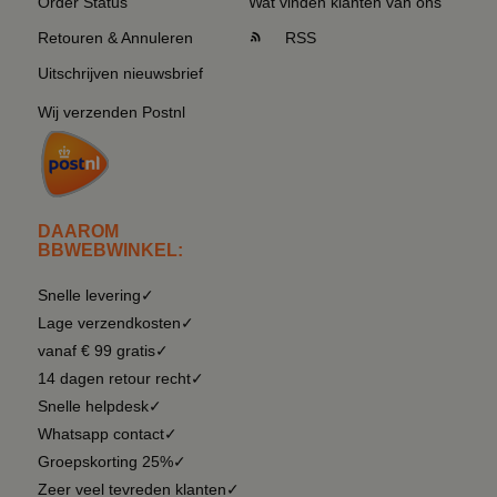
Order Status
Wat vinden klanten van ons
Retouren & Annuleren
RSS
Uitschrijven nieuwsbrief
Wij verzenden Postnl
DAAROM
BBWEBWINKEL:
Snelle levering✓
Lage verzendkosten✓
vanaf € 99 gratis✓
14 dagen retour recht✓
Snelle helpdesk✓
Whatsapp contact✓
Groepskorting 25%✓
Zeer veel tevreden klanten✓