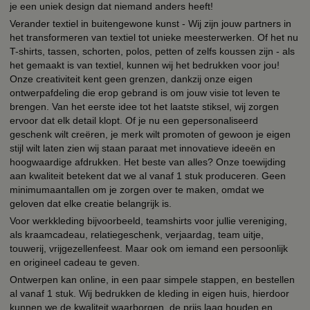
je een uniek design dat niemand anders heeft!
Verander textiel in buitengewone kunst - Wij zijn jouw partners in
het transformeren van textiel tot unieke meesterwerken. Of het nu
T-shirts, tassen, schorten, polos, petten of zelfs koussen zijn - als
het gemaakt is van textiel, kunnen wij het bedrukken voor jou!
Onze creativiteit kent geen grenzen, dankzij onze eigen
ontwerpafdeling die erop gebrand is om jouw visie tot leven te
brengen. Van het eerste idee tot het laatste stiksel, wij zorgen
ervoor dat elk detail klopt. Of je nu een gepersonaliseerd
geschenk wilt creëren, je merk wilt promoten of gewoon je eigen
stijl wilt laten zien wij staan paraat met innovatieve ideeën en
hoogwaardige afdrukken. Het beste van alles? Onze toewijding
aan kwaliteit betekent dat we al vanaf 1 stuk produceren. Geen
minimumaantallen om je zorgen over te maken, omdat we
geloven dat elke creatie belangrijk is.
Voor werkkleding bijvoorbeeld, teamshirts voor jullie vereniging,
als kraamcadeau, relatiegeschenk, verjaardag, team uitje,
touwerij, vrijgezellenfeest. Maar ook om iemand een persoonlijk
en origineel cadeau te geven.
Ontwerpen kan online, in een paar simpele stappen, en bestellen
al vanaf 1 stuk. Wij bedrukken de kleding in eigen huis, hierdoor
kunnen we de kwaliteit waarborgen, de prijs laag houden en