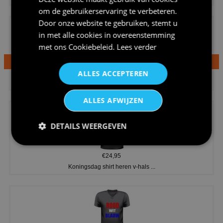
om de gebruikerservaring te verbeteren.
Door onze website te gebruiken, stemt u
in met alle cookies in overeenstemming
met ons
Cookiebeleid
.
Lees verder
€24,95
ALLES ACCEPTEREN
Dames v hals t-shirt prinses v...
ALLES AFWIJZEN
DETAILS WEERGEVEN
€24,95
Koningsdag shirt heren v-hals ...