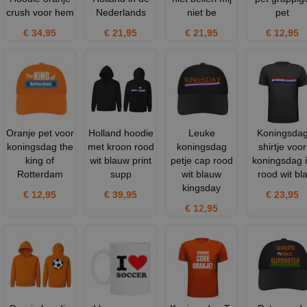
crush voor hem
Nederlands
niet be
pet
€ 34,95
€ 21,95
€ 21,95
€ 12,95
Oranje pet voor
Holland hoodie
Leuke
Koningsda
koningsdag the
met kroon rood
koningsdag
shirtje voor
king of
wit blauw print
petje cap rood
koningsdag 
Rotterdam
supp
wit blauw
rood wit bl
kingsday
€ 12,95
€ 39,95
€ 23,95
€ 12,95