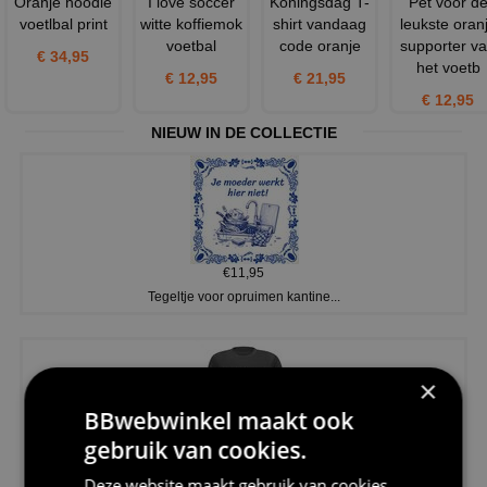
Oranje hoodie
I love soccer
Koningsdag T-
Pet voor d
voetlbal print
witte koffiemok
shirt vandaag
leukste oran
voetbal
code oranje
supporter v
€ 34,95
het voetb
€ 12,95
€ 21,95
€ 12,95
NIEUW IN DE COLLECTIE
€11,95
Tegeltje voor opruimen kantine...
×
BBwebwinkel maakt ook
gebruik van cookies.
€20,95
Shirtje de koek is nog niet op...
Deze website maakt gebruik van cookies