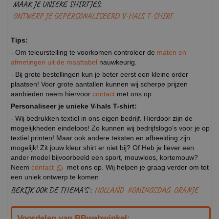
MAAK JE UNIEKE SHIRTJES:
ONTWERP JE GEPERSONALISEERD V-HALS T-SHIRT
Tips:
- Om teleurstelling te voorkomen controleer de
maten en
afmetingen uit de maattabel
nauwkeurig.
- Bij grote bestellingen kun je beter eerst een kleine order
plaatsen! Voor grote aantallen kunnen wij scherpe prijzen
aanbieden neem hiervoor
contact
met ons op.
Personaliseer je unieke V-hals T-shirt:
- Wij bedrukken textiel in ons eigen bedrijf. Hierdoor zijn de
mogelijkheden eindeloos! Zo kunnen wij bedrijfslogo's voor je op
textiel printen! Maar ook andere teksten en afbeelding zijn
mogelijk! Zit jouw kleur shirt er niet bij? Of Heb je liever een
ander model bijvoorbeeld een sport, mouwloos, kortemouw?
Neem
contact
met ons op. Wij helpen je graag verder om tot
een uniek ontwerp te komen
BEKIJK OOK DE THEMA'S :
HOLLAND
KONINGSDAG
ORANJE
Voordelen van BBwebwinkel: