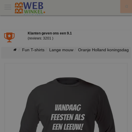
X
Klanten geven ons een
9.1
(reviews: 3201 )
Fun T-shirts
Lange mouw
Oranje Holland koningsdag