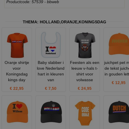
Productcode: 57539 - bbweb
THEMA:
HOLLAND
,
ORANJE
,
KONINGSDAG
Oranje shirtje
Baby slabber i
Feesten als een
juichpet pet 
voor
love Nederland
leeuw v-hals t-
de tekst juic
Koningsdag
hart in kleuren
shirt voor
in gouden let
kings day
van
volwasse
€ 12,95
€ 22,95
€ 7,50
€ 24,95