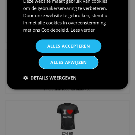
Deze website maakt gebruik van cookies
om de gebruikerservaring te verbeteren.
Door onze website te gebruiken, stemt u
in met alle cookies in overeenstemming
met ons
Cookiebeleid
.
Lees verder
€24,95
Koningsdag shirt heren v-hals ...
ALLES ACCEPTEREN
ALLES AFWIJZEN
DETAILS WEERGEVEN
€24,95
V-hals shirt rood wit blauw st...
€24,95