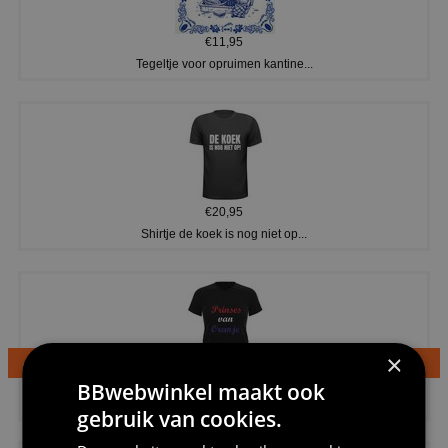
€11,95
Tegeltje voor opruimen kantine...
€20,95
Shirtje de koek is nog niet op...
×
€24,95
BBwebwinkel maakt ook
Dames v hals t-shirt prinses v...
gebruik van cookies.