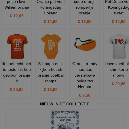
petje i love
Oranje pet voor
code oranje
Pet Dutch vo
Willem oranje
koningsdag
rompertje
Koningsda
Holland
oranje
zwart
€ 12,95
€ 12,95
€ 13,95
€ 12,95
ik hoef echt niet
Stil papa en ik
Oranje trendy
i love voetbal
te testen ik heb
kijken het ek
heuptas
shirt korte
gewoon oranje
oranje voetbal
verstelbare
mouw
k
rompe
buideltas
€ 20,95
Heupta
€ 25,95
€ 13,95
€ 9,50
NIEUW IN DE COLLECTIE