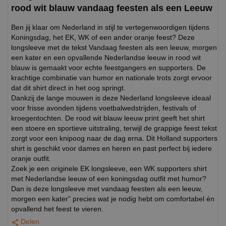
rood wit blauw vandaag feesten als een Leeuw
Ben jij klaar om Nederland in stijl te vertegenwoordigen tijdens
Koningsdag, het EK, WK of een ander oranje feest? Deze
longsleeve met de tekst Vandaag feesten als een leeuw, morgen
een kater en een opvallende Nederlandse leeuw in rood wit
blauw is gemaakt voor echte feestgangers en supporters. De
krachtige combinatie van humor en nationale trots zorgt ervoor
dat dit shirt direct in het oog springt.
Dankzij de lange mouwen is deze Nederland longsleeve ideaal
voor frisse avonden tijdens voetbalwedstrijden, festivals of
kroegentochten. De rood wit blauw leeuw print geeft het shirt
een stoere en sportieve uitstraling, terwijl de grappige feest tekst
zorgt voor een knipoog naar de dag erna. Dit Holland supporters
shirt is geschikt voor dames en heren en past perfect bij iedere
oranje outfit.
Zoek je een originele EK longsleeve, een WK supporters shirt
met Nederlandse leeuw of een koningsdag outfit met humor?
Dan is deze longsleeve met vandaag feesten als een leeuw,
morgen een kater” precies wat je nodig hebt om comfortabel én
opvallend het feest te vieren.
Delen