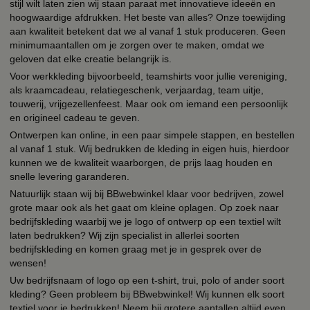
stijl wilt laten zien wij staan paraat met innovatieve ideeën en
hoogwaardige afdrukken. Het beste van alles? Onze toewijding
aan kwaliteit betekent dat we al vanaf 1 stuk produceren. Geen
minimumaantallen om je zorgen over te maken, omdat we
geloven dat elke creatie belangrijk is.
Voor werkkleding bijvoorbeeld, teamshirts voor jullie vereniging,
als kraamcadeau, relatiegeschenk, verjaardag, team uitje,
touwerij, vrijgezellenfeest. Maar ook om iemand een persoonlijk
en origineel cadeau te geven.
Ontwerpen kan online, in een paar simpele stappen, en bestellen
al vanaf 1 stuk. Wij bedrukken de kleding in eigen huis, hierdoor
kunnen we de kwaliteit waarborgen, de prijs laag houden en
snelle levering garanderen.
Natuurlijk staan wij bij BBwebwinkel klaar voor bedrijven, zowel
grote maar ook als het gaat om kleine oplagen. Op zoek naar
bedrijfskleding waarbij we je logo of ontwerp op een textiel wilt
laten bedrukken? Wij zijn specialist in allerlei soorten
bedrijfskleding en komen graag met je in gesprek over de
wensen!
Uw bedrijfsnaam of logo op een t-shirt, trui, polo of ander soort
kleding? Geen probleem bij BBwebwinkel! Wij kunnen elk soort
textiel voor je bedrukken! Neem bij grotere aantallen altijd even