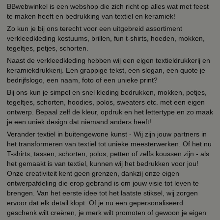
BBwebwinkel is een webshop die zich richt op alles wat met feest
te maken heeft en bedrukking van textiel en keramiek!
Zo kun je bij ons terecht voor een uitgebreid assortiment
verkleedkleding kostuums, brillen, fun t-shirts, hoeden, mokken,
tegeltjes, petjes, schorten.
Naast de verkleedkleding hebben wij een eigen textieldrukkerij en
keramiekdrukkerij. Een grappige tekst, een slogan, een quote je
bedrijfslogo, een naam, foto of een unieke print?
Bij ons kun je simpel en snel kleding bedrukken, mokken, petjes,
tegeltjes, schorten, hoodies, polos, sweaters etc. met een eigen
ontwerp. Bepaal zelf de kleur, opdruk en het lettertype en zo maak
je een uniek design dat niemand anders heeft!
Verander textiel in buitengewone kunst - Wij zijn jouw partners in
het transformeren van textiel tot unieke meesterwerken. Of het nu
T-shirts, tassen, schorten, polos, petten of zelfs koussen zijn - als
het gemaakt is van textiel, kunnen wij het bedrukken voor jou!
Onze creativiteit kent geen grenzen, dankzij onze eigen
ontwerpafdeling die erop gebrand is om jouw visie tot leven te
brengen. Van het eerste idee tot het laatste stiksel, wij zorgen
ervoor dat elk detail klopt. Of je nu een gepersonaliseerd
geschenk wilt creëren, je merk wilt promoten of gewoon je eigen