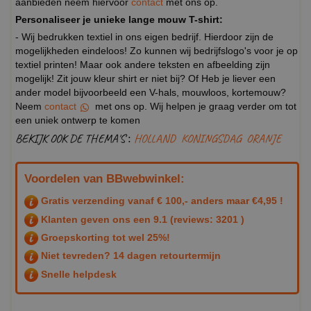
aanbieden neem hiervoor
contact
met ons op.
Personaliseer je unieke lange mouw T-shirt:
- Wij bedrukken textiel in ons eigen bedrijf. Hierdoor zijn de
mogelijkheden eindeloos! Zo kunnen wij bedrijfslogo's voor je op
textiel printen! Maar ook andere teksten en afbeelding zijn
mogelijk! Zit jouw kleur shirt er niet bij? Of Heb je liever een
ander model bijvoorbeeld een V-hals, mouwloos, kortemouw?
Neem
contact
met ons op. Wij helpen je graag verder om tot
een uniek ontwerp te komen
BEKIJK OOK DE THEMA'S :
HOLLAND
KONINGSDAG
ORANJE
Voordelen van BBwebwinkel:
Gratis verzending vanaf € 100,- anders maar €4,95 !
Klanten geven ons een
9.1
(reviews: 3201 )
Groepskorting tot wel 25%!
Niet tevreden? 14 dagen retourtermijn
Snelle helpdesk