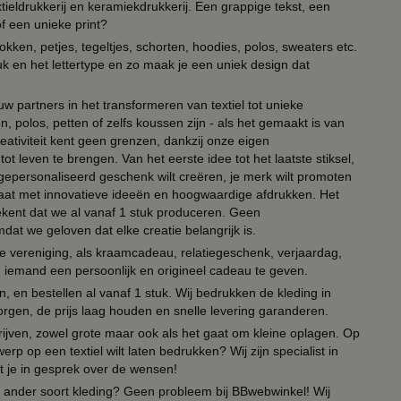
ieldrukkerij en keramiekdrukkerij. Een grappige tekst, een
of een unieke print?
kken, petjes, tegeltjes, schorten, hoodies, polos, sweaters etc.
uk en het lettertype en zo maak je een uniek design dat
ouw partners in het transformeren van textiel tot unieke
, polos, petten of zelfs koussen zijn - als het gemaakt is van
eativiteit kent geen grenzen, dankzij onze eigen
ot leven te brengen. Van het eerste idee tot het laatste stiksel,
n gepersonaliseerd geschenk wilt creëren, je merk wilt promoten
 paraat met innovatieve ideeën en hoogwaardige afdrukken. Het
tekent dat we al vanaf 1 stuk produceren. Geen
t we geloven dat elke creatie belangrijk is.
lie vereniging, als kraamcadeau, relatiegeschenk, verjaardag,
om iemand een persoonlijk en origineel cadeau te geven.
 en bestellen al vanaf 1 stuk. Wij bedrukken de kleding in
orgen, de prijs laag houden en snelle levering garanderen.
drijven, zowel grote maar ook als het gaat om kleine oplagen. Op
erp op een textiel wilt laten bedrukken? Wij zijn specialist in
t je in gesprek over de wensen!
 of ander soort kleding? Geen probleem bij BBwebwinkel! Wij