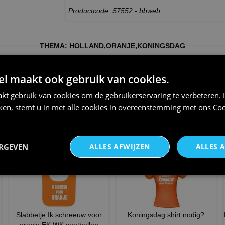
Productcode: 57552 - bbweb
THEMA:
HOLLAND
,
ORANJE
,
KONINGSDAG
 maakt ook gebruik van cookies.
kt gebruik van cookies om de gebruikerservaring te verbeteren.
iken, stemt u in met alle cookies in overeenstemming met ons
Coo
Koningsdag T-shirt vandaag
Koningsdag T-shirt call me!
niet bellen mij niet be
vrijgezel
€ 21,95
€ 21,95
ERGEVEN
ALLES AFWIJZEN
ALLES 
g
Slabbetje Ik schreeuw voor
Koningsdag shirt nodig?