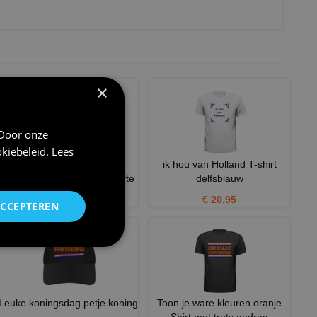
×
 Door onze
kiebeleid
.
Lees
oranje stropdas met
ik hou van Holland T-shirt
Nederlandse vlag t-shirt korte
delfsblauw
€ 20,95
€ 20,95
ACCEPTEREN
Leuke koningsdag petje koning
Toon je ware kleuren oranje