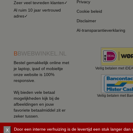
Privacy
Zeer veel tevreden klanten✓
Al ruim 10 jaar vertrouwd
Cookie beleid
adres✓
Disclaimer
AI-transparantieverklaring
B
BWEBWINKEL.NL
Bestel gemakkelijk online met
je laptop, ipad of mobieltje
Veilig betalen met iDE
onze website is 100%
responsive.
Wij bieden vele betaal
Veilig betalen met Ba
mogelijkheden kijk bij de
afbeeldingen en jouw
favoriete betaalmiddel zit er
zeker tussen.
Door een interne verhuizing is de levertijd een stuk langer dan
X
©
2008 - 2026 BBwebwinkel.nl.