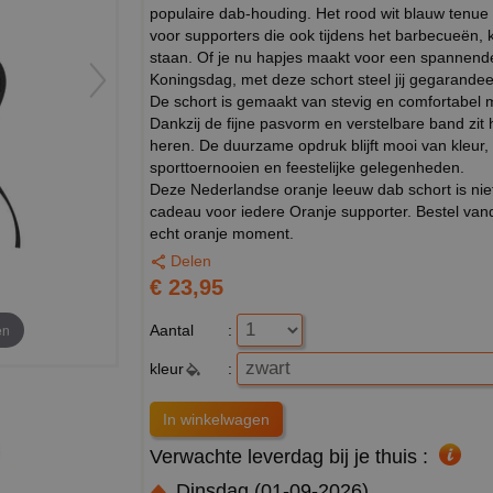
populaire dab-houding. Het rood wit blauw tenue b
voor supporters die ook tijdens het barbecueën, ko
staan. Of je nu hapjes maakt voor een spannende
Koningsdag, met deze schort steel jij gegarande
De schort is gemaakt van stevig en comfortabel m
Dankzij de fijne pasvorm en verstelbare band zit 
heren. De duurzame opdruk blijft mooi van kleur, 
sporttoernooien en feestelijke gelegenheden.
Deze Nederlandse oranje leeuw dab schort is niet
cadeau voor iedere Oranje supporter. Bestel van
echt oranje moment.
Delen
€ 23,95
en
Aantal
:
kleur
:
Verwachte leverdag bij je thuis :
Dinsdag (01-09-2026)