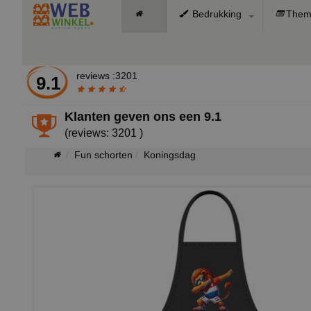
Bedrukking
Them
reviews :3201
9.1
Klanten geven ons een
9.1
(reviews: 3201 )
Fun schorten
Koningsdag