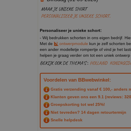
MAAK JE UNIEKE SHORT
PERSONALISEER JE UNIEKE SCHORT.
Personaliseer je unieke schort:
- Wij bedrukken schorten in ons eigen bedrijf. Hi
Met de
ontwerpmodule
kun je zelf schorten be
een ander modelletje rompertje of vind je het la
helpen je graag verder om tot een uniek ontwer
BEKIJK OOK DE THEMA'S :
HOLLAND
KONINGSD
Voordelen van BBwebwinkel:
Gratis verzending vanaf € 100,- anders m
Klanten geven ons een
9.1
(reviews: 320
Groepskorting tot wel 25%!
Niet tevreden? 14 dagen retourtermijn
Snelle helpdesk