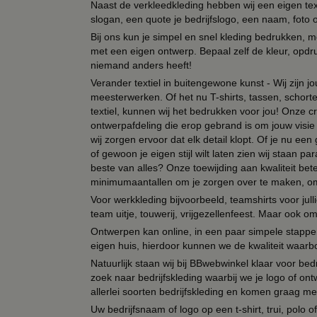
Naast de verkleedkleding hebben wij een eigen text
slogan, een quote je bedrijfslogo, een naam, foto 
Bij ons kun je simpel en snel kleding bedrukken, mo
met een eigen ontwerp. Bepaal zelf de kleur, opdr
niemand anders heeft!
Verander textiel in buitengewone kunst - Wij zijn j
meesterwerken. Of het nu T-shirts, tassen, schorten
textiel, kunnen wij het bedrukken voor jou! Onze cr
ontwerpafdeling die erop gebrand is om jouw visie t
wij zorgen ervoor dat elk detail klopt. Of je nu ee
of gewoon je eigen stijl wilt laten zien wij staan
beste van alles? Onze toewijding aan kwaliteit be
minimumaantallen om je zorgen over te maken, omda
Voor werkkleding bijvoorbeeld, teamshirts voor jul
team uitje, touwerij, vrijgezellenfeest. Maar ook 
Ontwerpen kan online, in een paar simpele stappen,
eigen huis, hierdoor kunnen we de kwaliteit waarb
Natuurlijk staan wij bij BBwebwinkel klaar voor be
zoek naar bedrijfskleding waarbij we je logo of ontw
allerlei soorten bedrijfskleding en komen graag me
Uw bedrijfsnaam of logo op een t-shirt, trui, polo