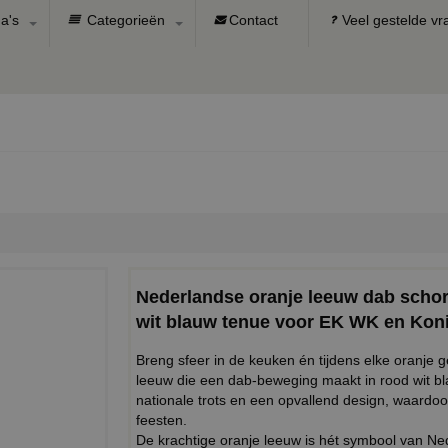
a's
Categorieën
Contact
Veel gestelde v
Nederlandse oranje leeuw dab scho
wit blauw tenue voor EK WK en Kon
Breng sfeer in de keuken én tijdens elke oranje 
leeuw die een dab-beweging maakt in rood wit b
nationale trots en een opvallend design, waardoo
feesten.
De krachtige oranje leeuw is hét symbool van Nede