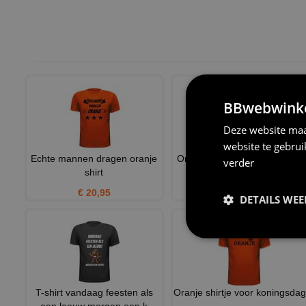
BBwebwinkel
Deze website maa
website te gebru
Echte mannen dragen oranje
Oranje shirt voor Koningsdag
verder
shirt
€ 20,95
€ 20,95
DETAILS WE
T-shirt vandaag feesten als
Oranje shirtje voor koningsda