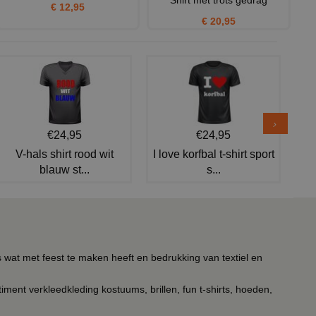
Shirt met trots gedrag
€ 12,95
€ 20,95
€24,95
€24,95
V-hals shirt rood wit
I love korfbal t-shirt sport
blauw st...
s...
s wat met feest te maken heeft en bedrukking van textiel en
timent verkleedkleding kostuums, brillen, fun t-shirts, hoeden,