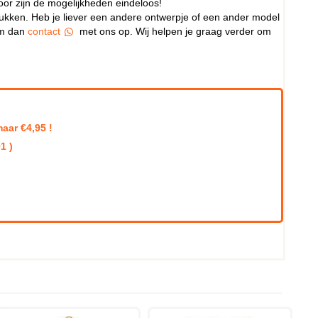
door zijn de mogelijkheden eindeloos!
rukken. Heb je liever een andere ontwerpje of een ander model
eem dan
contact
met ons op. Wij helpen je graag verder om
aar €4,95 !
1 )