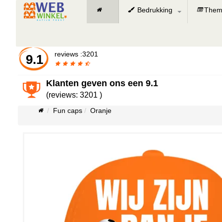
Bedrukking
Them
reviews :3201
9.1
Klanten geven ons een
9.1
(reviews: 3201 )
Fun caps
Oranje