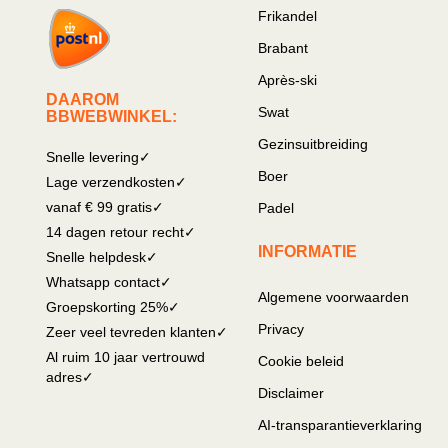
Frikandel
Brabant
Après-ski
DAAROM
Swat
BBWEBWINKEL:
Gezinsuitbreiding
Snelle levering✓
Boer
Lage verzendkosten✓
vanaf € 99 gratis✓
Padel
14 dagen retour recht✓
INFORMATIE
Snelle helpdesk✓
Whatsapp contact✓
Algemene voorwaarden
Groepskorting 25%✓
Privacy
Zeer veel tevreden klanten✓
Al ruim 10 jaar vertrouwd
Cookie beleid
adres✓
Disclaimer
AI-transparantieverklaring