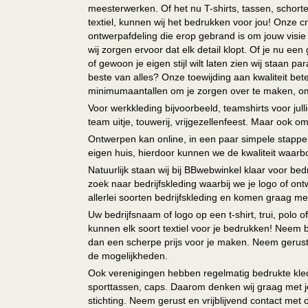
meesterwerken. Of het nu T-shirts, tassen, schorten
textiel, kunnen wij het bedrukken voor jou! Onze cr
ontwerpafdeling die erop gebrand is om jouw visie t
wij zorgen ervoor dat elk detail klopt. Of je nu ee
of gewoon je eigen stijl wilt laten zien wij staan
beste van alles? Onze toewijding aan kwaliteit be
minimumaantallen om je zorgen over te maken, omda
Voor werkkleding bijvoorbeeld, teamshirts voor jul
team uitje, touwerij, vrijgezellenfeest. Maar ook 
Ontwerpen kan online, in een paar simpele stappen,
eigen huis, hierdoor kunnen we de kwaliteit waarb
Natuurlijk staan wij bij BBwebwinkel klaar voor be
zoek naar bedrijfskleding waarbij we je logo of ontw
allerlei soorten bedrijfskleding en komen graag me
Uw bedrijfsnaam of logo op een t-shirt, trui, polo
kunnen elk soort textiel voor je bedrukken! Neem b
dan een scherpe prijs voor je maken. Neem gerust 
de mogelijkheden.
Ook verenigingen hebben regelmatig bedrukte kled
sporttassen, caps. Daarom denken wij graag met j
stichting. Neem gerust en vrijblijvend contact met