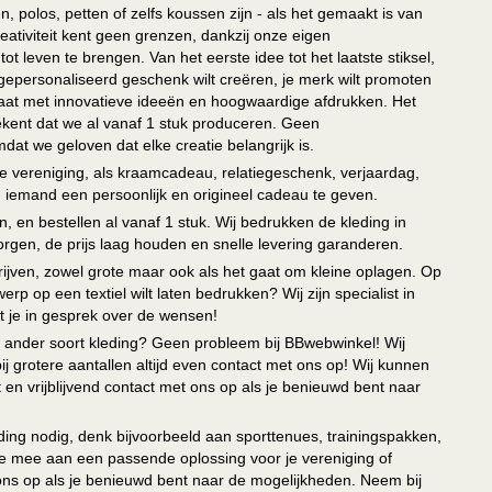
, polos, petten of zelfs koussen zijn - als het gemaakt is van
eativiteit kent geen grenzen, dankzij onze eigen
ot leven te brengen. Van het eerste idee tot het laatste stiksel,
n gepersonaliseerd geschenk wilt creëren, je merk wilt promoten
 paraat met innovatieve ideeën en hoogwaardige afdrukken. Het
tekent dat we al vanaf 1 stuk produceren. Geen
t we geloven dat elke creatie belangrijk is.
lie vereniging, als kraamcadeau, relatiegeschenk, verjaardag,
om iemand een persoonlijk en origineel cadeau te geven.
 en bestellen al vanaf 1 stuk. Wij bedrukken de kleding in
orgen, de prijs laag houden en snelle levering garanderen.
drijven, zowel grote maar ook als het gaat om kleine oplagen. Op
erp op een textiel wilt laten bedrukken? Wij zijn specialist in
t je in gesprek over de wensen!
 of ander soort kleding? Geen probleem bij BBwebwinkel! Wij
ij grotere aantallen altijd even contact met ons op! Wij kunnen
en vrijblijvend contact met ons op als je benieuwd bent naar
ing nodig, denk bijvoorbeeld aan sporttenues, trainingspakken,
e mee aan een passende oplossing voor je vereniging of
 ons op als je benieuwd bent naar de mogelijkheden. Neem bij