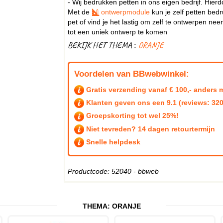
- Wij bedrukken petten in ons eigen bedrijf. Hier
Met de
ontwerpmodule
kun je zelf petten bed
pet of vind je het lastig om zelf te ontwerpen n
tot een uniek ontwerp te komen
BEKIJK HET THEMA :
ORANJE
Voordelen van BBwebwinkel:
Gratis verzending vanaf € 100,- anders m
Klanten geven ons een
9.1
(reviews: 320
Groepskorting tot wel 25%!
Niet tevreden? 14 dagen retourtermijn
Snelle helpdesk
Productcode: 52040 - bbweb
THEMA:
ORANJE