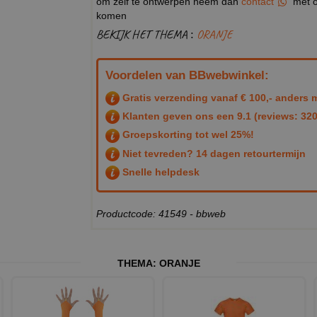
om zelf te ontwerpen neem dan
contact
met o
komen
BEKIJK HET THEMA :
ORANJE
Voordelen van BBwebwinkel:
Gratis verzending vanaf € 100,- anders m
Klanten geven ons een
9.1
(reviews: 320
Groepskorting tot wel 25%!
Niet tevreden? 14 dagen retourtermijn
Snelle helpdesk
Productcode: 41549 - bbweb
THEMA:
ORANJE