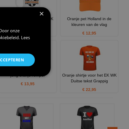
×
Kampioenen oranje shirt EK
Oranje pet Holland in de
WK voetbal mok
kleuren van de vlag
 Door onze
€ 12,95
€ 12,95
kiebeleid
.
Lees
ACCEPTEREN
jong oranje romper
Oranje shirtje voor het EK WK
Duitse tekst Grappig
€ 13,95
€ 22,95