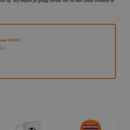
ns op. Wij helpen je graag verder om tot een uniek ontwerp te
aar €4,95 !
1 )