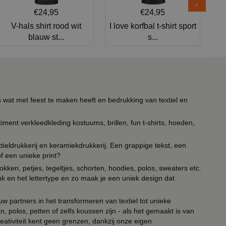
€24,95
€24,95
V-hals shirt rood wit
I love korfbal t-shirt sport
blauw st...
s...
s wat met feest te maken heeft en bedrukking van textiel en
timent verkleedkleding kostuums, brillen, fun t-shirts, hoeden,
ieldrukkerij en keramiekdrukkerij. Een grappige tekst, een
of een unieke print?
kken, petjes, tegeltjes, schorten, hoodies, polos, sweaters etc.
uk en het lettertype en zo maak je een uniek design dat
ouw partners in het transformeren van textiel tot unieke
, polos, petten of zelfs koussen zijn - als het gemaakt is van
eativiteit kent geen grenzen, dankzij onze eigen