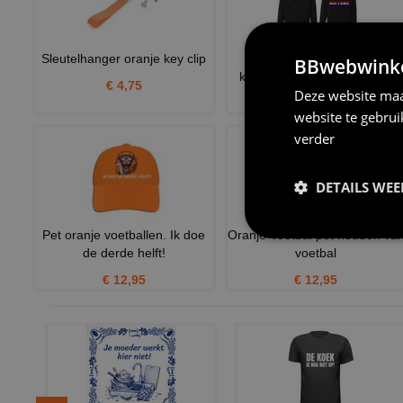
Sleutelhanger oranje key clip
Holland hoodie opdruk in
BBwebwinkel
kleuren van de Nederlands
€ 4,75
Deze website maa
€ 39,95
website te gebru
verder
DETAILS WE
Pet oranje voetballen. Ik doe
Oranje Voetbal pet houden va
de derde helft!
voetbal
€ 12,95
€ 12,95