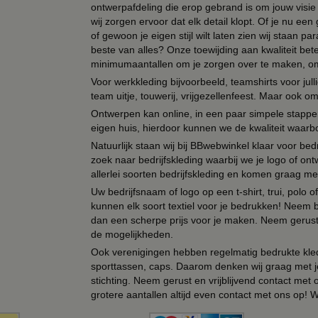
ontwerpafdeling die erop gebrand is om jouw visie t
wij zorgen ervoor dat elk detail klopt. Of je nu ee
of gewoon je eigen stijl wilt laten zien wij staan
beste van alles? Onze toewijding aan kwaliteit be
minimumaantallen om je zorgen over te maken, omda
Voor werkkleding bijvoorbeeld, teamshirts voor jul
team uitje, touwerij, vrijgezellenfeest. Maar ook 
Ontwerpen kan online, in een paar simpele stappen,
eigen huis, hierdoor kunnen we de kwaliteit waarb
Natuurlijk staan wij bij BBwebwinkel klaar voor be
zoek naar bedrijfskleding waarbij we je logo of ontw
allerlei soorten bedrijfskleding en komen graag me
Uw bedrijfsnaam of logo op een t-shirt, trui, polo
kunnen elk soort textiel voor je bedrukken! Neem b
dan een scherpe prijs voor je maken. Neem gerust 
de mogelijkheden.
Ook verenigingen hebben regelmatig bedrukte kled
sporttassen, caps. Daarom denken wij graag met j
stichting. Neem gerust en vrijblijvend contact met
grotere aantallen altijd even contact met ons op! 