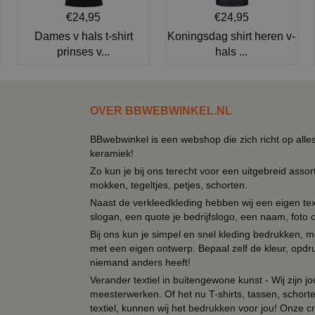
€24,95
€24,95
Dames v hals t-shirt
Koningsdag shirt heren v-
prinses v...
hals ...
OVER BBWEBWINKEL.NL
BBwebwinkel is een webshop die zich richt op alle
keramiek!
Zo kun je bij ons terecht voor een uitgebreid assor
mokken, tegeltjes, petjes, schorten.
Naast de verkleedkleding hebben wij een eigen text
slogan, een quote je bedrijfslogo, een naam, foto 
Bij ons kun je simpel en snel kleding bedrukken, mo
met een eigen ontwerp. Bepaal zelf de kleur, opdr
niemand anders heeft!
Verander textiel in buitengewone kunst - Wij zijn j
meesterwerken. Of het nu T-shirts, tassen, schorten
textiel, kunnen wij het bedrukken voor jou! Onze cr