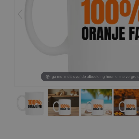
ga met muis over de afbeelding heen om te vergrot