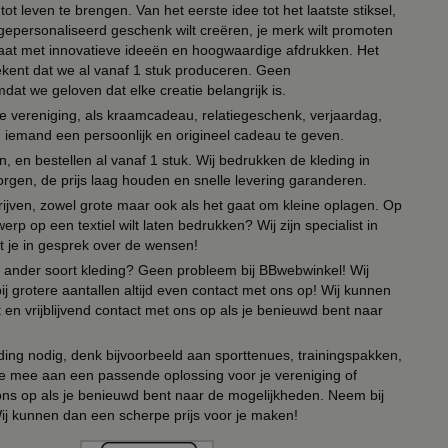
ot leven te brengen. Van het eerste idee tot het laatste stiksel,
n gepersonaliseerd geschenk wilt creëren, je merk wilt promoten
 paraat met innovatieve ideeën en hoogwaardige afdrukken. Het
tekent dat we al vanaf 1 stuk produceren. Geen
t we geloven dat elke creatie belangrijk is.
lie vereniging, als kraamcadeau, relatiegeschenk, verjaardag,
om iemand een persoonlijk en origineel cadeau te geven.
 en bestellen al vanaf 1 stuk. Wij bedrukken de kleding in
orgen, de prijs laag houden en snelle levering garanderen.
drijven, zowel grote maar ook als het gaat om kleine oplagen. Op
erp op een textiel wilt laten bedrukken? Wij zijn specialist in
t je in gesprek over de wensen!
 of ander soort kleding? Geen probleem bij BBwebwinkel! Wij
ij grotere aantallen altijd even contact met ons op! Wij kunnen
en vrijblijvend contact met ons op als je benieuwd bent naar
ing nodig, denk bijvoorbeeld aan sporttenues, trainingspakken,
e mee aan een passende oplossing voor je vereniging of
 ons op als je benieuwd bent naar de mogelijkheden. Neem bij
Wij kunnen dan een scherpe prijs voor je maken!