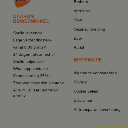
Brabant
Après-ski
DAAROM
Swat
BBWEBWINKEL:
Gezinsuitbreiding
Snelle levering✓
Boer
Lage verzendkosten✓
vanaf € 99 gratis✓
Padel
14 dagen retour recht✓
INFORMATIE
Snelle helpdesk✓
Whatsapp contact✓
Algemene voorwaarden
Groepskorting 25%✓
Privacy
Zeer veel tevreden klanten✓
Al ruim 10 jaar vertrouwd
Cookie beleid
adres✓
Disclaimer
AI-transparantieverklaring