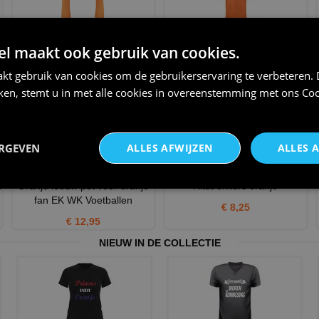
vingerloze handschoenen
Modern T-shirt voor heren
 maakt ook gebruik van cookies.
satijn, neon oranje
urban oranje unisex koni
kt gebruik van cookies om de gebruikerservaring te verbeteren.
€ 9,95
€ 8,95
iken, stemt u in met alle cookies in overeenstemming met ons
Coo
ERGEVEN
ALLES AFWIJZEN
ALLES 
n
Oranje leeuw pet voor oranje
Ritstrekkers oranje
fan EK WK Voetballen
€ 8,25
€ 12,95
NIEUW IN DE COLLECTIE