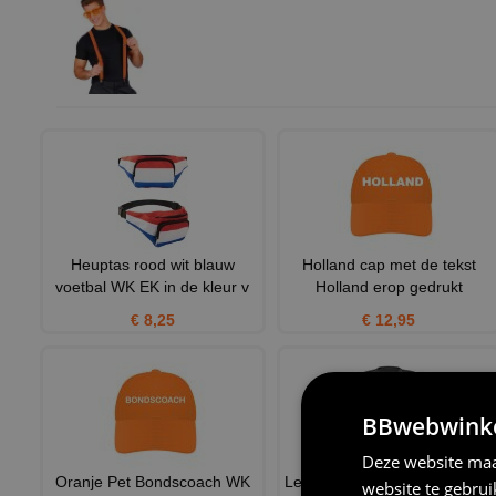
Heuptas rood wit blauw
Holland cap met de tekst
voetbal WK EK in de kleur v
Holland erop gedrukt
€ 8,25
€ 12,95
BBwebwinkel
Deze website maa
Oranje Pet Bondscoach WK
Lekker fout disco fever T-shirt
website te gebru