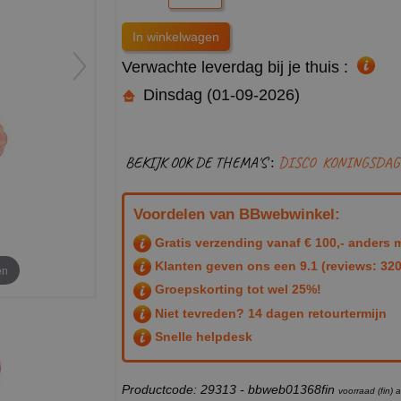
Verwachte leverdag bij je thuis :
Dinsdag (01-09-2026)
BEKIJK OOK DE THEMA'S :
DISCO
KONINGSDAG
Voordelen van BBwebwinkel:
Gratis verzending vanaf € 100,- anders m
Klanten geven ons een
9.1
(reviews: 320
en
Groepskorting tot wel 25%!
Niet tevreden? 14 dagen retourtermijn
Snelle helpdesk
Productcode: 29313 - bbweb01368fin
voorraad (fin)