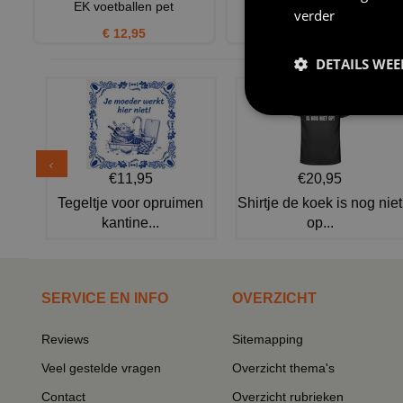
EK voetballen pet
verder
€ 21,95
€ 12,95
DETAILS WE
€11,95
€20,95
Tegeltje voor opruimen
Shirtje de koek is nog niet
kantine...
op...
SERVICE EN INFO
OVERZICHT
Reviews
Sitemapping
Veel gestelde vragen
Overzicht thema's
Contact
Overzicht rubrieken