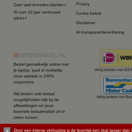
Privacy
Zeer veel tevreden klanten✓
Al ruim 10 jaar vertrouwd
Cookie beleid
adres✓
Disclaimer
AI-transparantieverklaring
B
BWEBWINKEL.NL
Bestel gemakkelijk online met
je laptop, ipad of mobieltje
Veilig betalen met iDE
onze website is 100%
responsive.
Wij bieden vele betaal
Veilig betalen met Ba
mogelijkheden kijk bij de
afbeeldingen en jouw
favoriete betaalmiddel zit er
zeker tussen.
Door een interne verhuizing is de levertijd een stuk langer dan
X