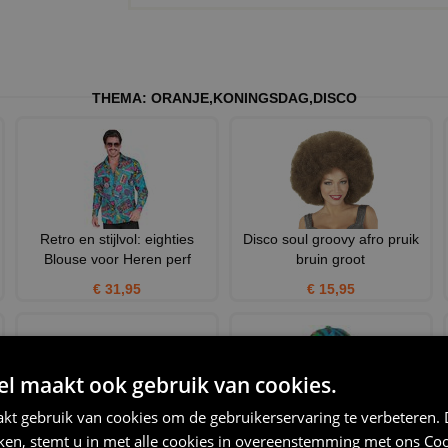
THEMA:
ORANJE
,
KONINGSDAG
,
DISCO
Retro en stijlvol: eighties
Disco soul groovy afro pruik
Blouse voor Heren perf
bruin groot
€ 31,95
€ 15,95
 maakt ook gebruik van cookies.
kt gebruik van cookies om de gebruikerservaring te verbeteren.
Groene neon pailletten
Pailletten regenboogkleuren
iken, stemt u in met alle cookies in overeenstemming met ons
Coo