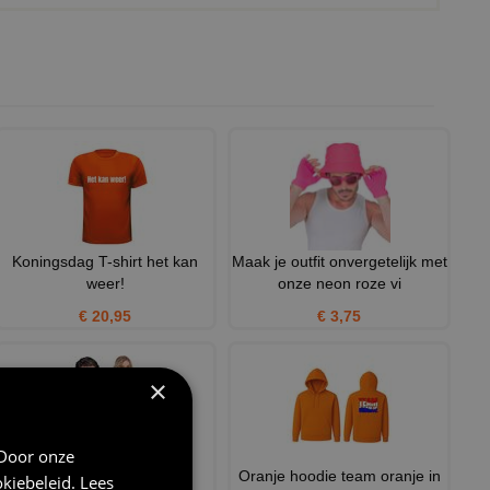
Koningsdag T-shirt het kan
Maak je outfit onvergetelijk met
weer!
onze neon roze vi
€ 20,95
€ 3,75
×
 Door onze
Pailletten bomberjas
Oranje hoodie team oranje in
kiebeleid
.
Lees