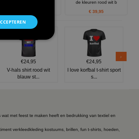
dierenprint roze
de kleuren rood wit b
€ 52,50
€ 39,95
ACCEPTEREN
€24,95
€24,95
V-hals shirt rood wit
I love korfbal t-shirt sport
blauw st...
s...
s wat met feest te maken heeft en bedrukking van textiel en
timent verkleedkleding kostuums, brillen, fun t-shirts, hoeden,