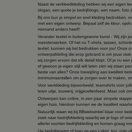
Naast de verkleedkleding hebben wij een eigen text
slogan, een quote je bedrijfslogo, een naam, foto 
Bij ons kun je simpel en snel kleding bedrukken, mo
met een eigen ontwerp. Bepaal zelf de kleur, opdr
niemand anders heeft!
Verander textiel in buitengewone kunst - Wij zijn j
meesterwerken. Of het nu T-shirts, tassen, schorten
textiel, kunnen wij het bedrukken voor jou! Onze cr
ontwerpafdeling die erop gebrand is om jouw visie t
wij zorgen ervoor dat elk detail klopt. Of je nu ee
of gewoon je eigen stijl wilt laten zien wij staan
beste van alles? Onze toewijding aan kwaliteit be
minimumaantallen om je zorgen over te maken, omda
Voor werkkleding bijvoorbeeld, teamshirts voor jul
team uitje, touwerij, vrijgezellenfeest. Maar ook 
Ontwerpen kan online, in een paar simpele stappen,
eigen huis, hierdoor kunnen we de kwaliteit waarb
Natuurlijk staan wij bij BBwebwinkel klaar voor be
zoek naar bedrijfskleding waarbij we je logo of ontw
allerlei soorten bedrijfskleding en komen graag me
Uw bedrijfsnaam of logo op een t-shirt, trui, polo