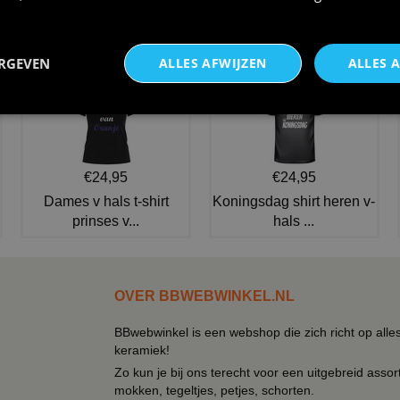
heuptas de eyecatcher voor
met tijgerprint glitte
€ 8,95
€ 7,95
NIEUW IN DE COLLECTIE
ERGEVEN
ALLES AFWIJZEN
ALLES 
€24,95
€24,95
Dames v hals t-shirt
Koningsdag shirt heren v-
prinses v...
hals ...
OVER BBWEBWINKEL.NL
BBwebwinkel is een webshop die zich richt op alle
keramiek!
Zo kun je bij ons terecht voor een uitgebreid assor
mokken, tegeltjes, petjes, schorten.