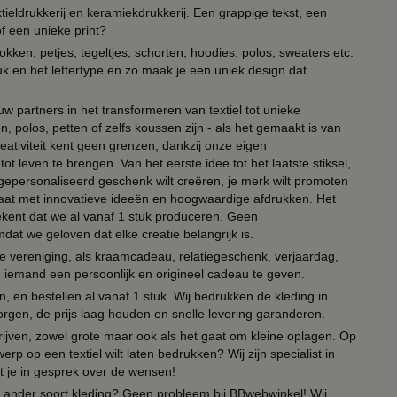
ieldrukkerij en keramiekdrukkerij. Een grappige tekst, een
of een unieke print?
kken, petjes, tegeltjes, schorten, hoodies, polos, sweaters etc.
uk en het lettertype en zo maak je een uniek design dat
ouw partners in het transformeren van textiel tot unieke
, polos, petten of zelfs koussen zijn - als het gemaakt is van
eativiteit kent geen grenzen, dankzij onze eigen
ot leven te brengen. Van het eerste idee tot het laatste stiksel,
n gepersonaliseerd geschenk wilt creëren, je merk wilt promoten
 paraat met innovatieve ideeën en hoogwaardige afdrukken. Het
tekent dat we al vanaf 1 stuk produceren. Geen
t we geloven dat elke creatie belangrijk is.
lie vereniging, als kraamcadeau, relatiegeschenk, verjaardag,
om iemand een persoonlijk en origineel cadeau te geven.
 en bestellen al vanaf 1 stuk. Wij bedrukken de kleding in
orgen, de prijs laag houden en snelle levering garanderen.
drijven, zowel grote maar ook als het gaat om kleine oplagen. Op
erp op een textiel wilt laten bedrukken? Wij zijn specialist in
t je in gesprek over de wensen!
 of ander soort kleding? Geen probleem bij BBwebwinkel! Wij