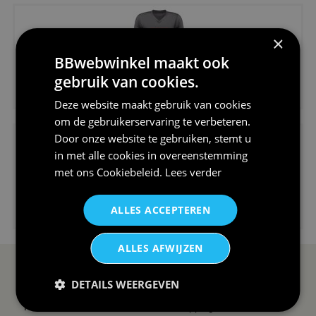
×
BBwebwinkel maakt ook
gebruik van cookies.
€24,95
V-hals shirt rood wit blauw st...
Deze website maakt gebruik van cookies
om de gebruikerservaring te verbeteren.
Door onze website te gebruiken, stemt u
in met alle cookies in overeenstemming
met ons
Cookiebeleid
.
Lees verder
€24,95
ALLES ACCEPTEREN
I love korfbal t-shirt sport s...
ALLES AFWIJZEN
SERVICE EN INFO
OVERZICHT
DETAILS WEERGEVEN
Reviews
Sitemapping