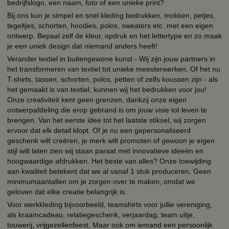
bedrijfslogo, een naam, foto of een unieke print?
Bij ons kun je simpel en snel kleding bedrukken, mokken, petjes,
tegeltjes, schorten, hoodies, polos, sweaters etc. met een eigen
ontwerp. Bepaal zelf de kleur, opdruk en het lettertype en zo maak
je een uniek design dat niemand anders heeft!
Verander textiel in buitengewone kunst - Wij zijn jouw partners in
het transformeren van textiel tot unieke meesterwerken. Of het nu
T-shirts, tassen, schorten, polos, petten of zelfs koussen zijn - als
het gemaakt is van textiel, kunnen wij het bedrukken voor jou!
Onze creativiteit kent geen grenzen, dankzij onze eigen
ontwerpafdeling die erop gebrand is om jouw visie tot leven te
brengen. Van het eerste idee tot het laatste stiksel, wij zorgen
ervoor dat elk detail klopt. Of je nu een gepersonaliseerd
geschenk wilt creëren, je merk wilt promoten of gewoon je eigen
stijl wilt laten zien wij staan paraat met innovatieve ideeën en
hoogwaardige afdrukken. Het beste van alles? Onze toewijding
aan kwaliteit betekent dat we al vanaf 1 stuk produceren. Geen
minimumaantallen om je zorgen over te maken, omdat we
geloven dat elke creatie belangrijk is.
Voor werkkleding bijvoorbeeld, teamshirts voor jullie vereniging,
als kraamcadeau, relatiegeschenk, verjaardag, team uitje,
touwerij, vrijgezellenfeest. Maar ook om iemand een persoonlijk