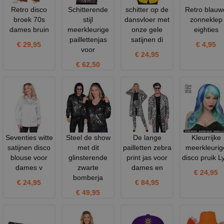
Retro disco
Schitterende
schitter op de
Retro blauw
broek 70s
stijl
dansvloer met
zonneklep
dames bruin
meerkleurige
onze gele
eighties
paillettenjas
satijnen di
€ 29,95
€ 4,95
voor
€ 24,95
€ 62,50
Seventies witte
Steel de show
De lange
Kleurrijke
satijnen disco
met dit
pailletten zebra
meerkleurig
blouse voor
glinsterende
print jas voor
disco pruik L
dames v
zwarte
dames en
€ 24,95
bomberja
€ 24,95
€ 84,95
€ 49,95