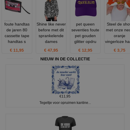
foute handtas
Shine like never
pet queen
Steel de sh
de jaren 80
before met dit
seventies foute
met onze ne
cassette tape
sprankelende
pet gouden
oranje
handtas s
dames
glitter opdru
vingerloze h
€ 11,95
€ 47,95
€ 12,95
€ 3,75
NIEUW IN DE COLLECTIE
€11,95
Tegeltje voor opruimen kantine...