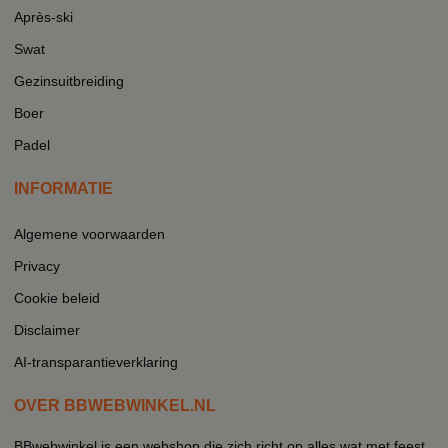
Après-ski
Swat
Gezinsuitbreiding
Boer
Padel
INFORMATIE
Algemene voorwaarden
Privacy
Cookie beleid
Disclaimer
AI-transparantieverklaring
OVER BBWEBWINKEL.NL
BBwebwinkel is een webshop die zich richt op alles wat met feest