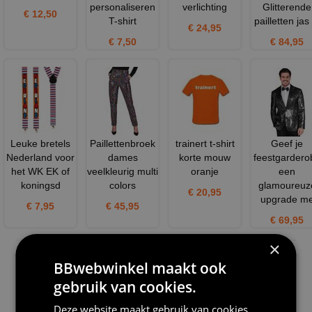
personaliseren
verlichting
Glitterende
€ 12,50
T-shirt
pailletten jas 
€ 24,95
€ 7,50
€ 84,95
Leuke bretels
Paillettenbroek
trainert t-shirt
Geef je
Nederland voor
dames
korte mouw
feestgardero
het WK EK of
veelkleurig multi
oranje
een
koningsd
colors
glamoureuz
€ 20,95
upgrade m
€ 7,95
€ 45,95
€ 69,95
NIEUW IN DE COLLECTIE
×
BBwebwinkel maakt ook
gebruik van cookies.
Deze website maakt gebruik van cookies