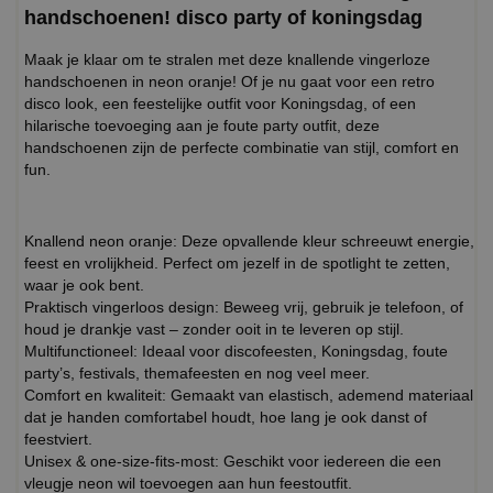
handschoenen! disco party of koningsdag
Maak je klaar om te stralen met deze knallende vingerloze
handschoenen in neon oranje! Of je nu gaat voor een retro
disco look, een feestelijke outfit voor Koningsdag, of een
hilarische toevoeging aan je foute party outfit, deze
handschoenen zijn de perfecte combinatie van stijl, comfort en
fun.
Knallend neon oranje: Deze opvallende kleur schreeuwt energie,
feest en vrolijkheid. Perfect om jezelf in de spotlight te zetten,
waar je ook bent.
Praktisch vingerloos design: Beweeg vrij, gebruik je telefoon, of
houd je drankje vast – zonder ooit in te leveren op stijl.
Multifunctioneel: Ideaal voor discofeesten, Koningsdag, foute
party’s, festivals, themafeesten en nog veel meer.
Comfort en kwaliteit: Gemaakt van elastisch, ademend materiaal
dat je handen comfortabel houdt, hoe lang je ook danst of
feestviert.
Unisex & one-size-fits-most: Geschikt voor iedereen die een
vleugje neon wil toevoegen aan hun feestoutfit.