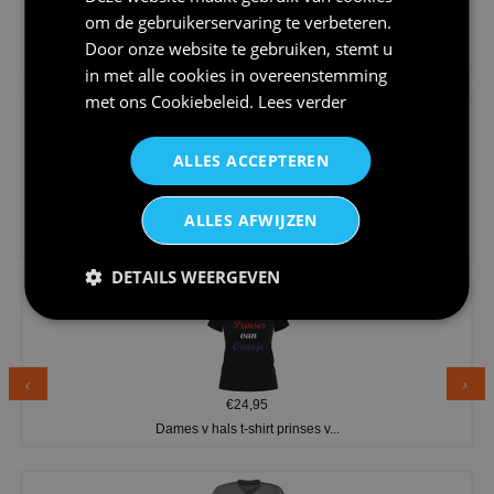
om de gebruikerservaring te verbeteren.
€11,95
Door onze website te gebruiken, stemt u
Tegeltje voor opruimen kantine...
in met alle cookies in overeenstemming
met ons
Cookiebeleid
.
Lees verder
ALLES ACCEPTEREN
ALLES AFWIJZEN
€20,95
Shirtje de koek is nog niet op...
DETAILS WEERGEVEN
€24,95
Dames v hals t-shirt prinses v...