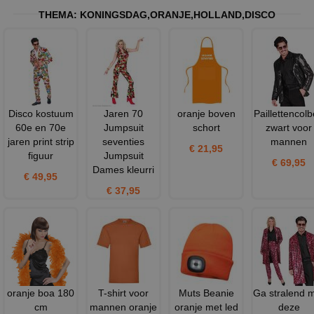
THEMA:
KONINGSDAG
,
ORANJE
,
HOLLAND
,
DISCO
Disco kostuum
Jaren 70
oranje boven
Paillettencolb
60e en 70e
Jumpsuit
schort
zwart voor
jaren print strip
seventies
mannen
€ 21,95
figuur
Jumpsuit
€ 69,95
Dames kleurri
€ 49,95
€ 37,95
oranje boa 180
T-shirt voor
Muts Beanie
Ga stralend 
cm
mannen oranje
oranje met led
deze