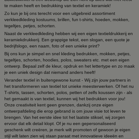
te maken heeft en bedrukking van textiel en keramiek!
Zo kun je bij ons terecht voor een uitgebreid assortiment
verkleedkleding kostuums, brillen, fun t-shirts, hoeden, mokken,
tegeltjes, petjes, schorten.
Naast de verkleedkleding hebben wij een eigen textieldrukkerij en
keramiekdrukkerij. Een grappige tekst, een slogan, een quote je
bedrijfslogo, een naam, foto of een unieke print?
Bij ons kun je simpel en snel kleding bedrukken, mokken, petjes,
tegeltjes, schorten, hoodies, polos, sweaters etc. met een eigen
ontwerp. Bepaal zelf de kleur, opdruk en het lettertype en zo maak
je een uniek design dat niemand anders heeft!
Verander textiel in buitengewone kunst - Wij zijn jouw partners in
het transformeren van textiel tot unieke meesterwerken. Of het nu
T-shirts, tassen, schorten, polos, petten of zelfs koussen zijn - als
het gemaakt is van textiel, kunnen wij het bedrukken voor jou!
Onze creativiteit kent geen grenzen, dankzij onze eigen
ontwerpafdeling die erop gebrand is om jouw visie tot leven te
brengen. Van het eerste idee tot het laatste stiksel, wij zorgen
ervoor dat elk detail klopt. Of je nu een gepersonaliseerd
geschenk wilt creëren, je merk wilt promoten of gewoon je eigen
stijl wilt laten zien wij staan paraat met innovatieve ideeën en