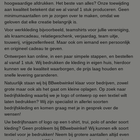
hoogwaardige afdrukken. Het beste van alles? Onze toewijding
aan kwaliteit betekent dat we al vanaf 1 stuk produceren. Geen
minimumaantallen om je zorgen over te maken, omdat we
geloven dat elke creatie belangrijk is.
Voor werkkleding bijvoorbeeld, teamshirts voor jullie vereniging,
als kraamcadeau, relatiegeschenk, verjaardag, team uitje,
touwerij, vrijgezellenfeest. Maar ook om iemand een persoonlijk
en origineel cadeau te geven.
Ontwerpen kan online, in een paar simpele stappen, en bestellen
al vanaf 1 stuk. Wij bedrukken de kleding in eigen huis, hierdoor
kunnen we de kwaliteit waarborgen, de prijs laag houden en
snelle levering garanderen.
Natuurlijk staan wij bij BBwebwinkel klaar voor bedrijven, zowel
grote maar ook als het gaat om kleine oplagen. Op zoek naar
bedrijfskleding waarbij we je logo of ontwerp op een textiel wilt
laten bedrukken? Wij zijn specialist in allerlei soorten
bedrijfskleding en komen graag met je in gesprek over de
wensen!
Uw bedrijfsnaam of logo op een t-shirt, trui, polo of ander soort
kleding? Geen probleem bij BBwebwinkel! Wij kunnen elk soort
textiel voor je bedrukken! Neem bij grotere aantallen altijd even