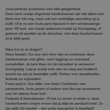
Jouw perfecte accessoire voor elke gelegenheid
Deze neon oranje vingerloze handschoenen zijn niet alleen een
feest voor het oog, maar ook een veelzijdige aanvulling op je
outfit. Of je nu een foute party bijwoont in een schreeuwerige
jaren ’80 look, een oranje statement maakt op Koningsdag, of
gewoon wil opvallen op de dansvloer, met deze handschoenen
zit je altijd goed.
Waar kun je ze dragen?
Disco feesten: Ga voor een retro vibe en combineer deze
handschoenen met glitter, neon leggings en oversized
zonnebrillen. Je bent klaar om de dansvloer te veroveren!
Koningsdag: Laat je oranje trots zien en voeg een knallend
accent toe aan je feestelijke outfit. Perfect voor straatfeesten,
festivals en vrijmarkten.
Foute party’s: Hoe feller, hoe beter! Combineer met
panterprints, foute jassen of andere over-the-top accessoires
voor de ultieme foute look.
Festivals & themafeesten: Of het nu zomer of winter is, deze
handschoenen zorgen ervoor dat jij altijd de aandacht trekt. Ze
zijn zelfs UV-reactief – een echte eyecatcher in blacklight!