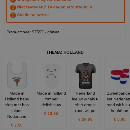
Niet tevreden? 14 dagen retourtermijn
Snelle helpdesk
Productcode: 57555 - bbweb
THEMA:
HOLLAND
Made in
Made in holland
Nederland
Zweetbande
Holland baby
romper
leeuw v-hals t-
set Nederla
slab met bos
delfsblauw
shirt oranje
rood wit bla
tulpen
rood wit pri
hoofdban
€ 13,95
Nederland
€ 24,95
€ 5,95
€ 7,50