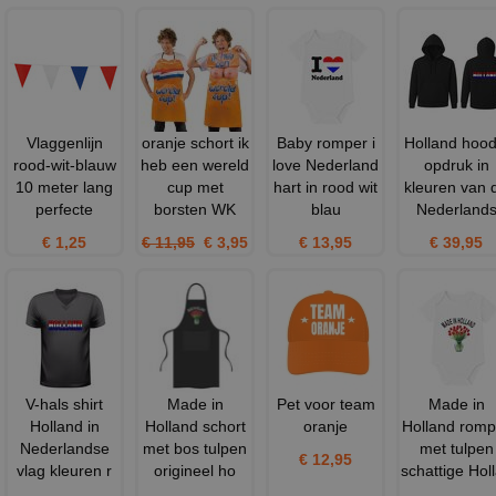
Vlaggenlijn
oranje schort ik
Baby romper i
Holland hood
rood-wit-blauw
heb een wereld
love Nederland
opdruk in
10 meter lang
cup met
hart in rood wit
kleuren van 
perfecte
borsten WK
blau
Nederland
€ 1,25
€ 11,95
€ 3,95
€ 13,95
€ 39,95
V-hals shirt
Made in
Pet voor team
Made in
Holland in
Holland schort
oranje
Holland romp
Nederlandse
met bos tulpen
met tulpen
€ 12,95
vlag kleuren r
origineel ho
schattige Hol