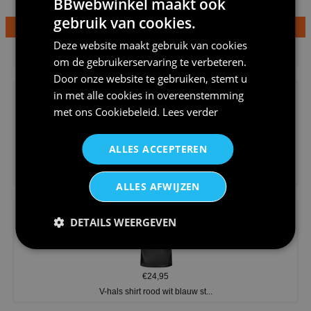
BBwebwinkel maakt ook
gebruik van cookies.
€24,95
Deze website maakt gebruik van cookies
Dames v hals t-shirt prinses v...
om de gebruikerservaring te verbeteren.
Door onze website te gebruiken, stemt u
in met alle cookies in overeenstemming
met ons
Cookiebeleid
.
Lees verder
ALLES ACCEPTEREN
€24,95
Koningsdag shirt heren v-hals ...
ALLES AFWIJZEN
DETAILS WEERGEVEN
€24,95
V-hals shirt rood wit blauw st...