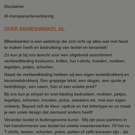
Disclaimer
AI-transparantieverklaring
OVER BBWEBWINKEL.NL
BBwebwinkel is een webshop die zich richt op alles wat met feest
te maken heeft en bedrukking van textiel en keramiek!
Zo kun je bij ons terecht voor een uitgebreid assortiment
verkleedkleding kostuums, brillen, fun t-shirts, hoeden, mokken,
tegeltjes, petjes, schorten.
Naast de verkleedkleding hebben wij een eigen textieldrukkerij en
keramiekdrukkerij. Een grappige tekst, een slogan, een quote je
bedrijfslogo, een naam, foto of een unieke print?
Bij ons kun je simpel en snel kleding bedrukken, mokken, petjes,
tegeltjes, schorten, hoodies, polos, sweaters etc. met een eigen
ontwerp. Bepaal zelf de kleur, opdruk en het lettertype en zo maak
je een uniek design dat niemand anders heeft!
Verander textiel in buitengewone kunst - Wij zijn jouw partners in
het transformeren van textiel tot unieke meesterwerken. Of het nu
T-shirts, tassen, schorten, polos, petten of zelfs koussen zijn - als