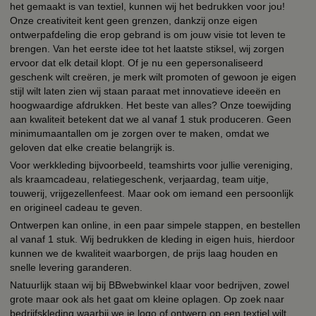
het gemaakt is van textiel, kunnen wij het bedrukken voor jou!
Onze creativiteit kent geen grenzen, dankzij onze eigen
ontwerpafdeling die erop gebrand is om jouw visie tot leven te
brengen. Van het eerste idee tot het laatste stiksel, wij zorgen
ervoor dat elk detail klopt. Of je nu een gepersonaliseerd
geschenk wilt creëren, je merk wilt promoten of gewoon je eigen
stijl wilt laten zien wij staan paraat met innovatieve ideeën en
hoogwaardige afdrukken. Het beste van alles? Onze toewijding
aan kwaliteit betekent dat we al vanaf 1 stuk produceren. Geen
minimumaantallen om je zorgen over te maken, omdat we
geloven dat elke creatie belangrijk is.
Voor werkkleding bijvoorbeeld, teamshirts voor jullie vereniging,
als kraamcadeau, relatiegeschenk, verjaardag, team uitje,
touwerij, vrijgezellenfeest. Maar ook om iemand een persoonlijk
en origineel cadeau te geven.
Ontwerpen kan online, in een paar simpele stappen, en bestellen
al vanaf 1 stuk. Wij bedrukken de kleding in eigen huis, hierdoor
kunnen we de kwaliteit waarborgen, de prijs laag houden en
snelle levering garanderen.
Natuurlijk staan wij bij BBwebwinkel klaar voor bedrijven, zowel
grote maar ook als het gaat om kleine oplagen. Op zoek naar
bedrijfskleding waarbij we je logo of ontwerp op een textiel wilt