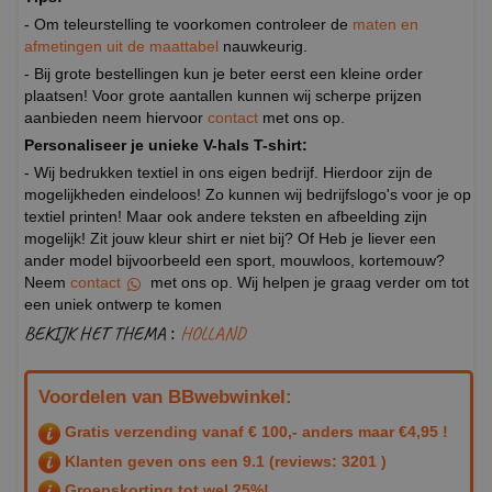
- Om teleurstelling te voorkomen controleer de
maten en
afmetingen uit de maattabel
nauwkeurig.
- Bij grote bestellingen kun je beter eerst een kleine order
plaatsen! Voor grote aantallen kunnen wij scherpe prijzen
aanbieden neem hiervoor
contact
met ons op.
Personaliseer je unieke V-hals T-shirt:
- Wij bedrukken textiel in ons eigen bedrijf. Hierdoor zijn de
mogelijkheden eindeloos! Zo kunnen wij bedrijfslogo's voor je op
textiel printen! Maar ook andere teksten en afbeelding zijn
mogelijk! Zit jouw kleur shirt er niet bij? Of Heb je liever een
ander model bijvoorbeeld een sport, mouwloos, kortemouw?
Neem
contact
met ons op. Wij helpen je graag verder om tot
een uniek ontwerp te komen
BEKIJK HET THEMA :
HOLLAND
Voordelen van BBwebwinkel:
Gratis verzending vanaf € 100,- anders maar €4,95 !
Klanten geven ons een
9.1
(reviews: 3201 )
Groepskorting tot wel 25%!