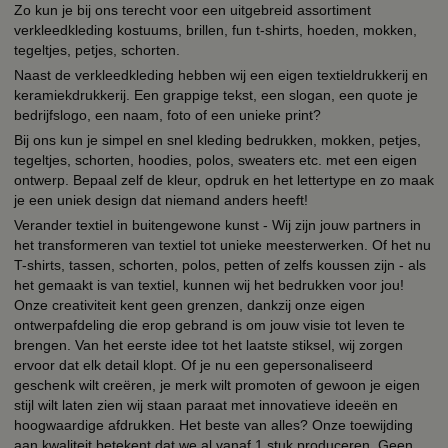
Zo kun je bij ons terecht voor een uitgebreid assortiment
verkleedkleding kostuums, brillen, fun t-shirts, hoeden, mokken,
tegeltjes, petjes, schorten.
Naast de verkleedkleding hebben wij een eigen textieldrukkerij en
keramiekdrukkerij. Een grappige tekst, een slogan, een quote je
bedrijfslogo, een naam, foto of een unieke print?
Bij ons kun je simpel en snel kleding bedrukken, mokken, petjes,
tegeltjes, schorten, hoodies, polos, sweaters etc. met een eigen
ontwerp. Bepaal zelf de kleur, opdruk en het lettertype en zo maak
je een uniek design dat niemand anders heeft!
Verander textiel in buitengewone kunst - Wij zijn jouw partners in
het transformeren van textiel tot unieke meesterwerken. Of het nu
T-shirts, tassen, schorten, polos, petten of zelfs koussen zijn - als
het gemaakt is van textiel, kunnen wij het bedrukken voor jou!
Onze creativiteit kent geen grenzen, dankzij onze eigen
ontwerpafdeling die erop gebrand is om jouw visie tot leven te
brengen. Van het eerste idee tot het laatste stiksel, wij zorgen
ervoor dat elk detail klopt. Of je nu een gepersonaliseerd
geschenk wilt creëren, je merk wilt promoten of gewoon je eigen
stijl wilt laten zien wij staan paraat met innovatieve ideeën en
hoogwaardige afdrukken. Het beste van alles? Onze toewijding
aan kwaliteit betekent dat we al vanaf 1 stuk produceren. Geen