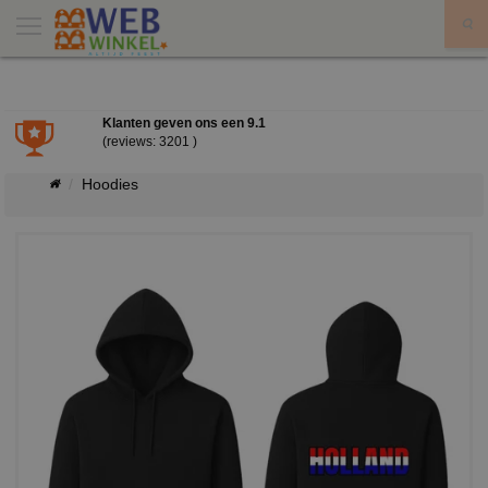
X
Klanten geven ons een
9.1
(reviews: 3201 )
Hoodies