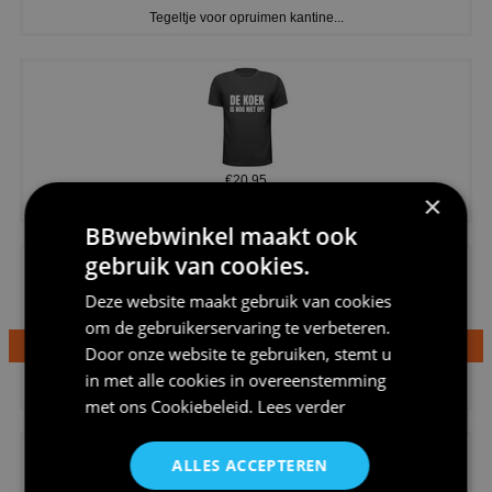
Tegeltje voor opruimen kantine...
€20,95
×
Shirtje de koek is nog niet op...
BBwebwinkel maakt ook
gebruik van cookies.
Deze website maakt gebruik van cookies
om de gebruikerservaring te verbeteren.
Door onze website te gebruiken, stemt u
€24,95
in met alle cookies in overeenstemming
Dames v hals t-shirt prinses v...
met ons
Cookiebeleid
.
Lees verder
ALLES ACCEPTEREN