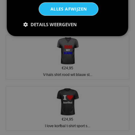
ALLES AFWIJZEN
€24,95
DETAILS WEERGEVEN
Koningsdag shirt heren v-hals ...
€24,95
V-hals shirt rood wit blauw st...
€24,95
I love korfbal t-shirt sport s...