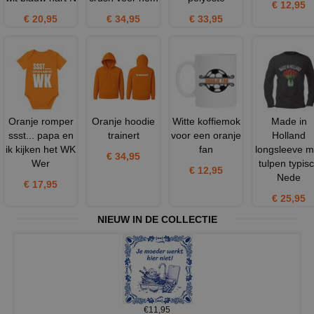
€ 12,95
€ 20,95
€ 34,95
€ 33,95
Oranje romper
Oranje hoodie
Witte koffiemok
Made in
ssst... papa en
trainert
voor een oranje
Holland
ik kijken het WK
fan
longsleeve m
€ 34,95
Wer
tulpen typis
€ 12,95
Nede
€ 17,95
€ 25,95
NIEUW IN DE COLLECTIE
€11,95