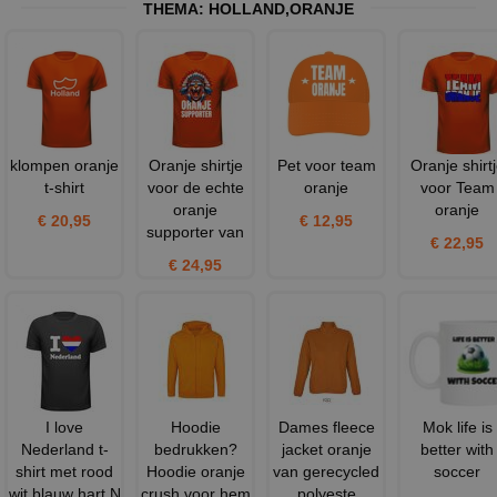
THEMA:
HOLLAND
,
ORANJE
klompen oranje
Oranje shirtje
Pet voor team
Oranje shirt
t-shirt
voor de echte
oranje
voor Team
oranje
oranje
€ 20,95
€ 12,95
supporter van
€ 22,95
€ 24,95
I love
Hoodie
Dames fleece
Mok life is
Nederland t-
bedrukken?
jacket oranje
better with
shirt met rood
Hoodie oranje
van gerecycled
soccer
wit blauw hart N
crush voor hem
polyeste