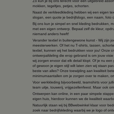
Zo kun je bij ons terecht voor een uitgebreid assor
mokken, tegeltjes, petjes, schorten.
Naast de verkleedkleding hebben wij een eigen text
slogan, een quote je bedrijfslogo, een naam, foto 
Bij ons kun je simpel en snel kleding bedrukken, mo
met een eigen ontwerp. Bepaal zelf de kleur, opdr
niemand anders heeft!
Verander textiel in buitengewone kunst - Wij zijn j
meesterwerken. Of het nu T-shirts, tassen, schorten
textiel, kunnen wij het bedrukken voor jou! Onze cr
ontwerpafdeling die erop gebrand is om jouw visie t
wij zorgen ervoor dat elk detail klopt. Of je nu ee
of gewoon je eigen stijl wilt laten zien wij staan
beste van alles? Onze toewijding aan kwaliteit be
minimumaantallen om je zorgen over te maken, omda
Voor werkkleding bijvoorbeeld, teamshirts voor jul
team uitje, touwerij, vrijgezellenfeest. Maar ook 
Ontwerpen kan online, in een paar simpele stappen,
eigen huis, hierdoor kunnen we de kwaliteit waarb
Natuurlijk staan wij bij BBwebwinkel klaar voor be
zoek naar bedrijfskleding waarbij we je logo of ontw