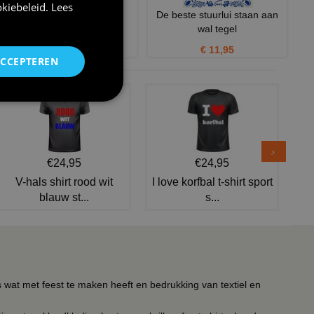
kiebeleid
.
Lees
Schip ahoy shirt
De beste stuurlui staan aan
wal tegel
€ 20,95
€ 11,95
ACCEPTEREN
€24,95
€24,95
V-hals shirt rood wit
I love korfbal t-shirt sport
blauw st...
s...
s wat met feest te maken heeft en bedrukking van textiel en