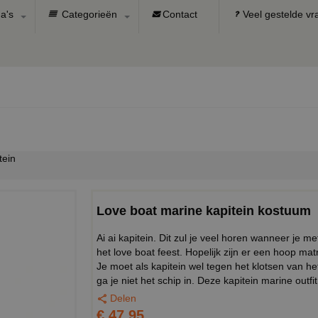
a's
Categorieën
Contact
Veel gestelde v
tein
Love boat marine kapitein kostuum
Ai ai kapitein. Dit zul je veel horen wanneer je m
het love boat feest. Hopelijk zijn er een hoop mat
Je moet als kapitein wel tegen het klotsen van h
ga je niet het schip in. Deze kapitein marine outfit
Delen
€ 47,95