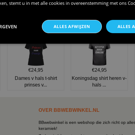
iken, stemt u in met alle cookies in overeenstemming met ons
Coo
Kapiteinspet
Pet voor het Carnaval kapitein
€ 7,95
€ 12,95
ERGEVEN
ALLES AFWIJZEN
ALLES 
NIEUW IN DE COLLECTIE
€24,95
€24,95
Dames v hals t-shirt
Koningsdag shirt heren v-
prinses v...
hals ...
OVER BBWEBWINKEL.NL
BBwebwinkel is een webshop die zich richt op alle
keramiek!