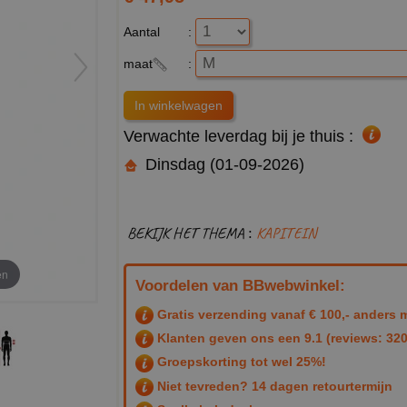
Aantal
:
maat
:
Verwachte leverdag bij je thuis :
Dinsdag (01-09-2026)
BEKIJK HET THEMA :
KAPITEIN
en
Voordelen van BBwebwinkel:
Gratis verzending vanaf € 100,- anders m
Klanten geven ons een
9.1
(reviews: 320
Groepskorting tot wel 25%!
Niet tevreden? 14 dagen retourtermijn