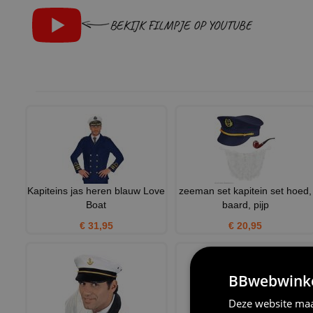
BEKIJK FILMPJE OP YOUTUBE
Kapiteins jas heren blauw Love
zeeman set kapitein set hoed,
Boat
baard, pijp
€ 31,95
€ 20,95
BBwebwinkel
Deze website maa