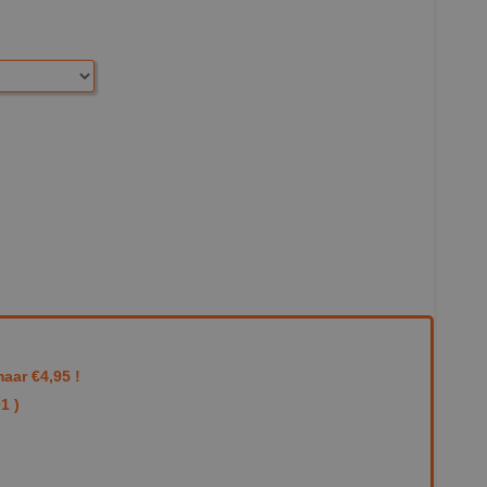
aar €4,95 !
1 )