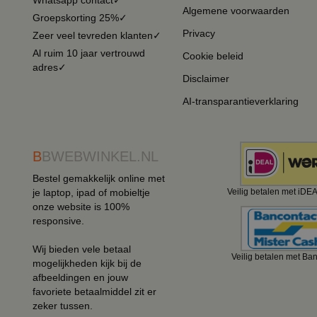
Whatsapp contact✓
Algemene voorwaarden
Groepskorting 25%✓
Privacy
Zeer veel tevreden klanten✓
Al ruim 10 jaar vertrouwd
Cookie beleid
adres✓
Disclaimer
AI-transparantieverklaring
B
BWEBWINKEL.NL
Bestel gemakkelijk online met
je laptop, ipad of mobieltje
Veilig betalen met iDE
onze website is 100%
responsive.
Wij bieden vele betaal
Veilig betalen met Ba
mogelijkheden kijk bij de
afbeeldingen en jouw
favoriete betaalmiddel zit er
zeker tussen.