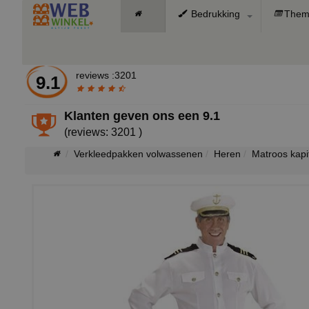
Bedrukking
Them
reviews :3201
9.1
Klanten geven ons een
9.1
(reviews: 3201 )
Verkleedpakken volwassenen
Heren
Matroos kapi