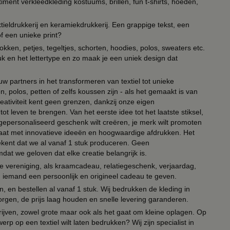
timent verkleedkleding kostuums, brillen, fun t-shirts, hoeden,
ieldrukkerij en keramiekdrukkerij. Een grappige tekst, een
of een unieke print?
kken, petjes, tegeltjes, schorten, hoodies, polos, sweaters etc.
uk en het lettertype en zo maak je een uniek design dat
ouw partners in het transformeren van textiel tot unieke
, polos, petten of zelfs koussen zijn - als het gemaakt is van
eativiteit kent geen grenzen, dankzij onze eigen
ot leven te brengen. Van het eerste idee tot het laatste stiksel,
n gepersonaliseerd geschenk wilt creëren, je merk wilt promoten
 paraat met innovatieve ideeën en hoogwaardige afdrukken. Het
tekent dat we al vanaf 1 stuk produceren. Geen
t we geloven dat elke creatie belangrijk is.
lie vereniging, als kraamcadeau, relatiegeschenk, verjaardag,
om iemand een persoonlijk en origineel cadeau te geven.
 en bestellen al vanaf 1 stuk. Wij bedrukken de kleding in
orgen, de prijs laag houden en snelle levering garanderen.
drijven, zowel grote maar ook als het gaat om kleine oplagen. Op
erp op een textiel wilt laten bedrukken? Wij zijn specialist in