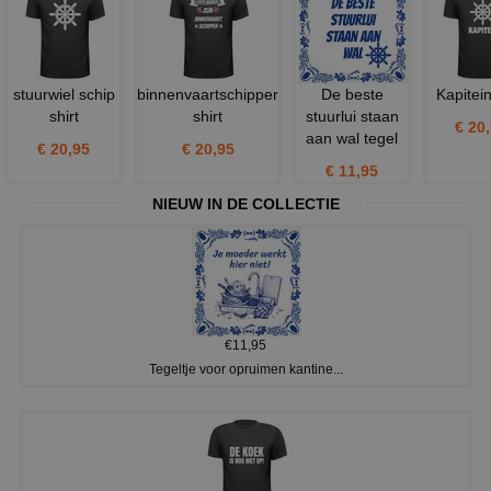
stuurwiel schip
binnenvaartschipper
De beste
Kapitein
shirt
shirt
stuurlui staan
€ 20
aan wal tegel
€ 20,95
€ 20,95
€ 11,95
NIEUW IN DE COLLECTIE
€11,95
Tegeltje voor opruimen kantine...