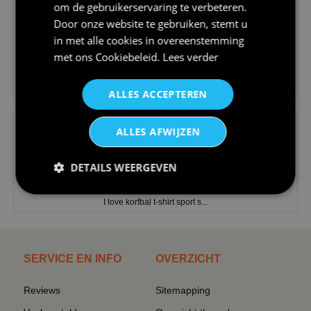
om de gebruikerservaring te verbeteren.
Door onze website te gebruiken, stemt u
in met alle cookies in overeenstemming
met ons
Cookiebeleid
.
Lees verder
€24,95
V-hals shirt rood wit blauw st...
ALLES ACCEPTEREN
ALLES AFWIJZEN
DETAILS WEERGEVEN
€24,95
I love korfbal t-shirt sport s...
SERVICE EN INFO
OVERZICHT
Reviews
Sitemapping