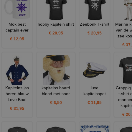
Mok best
hobby kapitein shirt
Zeebonk T-shirt
Marine k
captain ever
van de 
€ 20,95
€ 20,95
zee ko
€ 12,95
€ 37
Kapiteins jas
kapiteins baard
luxe
Grappig
heren blauw
blond met snor
kapiteinspet
t-shirt 
Love Boat
mannen
€ 6,50
€ 11,95
kapite
€ 31,95
€ 20