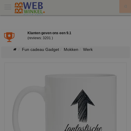
X
Klanten geven ons een
9.1
(reviews: 3201 )
Fun cadeau Gadget
Mokken
Werk