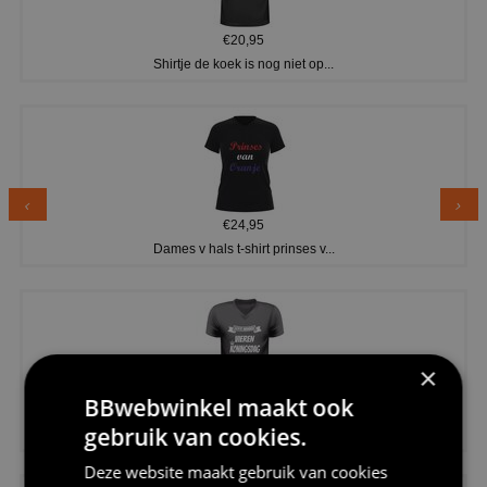
€20,95
Shirtje de koek is nog niet op...
€24,95
Dames v hals t-shirt prinses v...
×
BBwebwinkel maakt ook
€24,95
gebruik van cookies.
Koningsdag shirt heren v-hals ...
Deze website maakt gebruik van cookies