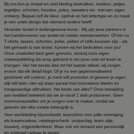
Bij ons kun je simpel en snel kleding bedrukken, mokken, petjes,
tegeltjes, schorten, hoodies, polos, sweaters etc. met een eigen
ontwerp. Bepaal zelf de kleur, opdruk en het lettertype en zo maak
je een uniek design dat niemand anders heeft!
Verander textiel in buitengewone kunst - Wij zijn jouw partners in
het transformeren van textiel tot unieke meesterwerken. Of het nu
T-shirts, tassen, schorten, polos, petten of zelfs koussen zijn - als
het gemaakt is van textiel, kunnen wij het bedrukken voor jou!
Onze creativiteit kent geen grenzen, dankzij onze eigen
ontwerpafdeling die erop gebrand is om jouw visie tot leven te
brengen. Van het eerste idee tot het laatste stiksel, wij zorgen
ervoor dat elk detail klopt. Of je nu een gepersonaliseerd
geschenk wilt creëren, je merk wilt promoten of gewoon je eigen
stijl wilt laten zien wij staan paraat met innovatieve ideeën en
hoogwaardige afdrukken. Het beste van alles? Onze toewijding
aan kwaliteit betekent dat we al vanaf 1 stuk produceren. Geen
minimumaantallen om je zorgen over te maken, omdat we
geloven dat elke creatie belangrijk is.
Voor werkkleding bijvoorbeeld, teamshirts voor jullie vereniging,
als kraamcadeau, relatiegeschenk, verjaardag, team uitje,
touwerij, vrijgezellenfeest. Maar ook om iemand een persoonlijk
en origineel cadeau te geven.