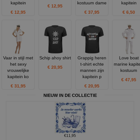
kapitein
kostuum dame
kapitein
€ 12,95
€ 12,95
€ 37,95
€ 6,50
Vaar in stijl met
Schip ahoy shirt
Grappig heren
Love boat
het sexy
t-shirt echte
marine kapite
€ 20,95
vrouwelijke
mannen zijn
kostuum
kapitein ko
kapitein p
€ 47,95
€ 31,95
€ 20,95
NIEUW IN DE COLLECTIE
€11,95