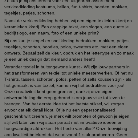
Zo kun je bij ons terecht voor een uitgebreid assortiment
verkleedkleding kostuums, brillen, fun t-shirts, hoeden, mokken,
tegeltjes, petjes, schorten.
Naast de verkleedkleding hebben wij een eigen textieldrukkerij en
keramiekdrukkerij. Een grappige tekst, een slogan, een quote je
bedrijfslogo, een naam, foto of een unieke print?
Bij ons kun je simpel en snel kleding bedrukken, mokken, petjes,
tegeltjes, schorten, hoodies, polos, sweaters etc. met een eigen
ontwerp. Bepaal zelf de kleur, opdruk en het lettertype en zo maak
je een uniek design dat niemand anders heeft!
Verander textiel in buitengewone kunst - Wij zijn jouw partners in
het transformeren van textiel tot unieke meesterwerken. Of het nu
T-shirts, tassen, schorten, polos, petten of zelfs koussen zijn - als
het gemaakt is van textiel, kunnen wij het bedrukken voor jou!
Onze creativiteit kent geen grenzen, dankzij onze eigen
ontwerpafdeling die erop gebrand is om jouw visie tot leven te
brengen. Van het eerste idee tot het laatste stiksel, wij zorgen
ervoor dat elk detail klopt. Of je nu een gepersonaliseerd
geschenk wilt creëren, je merk wilt promoten of gewoon je eigen
stijl wilt laten zien wij staan paraat met innovatieve ideeën en
hoogwaardige afdrukken. Het beste van alles? Onze toewijding
aan kwaliteit betekent dat we al vanaf 1 stuk produceren. Geen