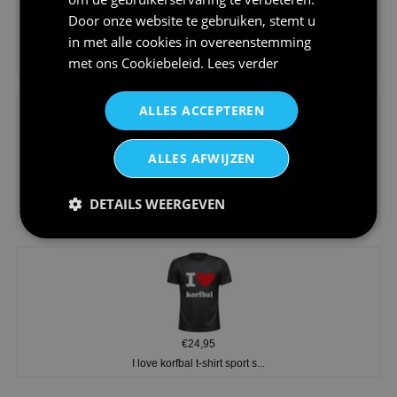
Door onze website te gebruiken, stemt u
in met alle cookies in overeenstemming
€24,95
met ons
Cookiebeleid
.
Lees verder
Koningsdag shirt heren v-hals ...
ALLES ACCEPTEREN
ALLES AFWIJZEN
€24,95
DETAILS WEERGEVEN
V-hals shirt rood wit blauw st...
€24,95
I love korfbal t-shirt sport s...