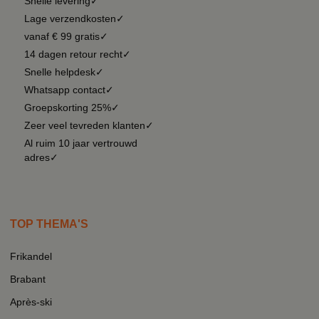
Snelle levering✓
Lage verzendkosten✓
vanaf € 99 gratis✓
14 dagen retour recht✓
Snelle helpdesk✓
Whatsapp contact✓
Groepskorting 25%✓
Zeer veel tevreden klanten✓
Al ruim 10 jaar vertrouwd
adres✓
TOP THEMA'S
Frikandel
Brabant
Après-ski