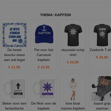
THEMA:
KAPITEIN
De beste
Pet voor het
stuurwiel schip
Zeebonk T-sh
stuurlui staan
Carnaval
shirt
€ 20,95
aan wal tegel
kapitein
€ 20,95
€ 11,95
€ 12,95
Beker voor een
De Mok voor de
love boat
baard grijs
fantastische
kapitein
marine kapitein
zeeman