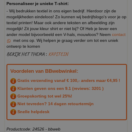
Personaliseer je unieke T-shirt:
- Wij bedrukken textiel in ons eigen bedrijf. Hierdoor zijn de
mogelijkheden eindeloos! Zo kunnen wij bedrijfslogo's voor je op
textiel printen! Maar ook andere teksten en afbeelding zijn
mogelijk! Zit jouw kleur shirt er niet bij? Of Heb je liever een
ander model bijvoorbeeld een V-hals, mouwloos? Neem
contact
met ons op. Wij helpen je graag verder om tot een uniek
ontwerp te komen
BEKIJK HET THEMA :
KAPITEIN
Voordelen van BBwebwinkel:
Gratis verzending vanaf € 100,- anders maar €4,95 !
Klanten geven ons een
9.1
(reviews: 3201 )
Groepskorting tot wel 25%!
Niet tevreden? 14 dagen retourtermijn
Snelle helpdesk
Productcode: 24526 - bbweb