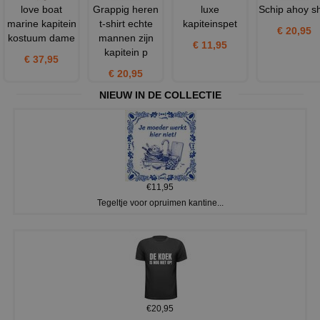
love boat
Grappig heren
luxe
Schip ahoy sh
marine kapitein
t-shirt echte
kapiteinspet
€ 20,95
kostuum dame
mannen zijn
€ 11,95
kapitein p
€ 37,95
€ 20,95
NIEUW IN DE COLLECTIE
€11,95
Tegeltje voor opruimen kantine...
€20,95