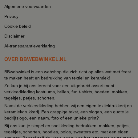
Algemene voorwaarden
Privacy
Cookie beleid
Disclaimer
AI-transparantieverklaring
OVER BBWEBWINKEL.NL
BBwebwinkel is een webshop die zich richt op alles wat met feest
te maken heeft en bedrukking van textiel en keramiek!
Zo kun je bij ons terecht voor een uitgebreid assortiment
verkleedkleding kostuums, brillen, fun t-shirts, hoeden, mokken,
tegeltjes, petjes, schorten.
Naast de verkleedkleding hebben wij een eigen textieldrukkerij en
keramiekdrukkerij. Een grappige tekst, een slogan, een quote je
bedrijfslogo, een naam, foto of een unieke print?
Bij ons kun je simpel en snel kleding bedrukken, mokken, petjes,
tegeltjes, schorten, hoodies, polos, sweaters etc. met een eigen
ontwerp. Bepaal zelf de kleur, opdruk en het lettertype en zo maak