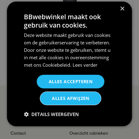
×
€24,95
BBwebwinkel maakt ook
V-hals shirt rood wit blauw st...
gebruik van cookies.
Deze website maakt gebruik van cookies
om de gebruikerservaring te verbeteren.
Door onze website te gebruiken, stemt u
in met alle cookies in overeenstemming
met ons
Cookiebeleid
.
Lees verder
€24,95
I love korfbal t-shirt sport s...
ALLES ACCEPTEREN
ALLES AFWIJZEN
SERVICE EN INFO
OVERZICHT
Reviews
Sitemapping
DETAILS WEERGEVEN
Veel gestelde vragen
Overzicht thema's
Contact
Overzicht rubrieken