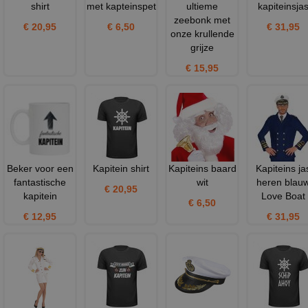
shirt
met kapteinspet
ultieme
kapiteinsja
zeebonk met
€ 20,95
€ 6,50
€ 31,95
onze krullende
grijze
€ 15,95
Beker voor een
Kapitein shirt
Kapiteins baard
Kapiteins ja
fantastische
wit
heren blau
€ 20,95
kapitein
Love Boat
€ 6,50
€ 12,95
€ 31,95