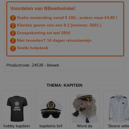
Voordelen van BBwebwinkel:
Gratis verzending vanaf € 100,- anders maar €4,95 !
Klanten geven ons een
9.1
(reviews: 3201 )
Groepskorting tot wel 25%!
Niet tevreden? 14 dagen retourtermijn
Snelle helpdesk
Productcode: 24538 - bbweb
THEMA:
KAPITEIN
hobby kapitein
kapiteins bril
Word de
Stoere witt