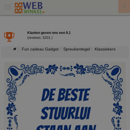
X
Klanten geven ons een
9.1
(reviews: 3201 )
Fun cadeau Gadget
Spreukentegel
Klassiekers