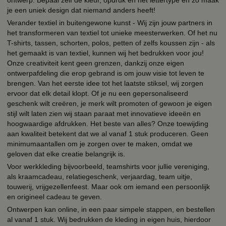
je een uniek design dat niemand anders heeft!
Verander textiel in buitengewone kunst - Wij zijn jouw partners in
het transformeren van textiel tot unieke meesterwerken. Of het nu
T-shirts, tassen, schorten, polos, petten of zelfs koussen zijn - als
het gemaakt is van textiel, kunnen wij het bedrukken voor jou!
Onze creativiteit kent geen grenzen, dankzij onze eigen
ontwerpafdeling die erop gebrand is om jouw visie tot leven te
brengen. Van het eerste idee tot het laatste stiksel, wij zorgen
ervoor dat elk detail klopt. Of je nu een gepersonaliseerd
geschenk wilt creëren, je merk wilt promoten of gewoon je eigen
stijl wilt laten zien wij staan paraat met innovatieve ideeën en
hoogwaardige afdrukken. Het beste van alles? Onze toewijding
aan kwaliteit betekent dat we al vanaf 1 stuk produceren. Geen
minimumaantallen om je zorgen over te maken, omdat we
geloven dat elke creatie belangrijk is.
Voor werkkleding bijvoorbeeld, teamshirts voor jullie vereniging,
als kraamcadeau, relatiegeschenk, verjaardag, team uitje,
touwerij, vrijgezellenfeest. Maar ook om iemand een persoonlijk
en origineel cadeau te geven.
Ontwerpen kan online, in een paar simpele stappen, en bestellen
al vanaf 1 stuk. Wij bedrukken de kleding in eigen huis, hierdoor